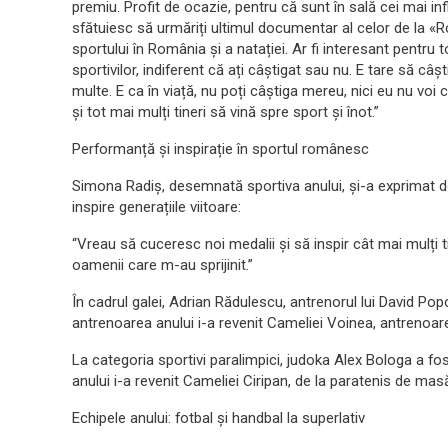
premiu. Profit de ocazie, pentru că sunt în sală cei mai in
sfătuiesc să urmăriți ultimul documentar al celor de la «
sportului în România și a natației. Ar fi interesant pentru t
sportivilor, indiferent că ați câștigat sau nu. E tare să câ
multe. E ca în viață, nu poți câștiga mereu, nici eu nu voi
și tot mai mulți tineri să vină spre sport și înot.”
Performanță și inspirație în sportul românesc
Simona Radiș, desemnată sportiva anului, și-a exprimat d
inspire generațiile viitoare:
“Vreau să cuceresc noi medalii și să inspir cât mai mulți ti
oamenii care m-au sprijinit.”
În cadrul galei, Adrian Rădulescu, antrenorul lui David Popo
antrenoarea anului i-a revenit Cameliei Voinea, antreno
La categoria sportivi paralimpici, judoka Alex Bologa a fos
anului i-a revenit Cameliei Ciripan, de la paratenis de mas
Echipele anului: fotbal și handbal la superlativ