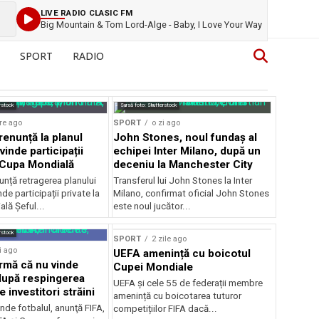
LIVE RADIO CLASIC FM
Big Mountain & Tom Lord-Alge - Baby, I Love Your Way
SPORT
RADIO
rstock
Sursă foto: Shutterstock
re ago
SPORT
o zi ago
renunță la planul
John Stones, noul fundaș al
vinde participații
echipei Inter Milano, după un
a Cupa Mondială
deceniu la Manchester City
unță retragerea planului
Transferul lui John Stones la Inter
de participații private la
Milano, confirmat oficial John Stones
lă Șeful...
este noul jucător...
rstock
SPORT
2 zile ago
i ago
UEFA amenință cu boicotul
irmă că nu vinde
Cupei Mondiale
 după respingerea
UEFA și cele 55 de federații membre
e investitori străini
amenință cu boicotarea tuturor
nde fotbalul, anunţă FIFA,
competițiilor FIFA dacă...