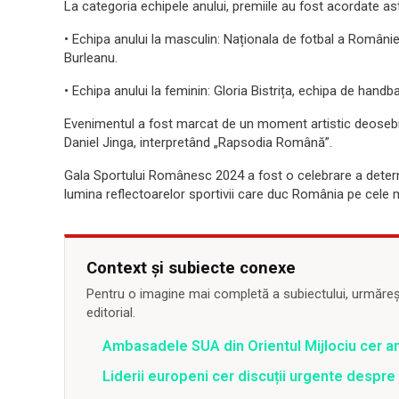
La categoria echipele anului, premiile au fost acordate ast
• Echipa anului la masculin: Naționala de fotbal a României
Burleanu.
• Echipa anului la feminin: Gloria Bistrița, echipa de handba
Evenimentul a fost marcat de un moment artistic deosebit,
Daniel Jinga, interpretând „Rapsodia Română”.
Gala Sportului Românesc 2024 a fost o celebrare a determin
lumina reflectoarelor sportivii care duc România pe cele m
Context și subiecte conexe
Pentru o imagine mai completă a subiectului, urmărește
editorial.
Ambasadele SUA din Orientul Mijlociu cer a
Liderii europeni cer discuții urgente despre 