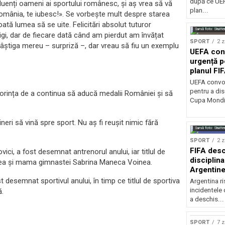
după ce UEF
fluenți oameni ai sportului românesc, și aș vrea să vă
plan...
România, te iubesc!». Se vorbește mult despre starea
oată lumea să se uite. Felicitări absolut tuturor
Sursă foto: Shutte
știgi, dar de fiecare dată când am pierdut am învățat
SPORT
2 z
 câștiga mereu – surpriză –, dar vreau să fiu un exemplu
UEFA con
urgență p
planul FI
Mondială
UEFA convoa
pentru a dis
orința de a continua să aducă medalii României și să
Cupa Mondia
neri să vină spre sport. Nu aș fi reușit nimic fără
Sursă foto: Shutte
SPORT
2 z
FIFA desc
vici, a fost desemnat antrenorul anului, iar titlul de
disciplina
area și mama gimnastei Sabrina Maneca Voinea.
Argentine
la finala 
t desemnat sportivul anului, în timp ce titlul de sportiva
Argentina r
incidentele 
ă.
a deschis...
SPORT
7 z