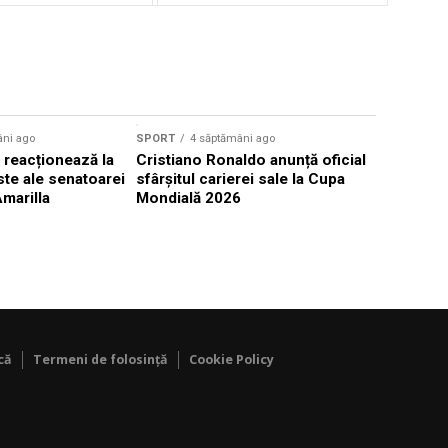
âni ago
SPORT
4 săptămâni ago
SPORT
4 s
 reacționează la
Cristiano Ronaldo anunță oficial
Balogun, t
iste ale senatoarei
sfârșitul carierei sale la Cupa
cu Belgia,
marilla
Mondială 2026
de Trump
că
Termeni de folosință
Cookie Policy