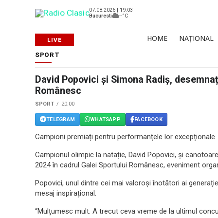
07.08.2026 | 19:03
Bucuresti
--°C
HOME
NAȚIONAL
SPORT
David Popovici și Simona Radiș, desemnați 
Românesc
SPORT
20:00
TELEGRAM
WHATSAPP
FACEBOOK
Campioni premiați pentru performanțele lor excepționale
Campionul olimpic la natație, David Popovici, și canotoar
2024 în cadrul Galei Sportului Românesc, eveniment organ
Popovici, unul dintre cei mai valoroși înotători ai generaț
mesaj inspirațional:
“Mulțumesc mult. A trecut ceva vreme de la ultimul conc