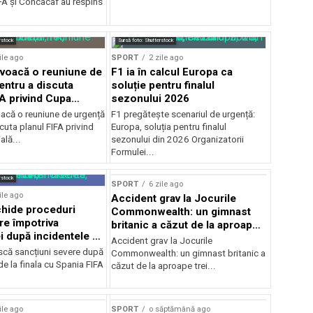
A şi Concacaf au respins
rstock
Sursă foto: Shutterstock
ile ago
SPORT
2 zile ago
voacă o reuniune de
F1 ia în calcul Europa ca
entru a discuta
soluție pentru finalul
FA privind Cupa
sezonului 2026
că o reuniune de urgență
F1 pregătește scenariul de urgență:
cuta planul FIFA privind
Europa, soluția pentru finalul
lă...
sezonului din 2026 Organizatorii
Formulei...
rstock
SPORT
6 zile ago
ile ago
Accident grav la Jocurile
hide proceduri
Commonwealth: un gimnast
re împotriva
britanic a căzut de la aproape
i după incidentele de
trei metri
Accident grav la Jocurile
cu Spania
iscă sancțiuni severe după
Commonwealth: un gimnast britanic a
de la finala cu Spania FIFA
căzut de la aproape trei...
ile ago
SPORT
o săptămână ago