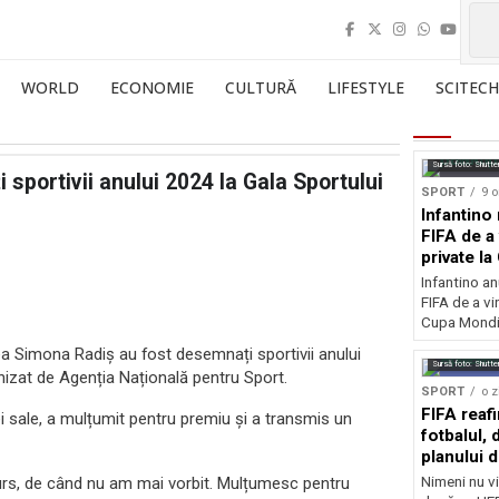
WORLD
ECONOMIE
CULTURĂ
LIFESTYLE
SCITECH
Sursă foto: Shutte
sportivii anului 2024 la Gala Sportului
SPORT
9 o
Infantino 
FIFA de a 
private l
Infantino an
FIFA de a vin
Cupa Mondia
ea Simona Radiș au fost desemnați sportivii anului
Sursă foto: Shutte
izat de Agenția Națională pentru Sport.
SPORT
o z
FIFA reaf
iei sale, a mulțumit pentru premiu și a transmis un
fotbalul,
planului d
urs, de când nu am mai vorbit. Mulțumesc pentru
Nimeni nu vi