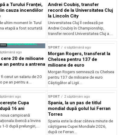
pă a Turului Franței,
Andrei Coubiș, transfer
din cauza incendiilor
record de la Universitatea Cluj
e
la Lincoln City
e ultim moment în Turul
Universitatea Cluj îl cedează pe
ima etapă a fost scurtată
Andrei Coubiș în Championship,
transfer record Universitatea Cluj a...
rstock
SPORT
o săptămână ago
săptămână ago
Morgan Rogers, transferat la
 cere 20 de milioane
Chelsea pentru 137 de
e an pentru a antrena
milioane de euro
Morgan Rogers semnează cu Chelsea
 fi cerut un salariu de 20
pentru 137 de milioane de euro
o pe an pentru a...
Câștigător al Ligii...
săptămâni ago
SPORT
2 săptămâni ago
ucerește Cupa
Spania, la un pas de titlul
după 16 ani
mondial după golul lui Ferran
Torres
e noua campioană
ționala iberică a învins
Spania este la doar câteva minute de
 1-0 după prelungiri,...
câștigarea Cupei Mondiale 2026,
după ce Ferran...