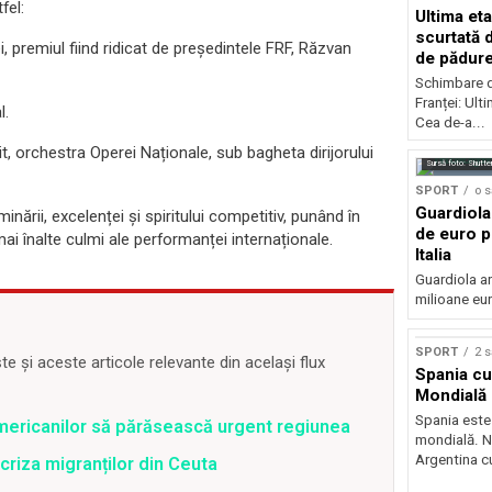
fel:
Ultima eta
scurtată 
, premiul fiind ridicat de președintele FRF, Răzvan
de pădur
Schimbare d
Franței: Ult
l.
Cea de-a...
 orchestra Operei Naționale, sub bagheta dirijorului
Sursă foto: Shutte
SPORT
o 
Guardiola
ării, excelenței și spiritului competitiv, punând în
de euro p
ai înalte culmi ale performanței internaționale.
Italia
Guardiola ar
milioane eur
SPORT
2 
 și aceste articole relevante din același flux
Spania c
Mondială 
Spania est
mericanilor să părăsească urgent regiunea
mondială. Na
Argentina cu
criza migranților din Ceuta