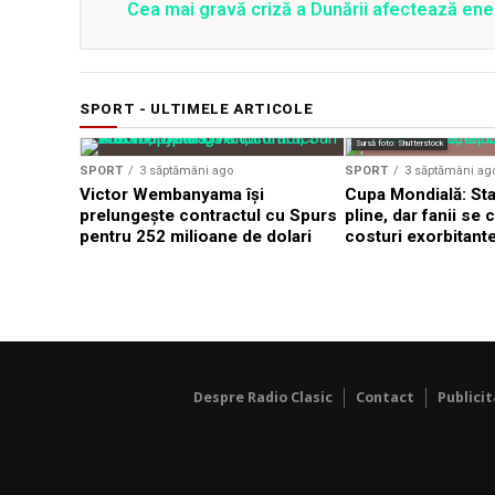
Cea mai gravă criză a Dunării afectează ener
SPORT - ULTIMELE ARTICOLE
Sursă foto: Shutterstock
SPORT
3 săptămâni ago
SPORT
3 săptămâni ag
Victor Wembanyama își
Cupa Mondială: St
prelungește contractul cu Spurs
pline, dar fanii se
pentru 252 milioane de dolari
costuri exorbitant
Despre Radio Clasic
Contact
Publici