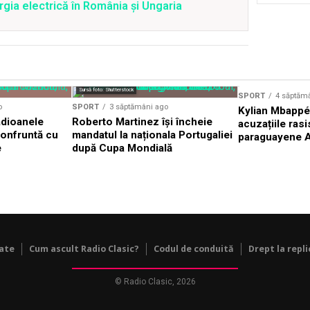
gia electrică în România și Ungaria
Sursă foto: Shutterstock
SPORT
4 săptăm
o
SPORT
3 săptămâni ago
Kylian Mbappé
adioanele
Roberto Martinez își încheie
acuzațiile ras
 confruntă cu
mandatul la naționala Portugaliei
paraguayene A
e
după Cupa Mondială
tate
Cum ascult Radio Clasic?
Codul de conduită
Drept la repli
© Radio Clasic, 2026