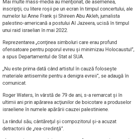
Mai multe mass-media au menţionat, de asemenea,
inscripţii, cu litere roşii pe un ecran în timpul concertului, ale
numelor lui Anne Frank şi Shireen Abu Akleh, jurnalista
palestino-americană a postului Al Jazeera, ucisă în timpul
unui raid israelian în mai 2022.
Reprezentarea „conţinea simboluri care erau profund
ofensatoare pentru poporul evreu şi minimizau Holocaustul”,
a spus Departamentul de Stat al SUA.
„Nu este prima dată când artistul în cauză foloseşte
materiale antisemite pentru a denigra evreii”, se adaugă în
comunicat.
Roger Waters, în vârstă de 79 de ani, s-a remarcat şi în
ultimii ani prin apărarea acţiunilor de boicotare a produselor
israeliene în numele apărării cauzei palestiniene.
La rândul său, cântăreţul şi compozitorul şi-a acuzat
detractorii de „rea-credinţă”.