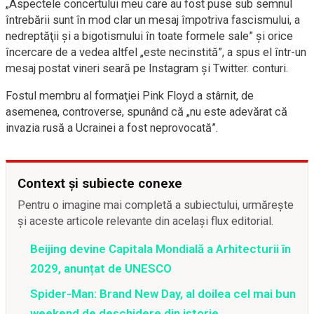
„Aspectele concertului meu care au fost puse sub semnul
întrebării sunt în mod clar un mesaj împotriva fascismului, a
nedreptăţii şi a bigotismului în toate formele sale” şi orice
încercare de a vedea altfel „este necinstită”, a spus el într-un
mesaj postat vineri seară pe Instagram şi Twitter. conturi.
Fostul membru al formaţiei Pink Floyd a stârnit, de
asemenea, controverse, spunând că „nu este adevărat că
invazia rusă a Ucrainei a fost neprovocată”.
Context și subiecte conexe
Pentru o imagine mai completă a subiectului, urmărește
și aceste articole relevante din același flux editorial.
Beijing devine Capitala Mondială a Arhitecturii în
2029, anunțat de UNESCO
Spider-Man: Brand New Day, al doilea cel mai bun
weekend de deschidere din istorie