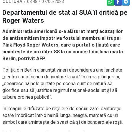
CULTURĂ
08:48 / 07/06/2023
WHATSAPP
FACEBO
TEL
Departamentul de stat al SUA îl critică pe
Roger Waters
Administrația americană s-a alăturat marţi acuzaţiilor
de antisemitism împotriva fostului membru al trupei
Pink Floyd Roger Waters, care a purtat o ţinută care
aminteşte de un ofiţer SS la un concert din luna mai la
Berlin, potrivit AFP.
Poliţia din Berlin a anunţat vineri deschiderea unei anchete
„pentru suspiciunea de incitare la ură” în urma plângerilor,
„deoarece hainele purtate pe scenă sunt de natură să
glorifice sau să justifice regimul naţional-socialist şi să
tulbure ordinea publică”.
În imaginile difuzate pe reţelele de socializare, cântăreţul
apare îmbrăcat într-o haină lungă, neagră, marcată cu un
simbol care aminteşte de svastică şi de banderolele roşii.