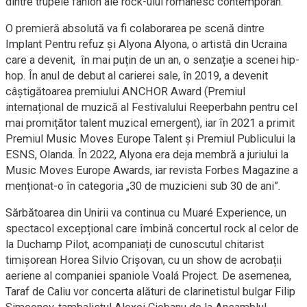
dintre trupele fanion ale rock-ului românesc contemporan.
O premieră absolută va fi colaborarea pe scenă dintre
Implant Pentru refuz și Alyona Alyona, o artistă din Ucraina
care a devenit, în mai puțin de un an, o senzație a scenei hip-
hop. În anul de debut al carierei sale, în 2019, a devenit
câștigătoarea premiului ANCHOR Award (Premiul
internațional de muzică al Festivalului Reeperbahn pentru cel
mai promițător talent muzical emergent), iar în 2021 a primit
Premiul Music Moves Europe Talent și Premiul Publicului la
ESNS, Olanda. În 2022, Alyona era deja membră a juriului la
Music Moves Europe Awards, iar revista Forbes Magazine a
menționat-o în categoria „30 de muzicieni sub 30 de ani”.
Sărbătoarea din Unirii va continua cu Muaré Experience, un
spectacol excepțional care îmbină concertul rock al celor de
la Duchamp Pilot, acompaniați de cunoscutul chitarist
timișorean Horea Silvio Crișovan, cu un show de acrobații
aeriene al companiei spaniole Voalá Project. De asemenea,
Taraf de Caliu vor concerta alături de clarinetistul bulgar Filip