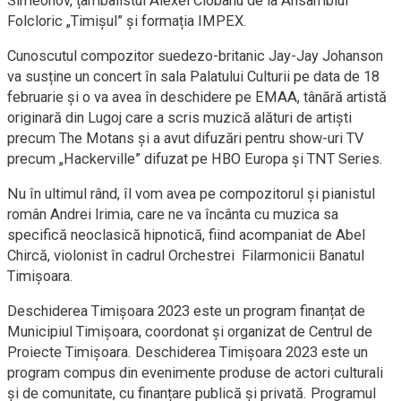
Simeonov, țambalistul Alexei Ciobanu de la Ansamblul
Folcloric „Timișul” și formația IMPEX.
Cunoscutul compozitor suedezo-britanic Jay-Jay Johanson
va susține un concert în sala Palatului Culturii pe data de 18
februarie și o va avea în deschidere pe EMAA, tânără artistă
originară din Lugoj care a scris muzică alături de artiști
precum The Motans și a avut difuzări pentru show-uri TV
precum „Hackerville” difuzat pe HBO Europa și TNT Series.
Nu în ultimul rând, îl vom avea pe compozitorul și pianistul
român Andrei Irimia, care ne va încânta cu muzica sa
specifică neoclasică hipnotică, fiind acompaniat de Abel
Chircă, violonist în cadrul Orchestrei Filarmonicii Banatul
Timișoara.
Deschiderea Timișoara 2023 este un program finanțat de
Municipiul Timișoara, coordonat și organizat de Centrul de
Proiecte Timișoara. Deschiderea Timișoara 2023 este un
program compus din evenimente produse de actori culturali
și de comunitate, cu finanțare publică și privată. Programul