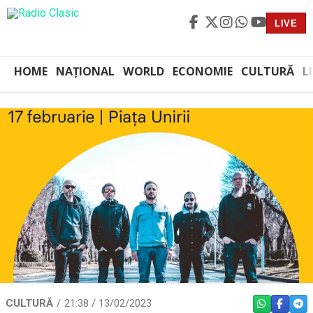
LIVE
HOME
NAȚIONAL
WORLD
ECONOMIE
CULTURĂ
L
CULTURĂ
21:38 / 13/02/2023
WHATSAPP
FACEBO
TEL