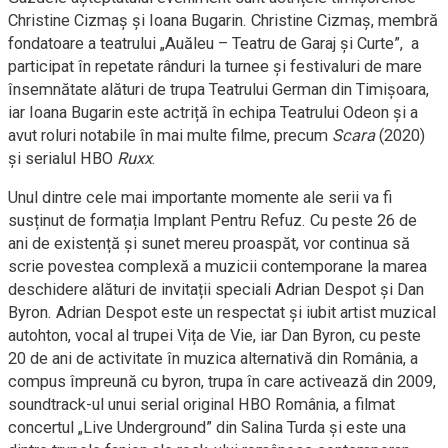
Christine Cizmaş și Ioana Bugarin. Christine Cizmaş, membră
fondatoare a teatrului „Auăleu – Teatru de Garaj şi Curte”, a
participat în repetate rânduri la turnee și festivaluri de mare
însemnătate alături de trupa Teatrului German din Timișoara,
iar Ioana Bugarin este actriță în echipa Teatrului Odeon și a
avut roluri notabile în mai multe filme, precum
Scara
(2020)
și serialul HBO
Ruxx
.
Unul dintre cele mai importante momente ale serii va fi
susținut de formația Implant Pentru Refuz. Cu peste 26 de
ani de existență și sunet mereu proaspăt, vor continua să
scrie povestea complexă a muzicii contemporane la marea
deschidere alături de invitații speciali Adrian Despot și Dan
Byron. Adrian Despot este un respectat și iubit artist muzical
autohton, vocal al trupei Vița de Vie, iar Dan Byron, cu peste
20 de ani de activitate în muzica alternativă din România, a
compus împreună cu byron, trupa în care activează din 2009,
soundtrack-ul unui serial original HBO România, a filmat
concertul „Live Underground” din Salina Turda și este una