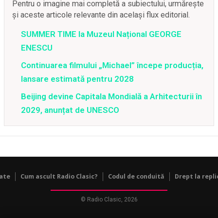
Pentru o imagine mai completă a subiectului, urmărește
și aceste articole relevante din același flux editorial.
SUMMER TIME la Muzeul Național GEORGE
ENESCU
Continuarea filmului „Michael” începe producția,
lansare estimată pentru 2028
Beijing devine Capitala Mondială a Arhitecturii în
2029, anunțat de UNESCO
tate
Cum ascult Radio Clasic?
Codul de conduită
Drept la repli
© Radio Clasic, 2026