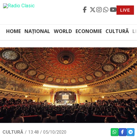
LIVE
HOME
NAȚIONAL
WORLD
ECONOMIE
CULTURĂ
L
CULTURĂ
13:48 / 05/10/2020
WHATSAPP
FACEBO
TEL