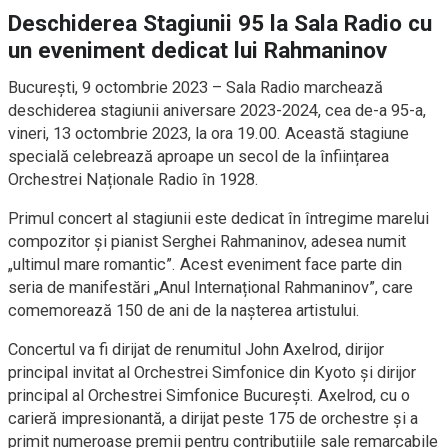
Deschiderea Stagiunii 95 la Sala Radio cu
un eveniment dedicat lui Rahmaninov
București, 9 octombrie 2023 – Sala Radio marchează
deschiderea stagiunii aniversare 2023-2024, cea de-a 95-a,
vineri, 13 octombrie 2023, la ora 19.00. Această stagiune
specială celebrează aproape un secol de la înființarea
Orchestrei Naționale Radio în 1928.
Primul concert al stagiunii este dedicat în întregime marelui
compozitor și pianist Serghei Rahmaninov, adesea numit
„ultimul mare romantic”. Acest eveniment face parte din
seria de manifestări „Anul Internațional Rahmaninov”, care
comemorează 150 de ani de la nașterea artistului.
Concertul va fi dirijat de renumitul John Axelrod, dirijor
principal invitat al Orchestrei Simfonice din Kyoto și dirijor
principal al Orchestrei Simfonice București. Axelrod, cu o
carieră impresionantă, a dirijat peste 175 de orchestre și a
primit numeroase premii pentru contribuțiile sale remarcabile