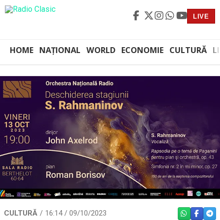
LIVE
HOME
NAȚIONAL
WORLD
ECONOMIE
CULTURĂ
L
CULTURĂ
16:14 / 09/10/2023
WHATSAPP
FACEBO
TEL