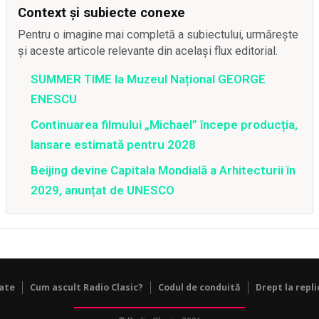
Context și subiecte conexe
Pentru o imagine mai completă a subiectului, urmărește
și aceste articole relevante din același flux editorial.
SUMMER TIME la Muzeul Național GEORGE
ENESCU
Continuarea filmului „Michael” începe producția,
lansare estimată pentru 2028
Beijing devine Capitala Mondială a Arhitecturii în
2029, anunțat de UNESCO
tate
Cum ascult Radio Clasic?
Codul de conduită
Drept la repli