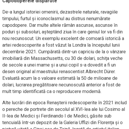
Capodoperele dispărute
De-a lungul istoriei omenirii, dezastrele naturale, ravagiile
timpului, furtul și iconoclasmul au distrus nenumărate
capodopere. Dar multe altele rămân ascunse, ascunse în
poduri și subsoluri, așteptând ziua în care geniul lor va fi din
nou recunoscut. Un exemplu excelent de comoară istorică a
artei redescoperite a fost văzut la Londra la începutul lunii
decembrie 2021. Cumpărată dintr-un capriciu de la o vânzare
imobiliară din Massachusetts, cu 30 de dolari, schița veche
de secole a unei mame și a unui copil s-a dovedit a fi un
desen original al maestrului renascentist Albrecht Dürer.
Evaluată acum la o valoare estimată la 50 de milioane de
dolari, lucrarea pregătitoare necunoscută anterior a fost de
mult timp identificată ca o reproducere modernă.
Alte lucrări din epoca Renașterii redescoperite în 2021 includ
o pereche de portrete din secolul al XVI-lea ale lui Cosimo al
II-lea de Medici și Ferdinando I de Medici, găsite sub
tencuială într-un depozit de la Galeria Uffizi din Florența și o