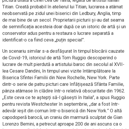
pictură uitată a Cinei cea de Taină, legată de artistul italian
Titian. Creată probabil în atelierul lui Titian, lucrarea a atârnat
neobservată pe zidul unei biserici din Ledbury, Anglia, timp
de mai bine de un secol. Proprietarii picturii și-au dat seama
de semnificația acesteia doar după ce un istoric de artă și un
conservator adus pentru a restaura o lucrare separată a
identificat-o ca fiind ceva „puțin special”.
Un scenariu similar s-a desfășurat în timpul blocării cauzate
de Covid-19, istoricul de artă Tom Ruggio descoperind o
lucrare de mult pierdută a artistului baroc din secolul al XVII-
lea Cesare Dandini, în timpul unei vizite întâmplătoare la
Biserica Sfintei Familii din New Rochelle, New York. Parte
dintr-o serie de patru picturi care înfățișează Sfânta Familie,
pânza atârnase în clădire într-o relativă obscuritate din 1962.
„Este ceva ce te aștepți să-l găsești în Italia”, a spus Ruggio
pentru revista Westchester în septembrie, „dar a fost într-
adevăr ieșit din comun într-o biserică din New York.” O altă
capodoperă barocă, un craniu din marmură sculptat de Gian
Lorenzo Bernini, a petrecut aproape 200 de ani ascuns ca o