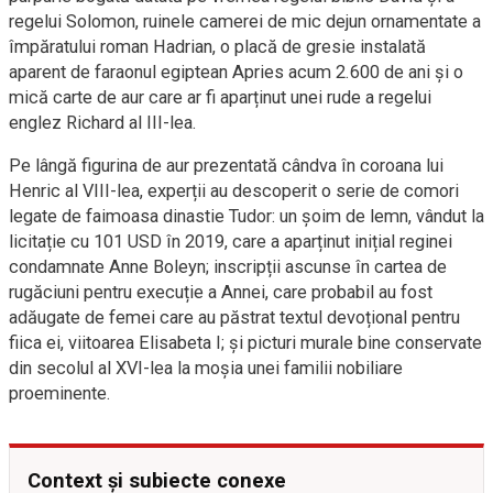
regelui Solomon, ruinele camerei de mic dejun ornamentate a
împăratului roman Hadrian, o placă de gresie instalată
aparent de faraonul egiptean Apries acum 2.600 de ani și o
mică carte de aur care ar fi aparținut unei rude a regelui
englez Richard al III-lea.
Pe lângă figurina de aur prezentată cândva în coroana lui
Henric al VIII-lea, experții au descoperit o serie de comori
legate de faimoasa dinastie Tudor: un șoim de lemn, vândut la
licitație cu 101 USD în 2019, care a aparținut inițial reginei
condamnate Anne Boleyn; inscripții ascunse în cartea de
rugăciuni pentru execuție a Annei, care probabil au fost
adăugate de femei care au păstrat textul devoțional pentru
fiica ei, viitoarea Elisabeta I; și picturi murale bine conservate
din secolul al XVI-lea la moșia unei familii nobiliare
proeminente.
Context și subiecte conexe