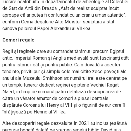
lucrare neatribuită în departamentul de arheologie al Colecției
de Stat de Artă din Dresda. „Atât de realist sculptat încât
aproape că ar putea fi confundat cu un craniu uman autentic”,
conform Gemäldegalerie Alte Meister, sculptura a stat
cândva pe biroul Papei Alexandru al VII-lea.
Comori regale
Regii și reginele care au comandat tărâmuri precum Egiptul
antic, Imperiul Roman și Anglia medievală sunt fascinanți atât
pentru istorici, cât și pentru public. Ca o dovadă a acestei
tendințe, priviți pur și simplu cele mai citite zece povești ale
anului ale Muzeului Smithsonian: numărul trei este centrat pe
un templu funerar dedicat reginei egiptene Vechiul Regat
Naert, în timp ce numărul patru detaliază descoperirea de
către un vânător amator de comori a piesei centrale
dispărute Coroana lui Henry al VIII și o figurină de aur care îl
înfățișează pe Henric al VI-lea.
Alte descoperiri regale dezvăluite în 2021 au inclus țesătură
purpurie bogată datată pe vremea regelui biblic David și a