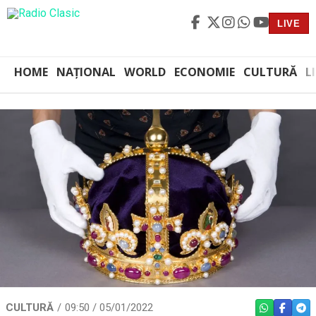
LIVE
HOME
NAȚIONAL
WORLD
ECONOMIE
CULTURĂ
L
CULTURĂ
09:50 / 05/01/2022
WHATSAPP
FACEBO
TEL