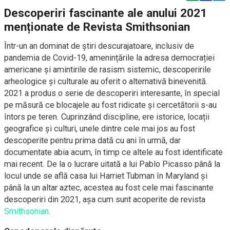
Descoperiri fascinante ale anului 2021
menționate de Revista Smithsonian
Într-un an dominat de știri descurajatoare, inclusiv de
pandemia de Covid-19, amenințările la adresa democrației
americane și amintirile de rasism sistemic, descoperirile
arheologice și culturale au oferit o alternativă binevenită.
2021 a produs o serie de descoperiri interesante, în special
pe măsură ce blocajele au fost ridicate și cercetătorii s-au
întors pe teren. Cuprinzând discipline, ere istorice, locații
geografice și culturi, unele dintre cele mai jos au fost
descoperite pentru prima dată cu ani în urmă, dar
documentate abia acum, în timp ce altele au fost identificate
mai recent. De la o lucrare uitată a lui Pablo Picasso până la
locul unde se află casa lui Harriet Tubman în Maryland și
până la un altar aztec, acestea au fost cele mai fascinante
descoperiri din 2021, așa cum sunt acoperite de revista
Smithsonian
.