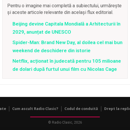
Pentru o imagine mai completă a subiectului, urmărește
și aceste articole relevante din același flux editorial.
Beijing devine Capitala Mondială a Arhitecturii în
2029, anunțat de UNESCO
Spider-Man: Brand New Day, al doilea cel mai bun
weekend de deschidere din istorie
Netflix, acționat în judecată pentru 105 milioane
de dolari după furtul unui film cu Nicolas Cage
tate
Cum ascult Radio Clasic?
Codul de conduită
Drept la repli
© Radio Clasic, 2026