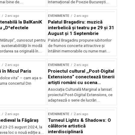
mai bine de...
Internațional de Poezie București...
E
2 ani ago
EVENIMENTE
2 ani ago
enabilă la BalKaniK
Palatul Bragadiru: muzică
cu „D*efectele
interbelică şi teatru pe 29 şi 31
August şi 1 Septembrie
 Mătușii”, cunoscut pentru
Palatul Bragadiru propune iubitorilor
sustenabilității în modă
de frumos concerte attractive şi
ordarea sa originală în...
întâlniri memorabile cu nume mari...
E
2 ani ago
EVENIMENTE
2 ani ago
i în Micul Paris
Proiectul cultural ,,Post-Digital
Extensions” conectează tinerii
dolce vita” – cam așa s-
artiști români cu scena
zuma concertul Din
internațională
Asociația Culturală Marginal a lansat
proiectul Post-Digital Extensions, ce
adaptează o serie de lucrări...
E
2 ani ago
EVENIMENTE
2 ani ago
medieval la Făgăraș
Turneul Lights & Shadows: O
călătorie artistică
l 23-25 august 2024, la
interdisciplinară
vea loc o nouă ediție a...