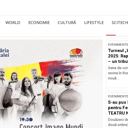
WORLD
ECONOMIE
CULTURĂ
LIFESTYLE
SCITECH
EVENIMENT
Turneul „
2025: Ra
– un tribu
și Occide
Seria de co
revine în R
nouă...
EVENIMENT
S-au pus 
pentru Fe
TEATRU 
Douăzeci de
două online