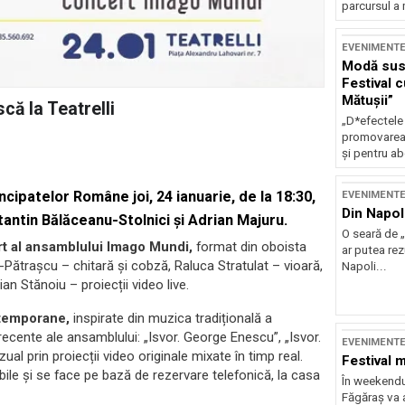
parcursul a 
EVENIMENT
Modă sust
Festival 
Mătușii”
ă la Teatrelli
„D*efectele
promovarea 
și pentru ab
ncipatelor Române joi, 24 ianuarie, de la 18:30,
EVENIMENT
Din Napol
antin Bălăceanu-Stolnici și Adrian Majuru.
O seară de „
rt al ansamblului Imago Mundi,
format din oboista
ar putea re
-Pătrașcu – chitară și cobză, Raluca Stratulat – vioară,
Napoli...
an Stănoiu – proiecții video live.
ntemporane,
inspirate din muzica tradițională a
 recente ale ansamblului: „Isvor. George Enescu”, „Isvor.
EVENIMENT
al prin proiecții video originale mixate în timp real.
Festival 
nibile și se face pe bază de rezervare telefonică, la casa
În weekendu
Făgăraș va a