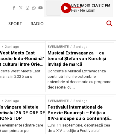
LIVE RADIO CLASIC FM
Feli - Ne iubim
SPORT
RADIO
E
2 ani ago
EVENIMENTE
2 ani ago
West Meets East
Musical Extravaganza – cu
psodie Indo-Română”
tenorul Ștefan von Korch și
t cultural între Orient
invitați de marcă
nt
ncerte West Meets East
Concertele Musical Extravaganza
omânia în 2025 cu o
continuă în lunile octombrie,
noiembrie şi decembrie cu programe
deosebite, cu...
E
2 ani ago
EVENIMENTE
2 ani ago
în vânzare biletele
Festivalul Internațional de
stivalul 25 DE ORE DE
Poezie București – Ediția a
NON-STOP
XIV-a începe cu o conferință
despre limba română
 evenimente (dintre care
Luni, 11 septembrie, debutează cea
susținută de Marco Lucchesi
) comprimate pe
de-a XIV-a ediție a Festivalului