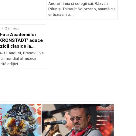
Andrei Irimia și colegii săi, Răzvan
Păun și Thibault Solorzano, anunță cu
entuziasm o...
E
2 ani ago
II-a a Academiilor
KRONSTADT’ aduce
zicii clasice la
 4-11 august, Brașovul va
ul mondial al muzicii
ită ediției...
EVENIMENTE
Weekend c
Teatru la 
eveniment