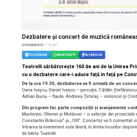
Dezbatere și concert de muzică româneasc
EVENIMENTE
11:47
TELEGRAM
WHATSAPP
FACEBOOK
Teatrelli sărbătorește 160 de ani de la Unirea Pri
cu o dezbatere care-i aduce față în față pe Const
De la ora 19.30, dezbaterea va fi urmată de un conce
Oana Ivașcu, Daniel Ivașcu – percuție, Cătălin Ștefănescu
Adrian Buciu – flaute, Andreea Țimiraș – violoncel și Cristi
Din program fac parte compoziții și aranjamente co
Munteniei, Olteniei și Moldovei – o selecție din proiectele
Constantin Brâncuși” și „100”. Concertul va fi comentat vizu
Intrarea la eveniment este liberă, în limita locurilor dispo
de bilete Teatrelli.