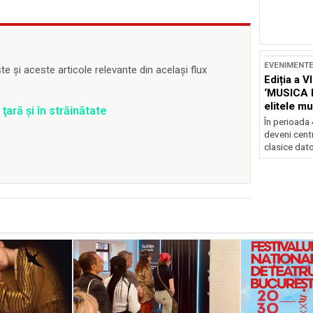
EVENIMENT
 și aceste articole relevante din același flux
Ediția a V
‘MUSICA 
elitele mu
ţară şi în străinătate
Brașov
În perioada
deveni centr
clasice dator