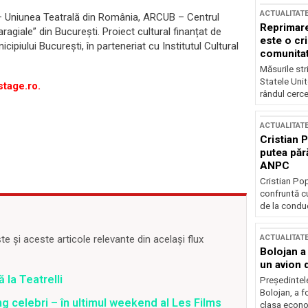
ACTUALITAT
 – Uniunea Teatrală din România, ARCUB – Centrul
Reprimare
Caragiale” din București. Proiect cultural finanțat de
este o cri
nicipiului București, în parteneriat cu Institutul Cultural
comunitate
Măsurile stri
Statele Unit
stage.ro.
rândul cerce
ACTUALITAT
Cristian 
putea păr
ANPC
Cristian Po
confruntă cu
de la conduc
ACTUALITAT
 și aceste articole relevante din același flux
Bolojan a
un avion d
la Teatrelli
Președintele
Bolojan, a f
ing celebri – în ultimul weekend al Les Films
clasa econom