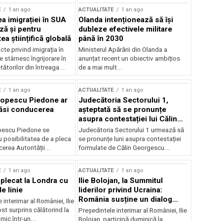
E
1 an ago
ACTUALITATE
1 an ago
a imigrației în SUA
Olanda intenționează să își
ză și pentru
dubleze efectivele militare
a științifică globală
până în 2030
cte privind imigrația în
Ministerul Apărării din Olanda a
e stârnesc îngrijorare în
anunțat recent un obiectiv ambițios
tătorilor din întreaga...
de a mai mult...
E
1 an ago
ACTUALITATE
1 an ago
Popescu Piedone ar
Judecătoria Sectorului 1,
ăsi conducerea
așteptată să se pronunțe
asupra contestației lui Călin
Georgescu privind controlul
pescu Piedone se
Judecătoria Sectorului 1 urmează să
judiciar
 posibilitatea de a pleca
se pronunțe luni asupra contestației
erea Autorității...
formulate de Călin Georgescu...
E
1 an ago
ACTUALITATE
1 an ago
 plecat la Londra cu
Ilie Bolojan, la Summitul
e linie
liderilor privind Ucraina:
România susține un dialog
 interimar al României, Ilie
transatlantic pentru securitate
ost surprins călătorind la
Președintele interimar al României, Ilie
și stabilitate
ic într-un...
Bolojan, participă duminică la