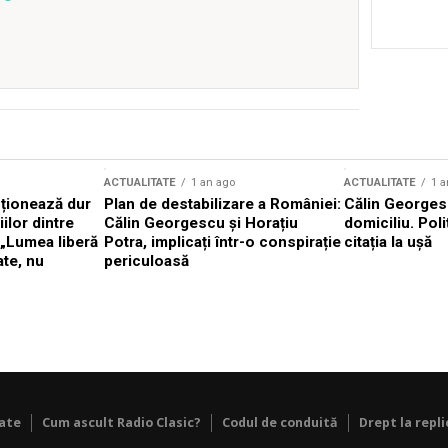
ACTUALITATE
1 an ago
ACTUALITATE
1 a
cționează dur
Plan de destabilizare a României:
Călin Georgesc
ilor dintre
Călin Georgescu și Horațiu
domiciliu. Poli
 „Lumea liberă
Potra, implicați într-o conspirație
citația la ușă
ate, nu
periculoasă
tate
Cum ascult Radio Clasic?
Codul de conduită
Drept la repli