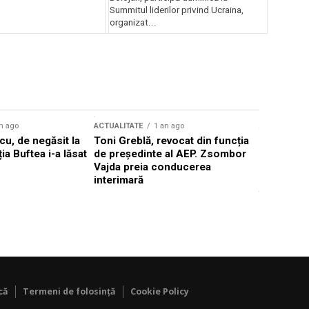
Summitul liderilor privind Ucraina,
organizat...
n ago
ACTUALITATE
1 an ago
ACTUALITATE
u, de negăsit la
Toni Greblă, revocat din funcția
Ilie Boloj
ția Buftea i-a lăsat
de președinte al AEP. Zsombor
alegerilor
Vajda preia conducerea
constituți
interimară
concentră
viitoarelo
că
Termeni de folosință
Cookie Policy