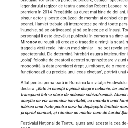
Discuţiile vor avea ca punct de plecare, desigur, spectaco
legendarului regizor de teatru canadian Robert Lepage, rea
premiera în 2014. Pregătirile au durat mai bine de doi ani,
singur actor şi peste douăzeci de membri ai echipei de pr
scenei, Hamlet trebuie să interpreteze pe rând toate pers
înjunghie, să se otrăvească şi să se înece pe el însuşi. Toat
personajul îi este dezvăluit publicului în camera sa dintr-u
Mironov
au reuşit să creeze o tragedie a minţii la scară
tragedia vieţii reale. Într-un mod similar – se pot revela 
spectatorului. Ele determină întrebări asupra înţelesurilor 
„colaj” folosite de creatorii acestei surprinzătoare viziun
moscovită la data premierei drept „uimitoare, de o mare c
funcţionează cu precizia unui ceas elveţian”, potrivit unu
Aflat pentru prima oară în România la invitaţia Festivalul
declara: „
Este în esenţă o piesă despre nebunie, iar actor
transpună într-o stare de nebunie schizofrenică. Atunci c
aceştia se vor asemăna inevitabil, ca membrii unei famili
iubirea unui frate pentru sora lui depăşeşte limitele mo
propriul cumnat, şi rămâne un mister cum de Lordul Şamb
Festivalul Național de Teatru, ajuns anul acesta la cea de