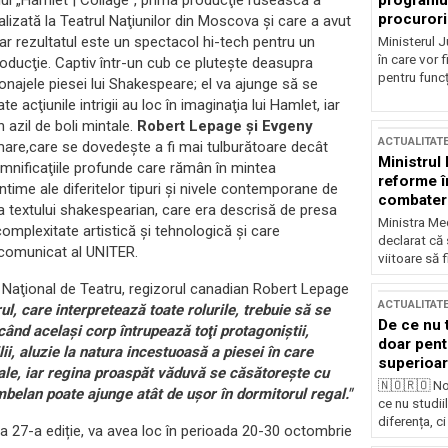
programul
lul „Hamlet | Collage”, prima producţie rusească a
procurori
lizată la Teatrul Naţiunilor din Moscova şi care a avut
 iar rezultatul este un spectacol hi-tech pentru un
Ministerul Ju
în care vor f
oducţie. Captiv într-un cub ce pluteşte deasupra
pentru funcți
onajele piesei lui Shakespeare; el va ajunge să se
e acţiunile intrigii au loc în imaginaţia lui Hamlet, iar
n azil de boli mintale.
Robert Lepage şi Evgeny
ACTUALITAT
 mare,care se dovedeşte a fi mai tulburătoare decât
Ministrul
semnificaţiile profunde care rămân în mintea
reforme î
intime ale diferitelor tipuri şi nivele contemporane de
combaterea
i a textului shakespearian, care era descrisă de presa
Ministra Med
omplexitate artistică şi tehnologică şi care
declarat că
i comunicat al UNITER.
viitoare să 
ui Naţional de Teatru, regizorul canadian Robert Lepage
ACTUALITAT
ul, care interpretează toate rolurile, trebuie să se
De ce nu 
ând acelaşi corp întrupează toţi protagoniştii,
doar pentr
i, aluzie la natura incestuoasă a piesei în care
superioar
rale, iar regina proaspăt văduvă se căsătoreşte cu
🇳🇴🇷🇴 No
elan poate ajunge atât de uşor în dormitorul regal."
ce nu studii
diferența, ci
-a 27-a ediție, va avea loc în perioada 20-30 octombrie