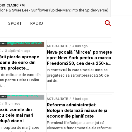
DIO CLASIC FM
lone & Swae Lee - Sunflower (Spider-Man: Into the Spider-Verse)
SPORT
RADIO
rstock
ACTUALITATE
4 luni ago
E
3 săptămâni ago
Nava-școală “Mircea” pornește
ării pierde aproape
spre New York pentru a marca
ioane de euro din
Freedom250, cea de-a 250-a
tru proiecte
aniversare a Statelor Unite
În contextul în care Statele Unite se
de milioane de euro din
pregătesc să sărbătorească 250 de
ți pentru Delta Dunării
ani de...
...
rstock
ACTUALITATE
5 luni ago
E
5 luni ago
Reforma administrației:
ezii: zonele din
Bolojan detaliază măsurile și
u cele mai mari
economiile planificate
după viscol
Premierul Ilie Bolojan a anunțat că
n noaptea de marți spre
elementele fundamentale ale reformei