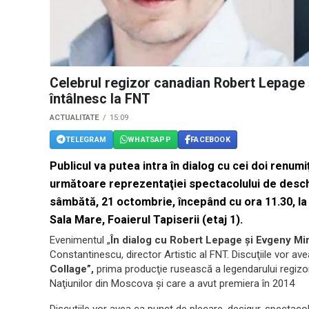
Celebrul regizor canadian Robert Lepage 
întâlnesc la FNT
ACTUALITATE
15:09
TELEGRAM
WHATSAPP
FACEBOOK
Publicul va putea intra în dialog cu cei doi renumi
următoare reprezentaţiei spectacolului de deschi
sâmbătă, 21 octombrie, începând cu ora 11.30, la T
Sala Mare, Foaierul Tapiserii (etaj 1).
Evenimentul „
În dialog cu Robert Lepage şi Evgeny M
Constantinescu, director Artistic al FNT. Discuţiile vor av
Collage”,
prima producţie rusească a legendarului regizor
Naţiunilor din Moscova şi care a avut premiera în 2014