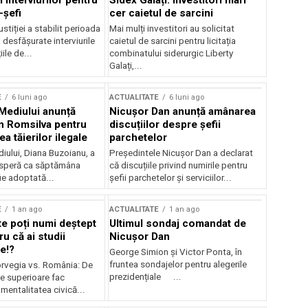
 interviurilor pentru
Sidex Galați: Investitori mari
-șefi
cer caietul de sarcini
stiției a stabilit perioada
Mai mulți investitori au solicitat
i desfășurate interviurile
caietul de sarcini pentru licitația
ile de...
combinatului siderurgic Liberty
Galați,...
E
6 luni ago
ACTUALITATE
6 luni ago
 Mediului anunță
Nicușor Dan anunță amânarea
n Romsilva pentru
discuțiilor despre șefii
 tăierilor ilegale
parchetelor
iului, Diana Buzoianu, a
Președintele Nicușor Dan a declarat
 speră ca săptămâna
că discuțiile privind numirile pentru
fie adoptată...
șefii parchetelor și serviciilor...
E
1 an ago
ACTUALITATE
1 an ago
te poți numi deștept
Ultimul sondaj comandat de
u că ai studii
Nicușor Dan
e!?
George Simion și Victor Ponta, în
fruntea sondajelor pentru alegerile
rvegia vs. România: De
prezidențiale ...
le superioare fac
 mentalitatea civică...