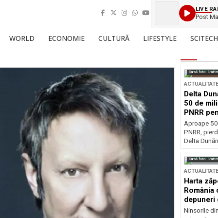
LIVE RA
Post Ma
WORLD
ECONOMIE
CULTURĂ
LIFESTYLE
SCITECH
Sursă foto: Shutte
ACTUALITAT
Delta Dun
50 de mil
PNRR pen
esențiale
Aproape 50 
PNRR, pierdu
Delta Dunării
Sursă foto: Shutte
ACTUALITAT
Harta zăp
România c
depuneri 
Ninsorile di