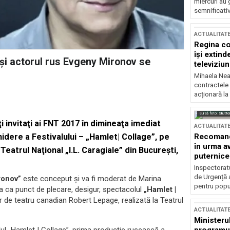
miercuri au 
semnificati
ACTUALITAT
Regina co
își extind
şi actorul rus Evgeny Mironov se
televiziun
Mihaela Nea
contractele 
acționară la
Sursă foto: Shutte
ţi invitaţi ai FNT 2017 în dimineaţa imediat
ACTUALITAT
Recomandă
dere a Festivalului – „Hamlet| Collage”, pe
în urma av
eatrul Naţional „I.L. Caragiale” din Bucureşti,
puternice
Inspectoratu
de Urgență 
ironov”
este conceput şi va fi moderat de Marina
pentru popula
ea ca punct de plecare, desigur, spectacolul
„Hamlet |
 de teatru canadian Robert Lepage, realizată la Teatrul
ACTUALITAT
Ministerul