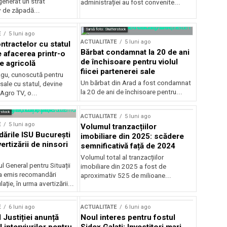
generat un strat
administrației au fost convenite...
v de zăpadă...
Sursă foto: Shutterstock
E
5 luni ago
ACTUALITATE
5 luni ago
ntractelor cu statul
Bărbat condamnat la 20 de ani
e afacerea printr-o
de închisoare pentru violul
e agricolă
fiicei partenerei sale
gu, cunoscută pentru
Un bărbat din Arad a fost condamnat
sale cu statul, devine
la 20 de ani de închisoare pentru...
 Agro TV, o...
rstock
ACTUALITATE
5 luni ago
E
5 luni ago
Volumul tranzacțiilor
rile ISU București
imobiliare din 2025: scădere
ertizării de ninsori
semnificativă față de 2024
Volumul total al tranzacțiilor
l General pentru Situații
imobiliare din 2025 a fost de
a emis recomandări
aproximativ 525 de milioane...
ție, în urma avertizării...
E
6 luni ago
ACTUALITATE
6 luni ago
 Justiției anunță
Noul interes pentru fostul