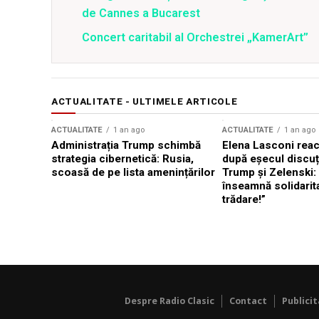
de Cannes a Bucarest
Concert caritabil al Orchestrei „KamerArt”
ACTUALITATE - ULTIMELE ARTICOLE
ACTUALITATE
1 an ago
ACTUALITATE
1 an ago
Administrația Trump schimbă
Elena Lasconi rea
strategia cibernetică: Rusia,
după eșecul discuți
scoasă de pe lista amenințărilor
Trump și Zelenski:
înseamnă solidarit
trădare!”
Despre Radio Clasic
Contact
Publici