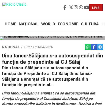
LIVE
HOME
NAȚIONAL
WORLD
ECONOMIE
CULTURĂ
L
NAȚIONAL
13:27 / 23/04/2026
WHATSAPP
FACEBO
TEL
Dinu Iancu-Sălăjanu s-a autosuspendat din
funcția de președinte al CJ Sălaj
Dinu Iancu-Sălăjanu s-a autosuspendat din
funcția de Președinte al CJ Sălaj Dinu Iancu-
Sălăjanu a anunțat că se autosuspendă din
funcția de președinte al...
Dinu Iancu-Sălăjanu a anunțat că se autosuspendă din
funcția de președinte al Consiliului Județean Sălaj pe
durata procedurilor judiciare în desfășurare. Decizia a fost