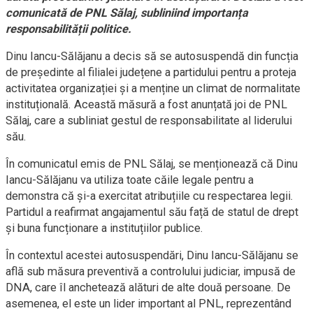
comunicată de PNL Sălaj, subliniind importanța
responsabilității politice.
Dinu Iancu-Sălăjanu a decis să se autosuspendă din funcția
de președinte al filialei județene a partidului pentru a proteja
activitatea organizației și a menține un climat de normalitate
instituțională. Această măsură a fost anunțată joi de PNL
Sălaj, care a subliniat gestul de responsabilitate al liderului
său.
În comunicatul emis de PNL Sălaj, se menționează că Dinu
Iancu-Sălăjanu va utiliza toate căile legale pentru a
demonstra că și-a exercitat atribuțiile cu respectarea legii.
Partidul a reafirmat angajamentul său față de statul de drept
și buna funcționare a instituțiilor publice.
În contextul acestei autosuspendări, Dinu Iancu-Sălăjanu se
află sub măsura preventivă a controlului judiciar, impusă de
DNA, care îl anchetează alături de alte două persoane. De
asemenea, el este un lider important al PNL, reprezentând