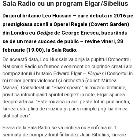
Sala Radio cu un program Elgar/Sibelius
Dirijorul britanic Leo Hussain – care debuta în 2016 pe
prestigioasa scenă a Operei Regale (Covent Garden)
din Londra cu
Oedipe
de George Enescu, bucurându-
se de un mare succes de public – revine
vineri, 28
februarie (19.00)
, la Sala Radio.
De această dată, Leo Hussain va dirija la pupitrul Orchestrei
Naționale Radio un frumos eveniment ce cuprinde creații ale
compozitorului britanic Edward Elgar –
Elegie
și Concertul în
mi minor pentru violoncel şi orchestră (solist: Mircea
Marian). Considerat un ”Shakespeare” al muzicii britanice,
privit ca întruchipând spiritul englez în note, Elgar spunea
despre arta sa: ”Este muzică în aer, peste tot în jurul nostru,
lumea este plină de muzică și pur și simplu poți lua din ea
atât cât ceri.”
Seara de la Sala Radio se va încheia cu Simfonia nr. 1
semnată de compozitorul finlandez Jean Sibelius, lucrare