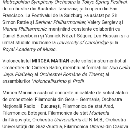
Metropolitan Symphony Orchestra
la
Tokyo Spring Festival
,
de orchestre din Australia, Tasmania, şi la opera din San
Francisco. La Festivalul de la Salzburg i-a asistat pe Sir
Simon Rattle şi
Berliner Philharmoniker
, Valery Gergiev şi
Vienna Philharmonic
, menţinând constante colaborări cu
Daniel Barenboim şi Yannick Nézet-Séguin. Leo Hussain și-a
urmat studiile muzicale la
University of Cambridge
şi la
Royal Academy of Music.
Violoncelistul
MIRCEA MARIAN
este solist instrumentist al
Orchestrei de Cameră Radio
,
membru al formațiilor
Duo Cello
Jaya, PlaCello
, al
Orchestrei Române de Tineret
, al
ansamblurilor
Violoncellissimo
și
Profil
.
Mircea Marian a susținut concerte în calitate de solist alături
de orchestrele: Filarmonia din Gera – Germania, Orchestra
Națională Radio – București, Filarmonica de stat Arad,
Filarmonica Botoșani, Filarmonica de stat
Muntenia
dinTârgoviște, Orchestra
Universitaria
aU.N.M.B., Orchestra
Universității din Graz-Austria, Filarmonica
Oltenia
din Craiova