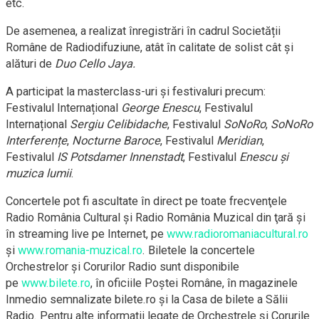
etc.
De asemenea, a realizat înregistrări în cadrul Societății
Române de Radiodifuziune, atât în calitate de solist cât și
alături de
Duo Cello Jaya.
A participat la masterclass-uri și festivaluri precum:
Festivalul Internațional
George Enescu
, Festivalul
Internațional
Sergiu Celibidache
, Festivalul
SoNoRo
,
SoNoRo
Interferențe
,
Nocturne Baroce
, Festivalul
Meridian
,
Festivalul
IS Potsdamer Innenstadt
, Festivalul
Enescu și
muzica lumii
.
Concertele pot fi ascultate în direct pe toate frecvenţele
Radio România Cultural şi Radio România Muzical din ţară şi
în streaming live pe Internet, pe
www.radioromaniacultural.ro
și
www.romania-muzical.ro
. Biletele la concertele
Orchestrelor şi Corurilor Radio sunt disponibile
pe
www.bilete.ro
, în oficiile Poştei Române, în magazinele
Inmedio semnalizate bilete.ro şi la Casa de bilete a Sălii
Radio. Pentru alte informaţii legate de Orchestrele şi Corurile