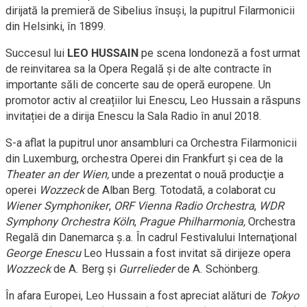
dirijată la premieră de Sibelius însuși, la pupitrul Filarmonicii
din Helsinki, în 1899.
Succesul lui
LEO HUSSAIN
pe scena londoneză a fost urmat
de reinvitarea sa la Opera Regală și de alte contracte în
importante săli de concerte sau de operă europene. Un
promotor activ al creațiilor lui Enescu, Leo Hussain a răspuns
invitației de a dirija Enescu la Sala Radio în anul 2018.
S-a aflat la pupitrul unor ansambluri ca Orchestra Filarmonicii
din Luxemburg, orchestra Operei din Frankfurt şi cea de la
Theater an der Wien,
unde a prezentat o nouă producţie a
operei
Wozzeck
de Alban Berg. Totodată, a colaborat cu
Wiener Symphoniker
,
ORF Vienna Radio Orchestra
,
WDR
Symphony Orchestra Köln
,
Prague Philharmonia,
Orchestra
Regală din Danemarca ș.a. În cadrul Festivalului Internaţional
George Enescu
Leo Hussain a fost invitat să dirijeze opera
Wozzeck
de A. Berg şi
Gurrelieder
de A. Schönberg.
În afara Europei, Leo Hussain a fost apreciat alături de
Tokyo