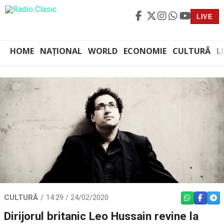
LIVE
HOME
NAȚIONAL
WORLD
ECONOMIE
CULTURĂ
L
CULTURĂ
14:29 / 24/02/2020
WHATSAPP
FACEBO
TEL
Dirijorul britanic Leo Hussain revine la