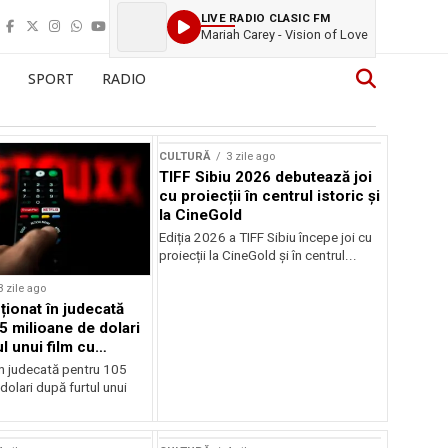
LIVE RADIO CLASIC FM
Mariah Carey - Vision of Love
SPORT
RADIO
CULTURĂ
3 zile ago
TIFF Sibiu 2026 debutează joi
cu proiecții în centrul istoric și
la CineGold
Ediția 2026 a TIFF Sibiu începe joi cu
proiecții la CineGold și în centrul...
3 zile ago
cționat în judecată
5 milioane de dolari
l unui film cu
Cage
în judecată pentru 105
dolari după furtul unui