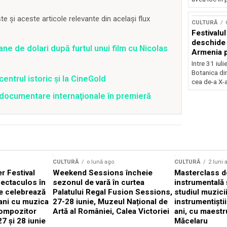
Concursu
 și aceste articole relevante din același flux
CULTURĂ
Festivalu
deschide 
ane de dolari după furtul unui film cu Nicolas
Armenia pr
patrimoniu
Intre 31 iul
august, l
Botanica di
centrul istoric și la CineGold
Bucuresti
cea de-a X-a
4 documentare internaţionale în premieră
CULTURĂ
o lună ago
CULTURĂ
2 luni 
 Festival
Weekend Sessions încheie
Masterclass de
ectaculos în
sezonul de vară în curtea
instrumentală 
e celebrează
Palatului Regal Fusion Sessions,
studiul muzici
ani cu muzica
27-28 iunie, Muzeul Național de
instrumentiști
compozitor
Artă al României, Calea Victoriei
ani, cu maestr
7 și 28 iunie
Măcelaru