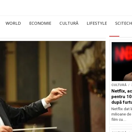
WORLD
ECONOMIE
CULTURĂ
LIFESTYLE
SCITECH
CULTURĂ
Netflix, a
pentru 10
după furtu
Nicolas 
Netflix dat 
milioane de 
film cu...