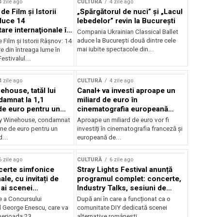
4 zile ago
CULTURĂ
4 zile ago
 de Film şi Istorii
„Spărgătorul de nuci” și „Lacul
duce 14
lebedelor” revin la București
re internaţionale în
Compania Ukrainian Classical Ballet
aduce la București două dintre cele
e Film şi Istorii Râşnov: 14
mai iubite spectacole din...
 din întreaga lume în
estivalul...
4 zile ago
CULTURĂ
4 zile ago
ehouse, tatăl lui
Canal+ va investi aproape un
amnat la 1,1
miliard de euro în
de euro pentru un
cinematografia europeană
rdut
până în 2032
my Winehouse, condamnat
Aproape un miliard de euro vor fi
ane de euro pentru un
investiți în cinematografia franceză și
d...
europeană de...
6 zile ago
CULTURĂ
6 zile ago
certe simfonice
Stray Lights Festival anunță
le, cu invitați de
programul complet: concerte,
 ai scenei
Industry Talks, sesiuni de
onale și ansambluri
audiție și noi opțiuni de
e a Concursului
După ani în care a funcționat ca o
le românești de
participare pentru public
l George Enescu, care va
comunitate DIY dedicată scenei
, în programul
perioada 23...
alternative românești,...