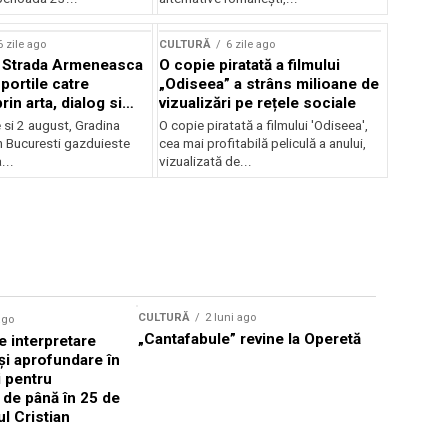
lui Enescu 2026
6 zile ago
CULTURĂ
6 zile ago
l Strada Armeneasca
O copie piratată a filmului
portile catre
„Odiseea” a strâns milioane de
in arta, dialog si
vizualizări pe rețele sociale
, intre 31 iulie si 2
ie si 2 august, Gradina
O copie piratată a filmului 'Odiseea',
a Gradina Botanica din
n Bucuresti gazduieste
cea mai profitabilă peliculă a anului,
...
vizualizată de...
CULTURĂ
2 luni ago
ago
CULTURĂ
„Cantafabule” revine la Operetă
 interpretare
Athenaeu
și aprofundare în
2026 Laur
i pentru
Grammy, C
i de până în 25 de
reuni sub
ul Cristian
Română de
Janoska î