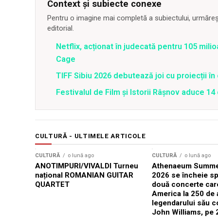
Context și subiecte conexe
Pentru o imagine mai completă a subiectului, urmărește
editorial.
Netflix, acționat în judecată pentru 105 milio
Cage
TIFF Sibiu 2026 debutează joi cu proiecții în 
Festivalul de Film şi Istorii Râşnov aduce 1
CULTURĂ - ULTIMELE ARTICOLE
CULTURĂ
o lună ago
CULTURĂ
o lună ago
ANOTIMPURI/VIVALDI Turneu
Athenaeum Summer
național ROMANIAN GUITAR
2026 se încheie sp
QUARTET
două concerte car
America la 250 de 
legendarului său 
John Williams, pe 2