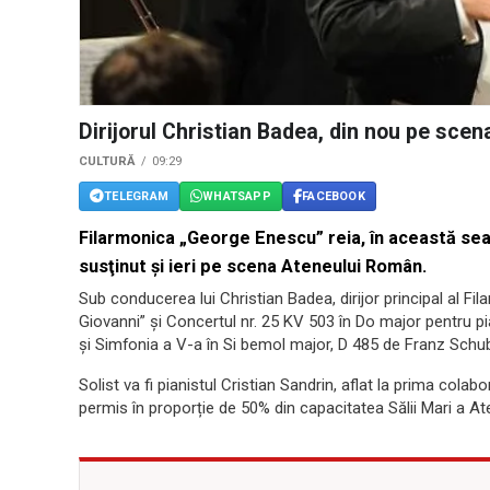
Dirijorul Christian Badea, din nou pe sce
CULTURĂ
09:29
TELEGRAM
WHATSAPP
FACEBOOK
Filarmonica „George Enescu” reia, în această sea
susţinut şi ieri pe scena Ateneului Român.
Sub conducerea lui Christian Badea, dirijor principal al Fil
Giovanni” și Concertul nr. 25 KV 503 în Do major pentru
şi Simfonia a V-a în Si bemol major, D 485 de Franz Schub
Solist va fi pianistul Cristian Sandrin, aflat la prima cola
permis în proporție de 50% din capacitatea Sălii Mari a At