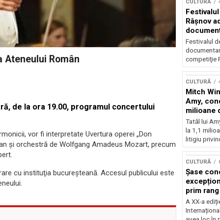
CULTURĂ
Festivalul
Râşnov a
documenta
premieră
Festivalul d
documentare
na Ateneului Român
competiţie F
CULTURĂ
Mitch Win
Amy, cond
ră, de la ora 19.00, programul concertului
milioane 
litigiu pie
Tatăl lui A
la 1,1 milio
armonicii, vor fi interpretate Uvertura operei „Don
litigiu privin
 pian și orchestră de Wolfgang Amadeus Mozart, precum
ert.
CULTURĂ
Șase con
borare cu instituţia bucureşteană. Accesul publicului este
excepționa
eneului.
prim rang
internați
A XX-a ediți
orchestra
Internaționa
prestigiu
avea loc în 