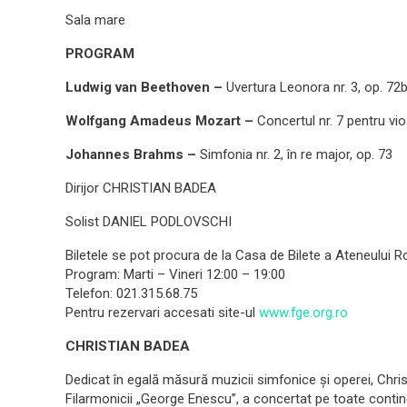
Sala mare
PROGRAM
Ludwig van Beethoven –
Uvertura Leonora nr. 3, op. 72
Wolfgang Amadeus Mozart –
Concertul nr. 7 pentru vi
Johannes Brahms –
Simfonia nr. 2, în re major, op. 73
Dirijor CHRISTIAN BADEA
Solist DANIEL PODLOVSCHI
Biletele se pot procura de la Casa de Bilete a Ateneului 
Program: Marti – Vineri 12:00 – 19:00
Telefon: 021.315.68.75
Pentru rezervari accesati site-ul
www.fge.org.ro
CHRISTIAN
BADEA
Dedicat în egală măsură muzicii simfonice și operei, Christi
Filarmonicii „George Enescu”, a concertat pe toate contine