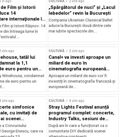
o zi ago
CULTURĂ
2 zile ago
 de Film şi Istorii
„Spărgătorul de nuci” și „Lacul
duce 14
lebedelor” revin la București
re internaţionale în
Compania Ukrainian Classical Ballet
aduce la București două dintre cele
e Film şi Istorii Râşnov: 14
mai iubite spectacole din...
 din întreaga lume în
estivalul...
2 zile ago
CULTURĂ
2 zile ago
ehouse, tatăl lui
Canal+ va investi aproape un
amnat la 1,1
miliard de euro în
de euro pentru un
cinematografia europeană
rdut
până în 2032
my Winehouse, condamnat
Aproape un miliard de euro vor fi
ane de euro pentru un
investiți în cinematografia franceză și
d...
europeană de...
4 zile ago
CULTURĂ
4 zile ago
certe simfonice
Stray Lights Festival anunță
le, cu invitați de
programul complet: concerte,
 ai scenei
Industry Talks, sesiuni de
onale și ansambluri
audiție și noi opțiuni de
e a Concursului
După ani în care a funcționat ca o
le românești de
participare pentru public
l George Enescu, care va
comunitate DIY dedicată scenei
, în programul
perioada 23...
alternative românești,...