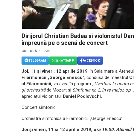
Dirijorul Christian Badea și violonistul Da
împreună pe o scenă de concert
CULTURĂ
09:34
TELEGRAM
WHATSAPP
FACEBOOK
Joi, 11 și
v
ineri
, 12 aprilie 2019
, în Sala mare a Ateneu
Filarmonicii „George Enescu”
, condusă de maestrul
Ch
al Filarmonicii
,
va avea în program ,
Uvertura Leonora nr.
şi orchestră
de Mozart și
Simfonia nr. 2, în re major, op. 
apreciatul violonistul
Daniel Podlovschi
.
Concert simfonic
Orchestra simfonică a Filarmonicii „George Enescu”
Joi și vineri, 11 și 12 aprilie 2019, o
ra 19.00, Ateneul