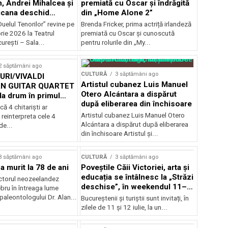
, Andrei Mihalcea și
premiată cu Oscar și îndrăgită
icana deschid
din „Home Alone 2”
 Musical
uelul Tenorilor” revine pe
Brenda Fricker, prima actriță irlandeză
nza la TNB
ie 2026 la Teatrul
premiată cu Oscar și cunoscută
urești – Sala...
pentru rolurile din „My...
2 săptămâni ago
CULTURĂ
3 săptămâni ago
RI/VIVALDI
Artistul cubanez Luis Manuel
N GUITAR QUARTET
Otero Alcántara a dispărut
la drum în primul
după eliberarea din închisoare
țional
că 4 chitarişti ar
Artistul cubanez Luis Manuel Otero
 reinterpreta cele 4
Alcántara a dispărut după eliberarea
de...
din închisoare Artistul și...
3 săptămâni ago
CULTURĂ
3 săptămâni ago
a murit la 78 de ani
Poveștile Căii Victoriei, arta și
educația se întâlnesc la „Străzi
actorul neozeelandez
deschise”, în weekendul 11–
bru în întreaga lume
12 iulie
 paleontologului Dr. Alan...
Bucureștenii și turiștii sunt invitați, în
zilele de 11 și 12 iulie, la un...