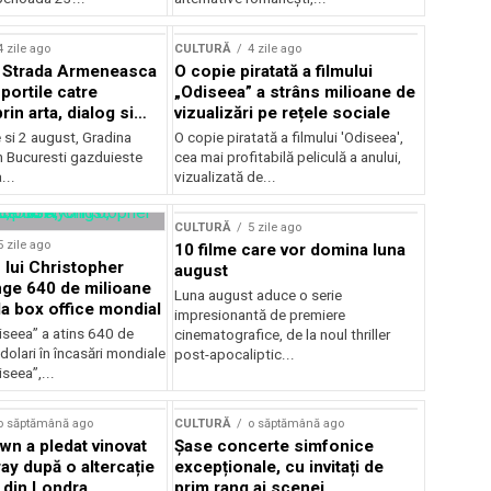
lui Enescu 2026
4 zile ago
CULTURĂ
4 zile ago
l Strada Armeneasca
O copie piratată a filmului
portile catre
„Odiseea” a strâns milioane de
in arta, dialog si
vizualizări pe rețele sociale
, intre 31 iulie si 2
ie si 2 august, Gradina
O copie piratată a filmului 'Odiseea',
a Gradina Botanica din
n Bucuresti gazduieste
cea mai profitabilă peliculă a anului,
...
vizualizată de...
CULTURĂ
5 zile ago
5 zile ago
10 filme care vor domina luna
 lui Christopher
august
nge 640 de milioane
Luna august aduce o serie
la box office mondial
impresionantă de premiere
iseea” a atins 640 de
cinematografice, de la noul thriller
dolari în încasări mondiale
post-apocaliptic...
iseea”,...
o săptămână ago
CULTURĂ
o săptămână ago
wn a pledat vinovat
Șase concerte simfonice
ay după o altercație
excepționale, cu invitați de
b din Londra
prim rang ai scenei