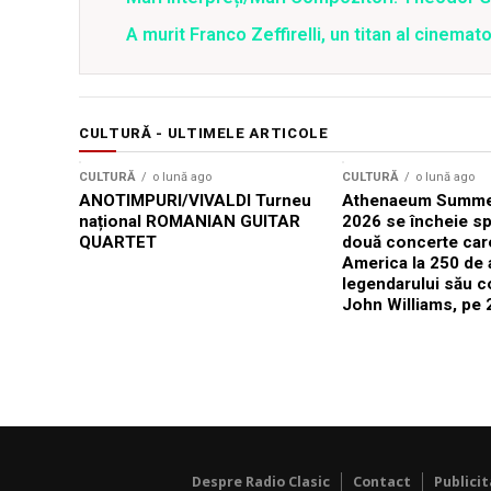
A murit Franco Zeffirelli, un titan al cinemat
CULTURĂ - ULTIMELE ARTICOLE
CULTURĂ
o lună ago
CULTURĂ
o lună ago
ANOTIMPURI/VIVALDI Turneu
Athenaeum Summer
național ROMANIAN GUITAR
2026 se încheie sp
QUARTET
două concerte car
America la 250 de 
legendarului său 
John Williams, pe 2
Despre Radio Clasic
Contact
Publici