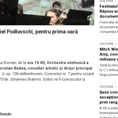
CULTURĂ
Festivalul
Râşnov a
documenta
premieră
Festivalul d
documentare
niel Podlovschi, pentru prima oară
competiţie F
CULTURĂ
Mitch Win
Amy, cond
milioane 
lui Român, de la
ora 19.00,
Orchestra simfonică a
litigiu pie
Tatăl lui A
ristian Badea
,
consilier artistic și dirijor principal
la 1,1 milio
 3, op. 72b
deBeethoven,
Concertul nr. 7 pentru vioară
litigiu privin
73
de Johannes Brahms. Solist va fi cunoscutul și
CULTURĂ
Șase con
excepționa
prim rang
internați
A XX-a ediți
orchestra
Internaționa
 Român
prestigiu
avea loc în 