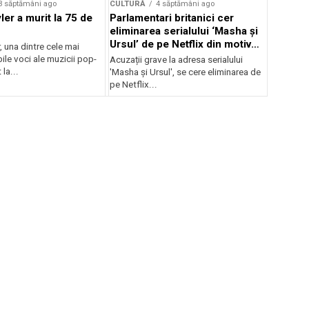
3 săptămâni ago
CULTURĂ
4 săptămâni ago
er a murit la 75 de
Parlamentari britanici cer
eliminarea serialului ‘Masha și
Ursul’ de pe Netflix din motive
, una dintre cele mai
de propagandă
le voci ale muzicii pop-
Acuzații grave la adresa serialului
 la...
'Masha și Ursul', se cere eliminarea de
pe Netflix...