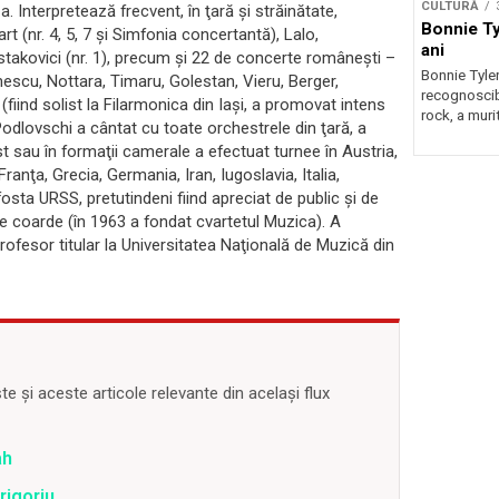
CULTURĂ
. Interpretează frecvent, în ţară şi străinătate,
Bonnie Tyl
 (nr. 4, 5, 7 şi Simfonia concertantă), Lalo,
ani
stakovici (nr. 1), precum şi 22 de concerte româneşti –
Bonnie Tyler
escu, Nottara, Timaru, Golestan, Vieru, Berger,
recognoscibi
(fiind solist la Filarmonica din Iaşi, a promovat intens
rock, a murit
Podlovschi a cântat cu toate orchestrele din ţară, a
ist sau în formaţii camerale a efectuat turnee în Austria,
ranţa, Grecia, Germania, Iran, Iugoslavia, Italia,
osta URSS, pretutindeni fiind apreciat de public şi de
 de coarde (în 1963 a fondat cvartetul Muzica). A
profesor titular la Universitatea Naţională de Muzică din
 și aceste articole relevante din același flux
ah
rigoriu