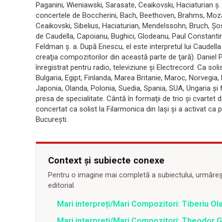
Paganini, Wieniawski, Sarasate, Ceaikovski, Haciaturian ş. a
concertele de Boccherini, Bach, Beethoven, Brahms, Mozart
Ceaikovski, Sibelius, Haciaturian, Mendelssohn, Bruch, Şo
de Caudella, Capoianu, Bughici, Glodeanu, Paul Constantin
Feldman ş. a. După Enescu, el este interpretul lui Caudella 
creaţia compozitorilor din această parte de ţară). Daniel 
înregistrat pentru radio, televiziune şi Electrecord. Ca sol
Bulgaria, Egipt, Finlanda, Marea Britanie, Maroc, Norvegia, F
Japonia, Olanda, Polonia, Suedia, Spania, SUA, Ungaria şi f
presa de specialitate. Cântă în formaţii de trio şi cvartet
concertat ca solist la Filarmonica din Iaşi şi a activat ca 
Bucureşti.
Context și subiecte conexe
Pentru o imagine mai completă a subiectului, urmărește
editorial.
Mari interpreți/Mari Compozitori: Tiberiu Ol
Mari interpreți/Mari Compozitori: Theodor G