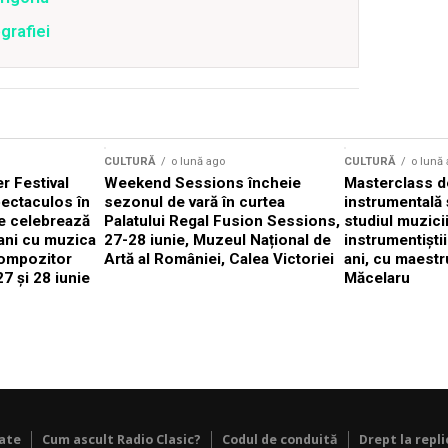
ografiei
CULTURĂ
o lună ago
CULTURĂ
o lună
 Festival
Weekend Sessions încheie
Masterclass de
ectaculos în
sezonul de vară în curtea
instrumentală 
e celebrează
Palatului Regal Fusion Sessions,
studiul muzici
ani cu muzica
27-28 iunie, Muzeul Național de
instrumentiști
compozitor
Artă al României, Calea Victoriei
ani, cu maestr
7 și 28 iunie
Măcelaru
tate
Cum ascult Radio Clasic?
Codul de conduită
Drept la repli