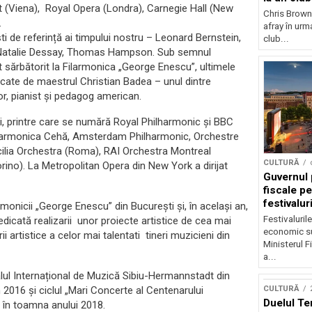
t (Viena), Royal Opera (Londra), Carnegie Hall (New
Chris Brown
.
afray în urma
i de referință ai timpului nostru – Leonard Bernstein,
club...
, Natalie Dessay, Thomas Hampson. Sub semnul
st sărbătorit la Filarmonica „George Enescu”, ultimele
icate de maestrul Christian Badea – unul dintre
or, pianist şi pedagog american.
i, printre care se numără Royal Philharmonic și BBC
ilarmonica Cehă, Amsterdam Philharmonic, Orchestre
ilia Orchestra (Roma), RAI Orchestra Montreal
CULTURĂ
ino). La Metropolitan Opera din New York a dirijat
Guvernul 
fiscale pe
festivalur
armonicii „George Enescu” din București și, în același an,
Festivaluril
dicată realizarii unor proiecte artistice de cea mai
economic su
rii artistice a celor mai talentati tineri muzicieni din
Ministerul F
a...
alul Internațional de Muzică Sibiu-Hermannstadt din
CULTURĂ
n 2016 și ciclul „Mari Concerte al Centenarului
Duelul Te
 în toamna anului 2018.