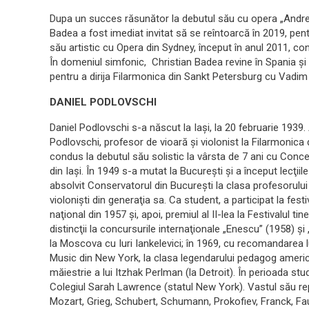
Dupa un succes răsunător la debutul său cu opera „Andrea
Badea a fost imediat invitat să se reîntoarcă în 2019, pe
său artistic cu Opera din Sydney, început în anul 2011, 
În domeniul simfonic, Christian Badea revine în Spania și
pentru a dirija Filarmonica din Sankt Petersburg cu Vadim 
DANIEL PODLOVSCHI
Daniel Podlovschi s-a născut la Iaşi, la 20 februarie 1939. 
Podlovschi, profesor de vioară şi violonist la Filarmonica d
condus la debutul său solistic la vârsta de 7 ani cu Concer
din Iaşi. În 1949 s-a mutat la Bucureşti şi a început lecţi
absolvit Conservatorul din Bucureşti la clasa profesorului
violonişti din generaţia sa. Ca student, a participat la fest
naţional din 1957 şi, apoi, premiul al II-lea la Festivalul t
distincţii la concursurile internaţionale „Enescu” (1958) ş
la Moscova cu Iuri Iankelevici; în 1969, cu recomandarea lu
Music din New York, la clasa legendarului pedagog americ
măiestrie a lui Itzhak Perlman (la Detroit). În perioada s
Colegiul Sarah Lawrence (statul New York). Vastul său re
Mozart, Grieg, Schubert, Schumann, Prokofiev, Franck, Fa