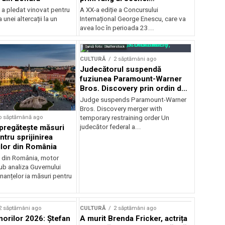
internaționale și ansambluri
 a pledat vinovat pentru
A XX-a ediție a Concursului
orchestrale românești de
 unei altercații la un
Internațional George Enescu, care va
prestigiu, în programul
avea loc în perioada 23...
Concursului Enescu 2026
Sursă foto: Shutterstock
CULTURĂ
2 săptămâni ago
Judecătorul suspendă
fuziunea Paramount-Warner
Bros. Discovery prin ordin de
restricție temporară
Judge suspends Paramount-Warner
Bros. Discovery merger with
o săptămână ago
temporary restraining order Un
pregătește măsuri
judecător federal a...
ntru sprijinirea
ilor din România
e din România, motor
b analiza Guvernului
inanțelor ia măsuri pentru
2 săptămâni ago
CULTURĂ
2 săptămâni ago
norilor 2026: Ștefan
A murit Brenda Fricker, actrița