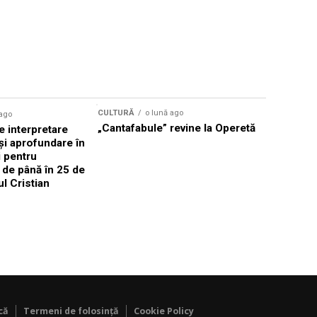
CULTURĂ
o lună ago
 ago
CULTURĂ
„Cantafabule” revine la Operetă
 interpretare
Athenaeu
și aprofundare în
2026 Laur
i pentru
Grammy, C
i de până în 25 de
reuni sub
ul Cristian
Română de
Janoska î
pe 20 iuni
că
Termeni de folosință
Cookie Policy