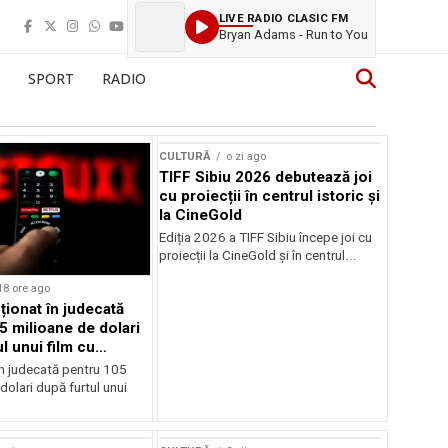
LIVE RADIO CLASIC FM
Bryan Adams - Run to You
SPORT
RADIO
CULTURĂ
o zi ago
TIFF Sibiu 2026 debutează joi
cu proiecții în centrul istoric și
la CineGold
Ediția 2026 a TIFF Sibiu începe joi cu
proiecții la CineGold și în centrul...
18 ore ago
cționat în judecată
5 milioane de dolari
l unui film cu
Cage
în judecată pentru 105
dolari după furtul unui