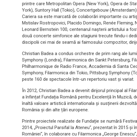
printre care Metropolitan Opera (New York), Opera de Sta
York), Suntory Hall (Tokio), Concertgebouw (Amsterdam)
Cariera sa este marcată de colaborări importante cu artișt
Mstislav Rostropovici, Placido Domingo, Renée Fleming
Leonard Bernstein 100, centenarul nașterii artistului a fo
două concerte simfonice ale stagiunii trecute fiindu-i ded
discipolii cei mai de seamă ai faimosului compozitor, dirij
Christian Badea a condus orchestre de prim rang ale lumi
Symphony (Londra), Filarmonica din Sankt Petersburg, F
Philharmonique de Radio France, Accademia di Santa Cec
Symphony, Filarmonica din Tokio, Pittsburg Symphony (Tor
peste 160 de spectacole într-un repertoriu vast și variat.
În 2012, Christian Badea a devenit dirijorul principal al Fil
a înființat Fundația Română pentru Excelență în Muzică, de
înaltă valoare artistică internationala și susținerii dezvoltă
România și din alte țări europene.
Printre proiectele realizate de Fundație se numără Festiv
2014, „Proiectul Parsifal la Ateneu“, prezentat în 2015 și î
României“, în colaborare cu Filarmonica „George Enescu“,