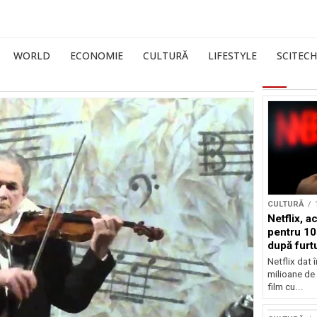
WORLD
ECONOMIE
CULTURĂ
LIFESTYLE
SCITECH
CULTURĂ
Netflix, a
pentru 10
după furtu
Nicolas 
Netflix dat 
milioane de 
film cu...