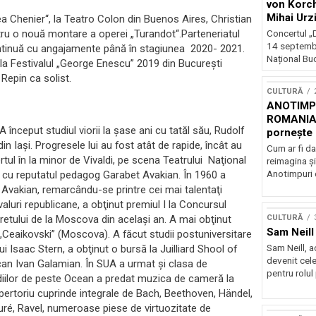
von Korch
Mihai Urz
 Chenier“, la Teatro Colon din Buenos Aires, Christian
stagiunea
ntru o nouă montare a operei „Turandot“.Parteneriatul
Concertul „D
Extravaga
14 septembr
continuă cu angajamente până în stagiunea 2020- 2021.
Național Buc
 la Festivalul „George Enescu” 2019 din București
Repin ca solist.
CULTURĂ
ANOTIMPU
ROMANIA
A început studiul viorii la şase ani cu tatăl său, Rudolf
pornește 
in Iaşi. Progresele lui au fost atât de rapide, încât au
turneu na
Cum ar fi da
tul în la minor de Vivaldi, pe scena Teatrului Naţional
reimagina şi
Anotimpuri 
ile cu reputatul pedagog Garabet Avakian. În 1960 a
 Avakian, remarcându-se printre cei mai talentaţi
ivaluri republicane, a obţinut premiul I la Concursul
CULTURĂ
ineretului de la Moscova din acelaşi an. A mai obţinut
Sam Neill 
i „Ceaikovski” (Moscova). A făcut studii postuniversitare
Sam Neill, 
i Isaac Stern, a obţinut o bursă la Juilliard Shool of
devenit cele
an Ivan Galamian. În SUA a urmat şi clasa de
pentru rolul
tudiilor de peste Ocean a predat muzica de cameră la
pertoriu cuprinde integrale de Bach, Beethoven, Händel,
uré, Ravel, numeroase piese de virtuozitate de