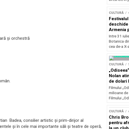
Concursu
CULTURĂ
Festivalu
deschide 
b
Armenia pr
patrimoniu
Intre 31 iul
oară şi orchestră
august, l
Botanica di
Bucuresti
cea de-a X-a
CULTURĂ
„Odiseea”
Nolan ati
Român.
de dolari 
Filmului „Od
milioane de 
Filmului „Od
CULTURĂ
Chris Bro
an Badea, consilier artistic şi prim-dirijor al
pentru afr
ntele și în cele mai importante săli și teatre de operă,
la un clu