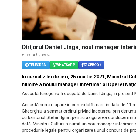
Dirijorul Daniel Jinga, noul manager inter
CULTURĂ
09:58
TELEGRAM
WHATSAPP
FACEBOOK
În cursul zilei de ieri, 25 martie 2021, Ministrul 
numire a noului manager interimar al Operei Naţi
Această funcție va fi ocupată de Daniel Jinga, în prezent
Această numire apare în contextul în care în data de 11 ma
Gheorghiu a semnat ordinul privind încetarea, prin denunț
cu baritonul Ştefan Ignat pentru asigurarea conducerii in
dată, Ministrul Culturii a numit un nou manager interimar,
procedurile legale pentru organizarea unui concurs de p