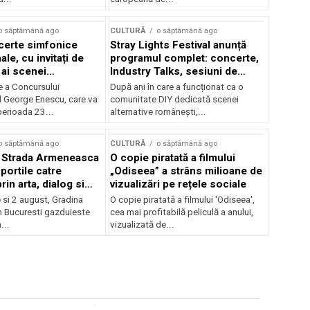
o săptămână ago
CULTURĂ
o săptămână ago
certe simfonice
Stray Lights Festival anunță
le, cu invitați de
programul complet: concerte,
 ai scenei
Industry Talks, sesiuni de
onale și ansambluri
audiție și noi opțiuni de
e a Concursului
După ani în care a funcționat ca o
le românești de
participare pentru public
l George Enescu, care va
comunitate DIY dedicată scenei
, în programul
perioada 23...
alternative românești,...
lui Enescu 2026
o săptămână ago
CULTURĂ
o săptămână ago
l Strada Armeneasca
O copie piratată a filmului
portile catre
„Odiseea” a strâns milioane de
in arta, dialog si
vizualizări pe rețele sociale
, intre 31 iulie si 2
ie si 2 august, Gradina
O copie piratată a filmului 'Odiseea',
a Gradina Botanica din
n Bucuresti gazduieste
cea mai profitabilă peliculă a anului,
...
vizualizată de...