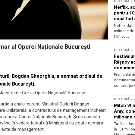
CULTURĂ
Netflix, a
pentru 10
după furtu
Nicolas 
Netflix dat 
milioane de 
film cu...
imar al Operei Naționale București
CULTURĂ
Festivalul
Râşnov a
documenta
premieră
Festivalul d
Culturii, Bogdan Gheorghiu, a semnat ordinul de
documentare
onale Bucureşti.
competiţie F
 Maestru de Cor la Opera Naţională Bucureşti.
CULTURĂ
rtie a anului curent, Ministrul Culturii Bogdan
Mitch Win
are unilaterală, a contractului de management încheiat
Amy, cond
terimare a Operei Naţionale Bucureşti. Şi de această
milioane 
litigiu pie
 având în vedere faptul că Ministerul nu poate demara
Tatăl lui A
roiecte de management.
la 1,1 milio
litigiu privin