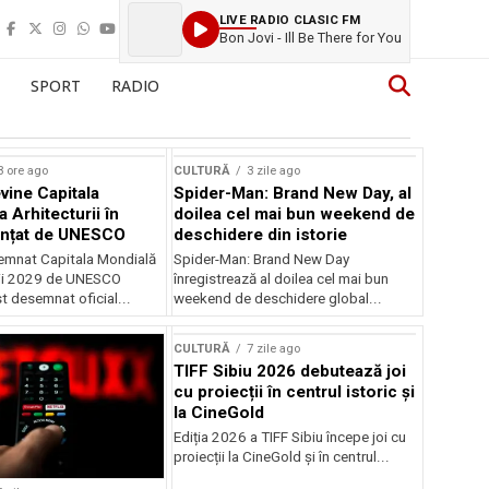
LIVE RADIO CLASIC FM
Bon Jovi - Ill Be There for You
SPORT
RADIO
3 ore ago
CULTURĂ
3 zile ago
vine Capitala
Spider-Man: Brand New Day, al
 Arhitecturii în
doilea cel mai bun weekend de
unțat de UNESCO
deschidere din istorie
semnat Capitala Mondială
Spider-Man: Brand New Day
rii 2029 de UNESCO
înregistrează al doilea cel mai bun
st desemnat oficial...
weekend de deschidere global...
CULTURĂ
7 zile ago
TIFF Sibiu 2026 debutează joi
cu proiecții în centrul istoric și
la CineGold
Ediția 2026 a TIFF Sibiu începe joi cu
proiecții la CineGold și în centrul...