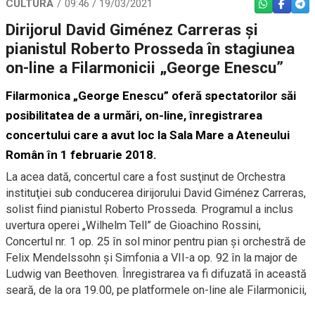
CULTURĂ
09:46 / 19/03/2021
WHATSAPP
FACEBO
TEL
Dirijorul David Giménez Carreras şi
pianistul Roberto Prosseda în stagiunea
on-line a Filarmonicii „George Enescu”
Filarmonica „George Enescu” oferă spectatorilor săi
posibilitatea de a urmări, on-line, înregistrarea
concertului care a avut loc la Sala Mare a Ateneului
Român în 1 februarie 2018.
La acea dată, concertul care a fost susţinut de Orchestra
instituţiei sub conducerea dirijorului David Giménez Carreras,
solist fiind pianistul Roberto Prosseda. Programul a inclus
uvertura operei „Wilhelm Tell” de Gioachino Rossini,
Concertul nr. 1 op. 25 în sol minor pentru pian și orchestră de
Felix Mendelssohn şi Simfonia a VII-a op. 92 în la major de
Ludwig van Beethoven. Înregistrarea va fi difuzată în această
seară, de la ora 19.00, pe platformele on-line ale Filarmonicii,