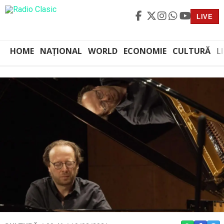
LIVE
HOME
NAȚIONAL
WORLD
ECONOMIE
CULTURĂ
L