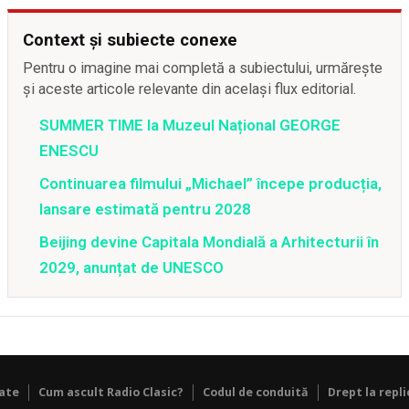
Context și subiecte conexe
Pentru o imagine mai completă a subiectului, urmărește
și aceste articole relevante din același flux editorial.
SUMMER TIME la Muzeul Național GEORGE
ENESCU
Continuarea filmului „Michael” începe producția,
lansare estimată pentru 2028
Beijing devine Capitala Mondială a Arhitecturii în
2029, anunțat de UNESCO
tate
Cum ascult Radio Clasic?
Codul de conduită
Drept la repli