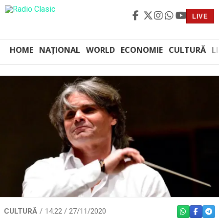
LIVE
HOME
NAȚIONAL
WORLD
ECONOMIE
CULTURĂ
L
CULTURĂ
14:22 / 27/11/2020
WHATSAPP
FACEBO
TEL