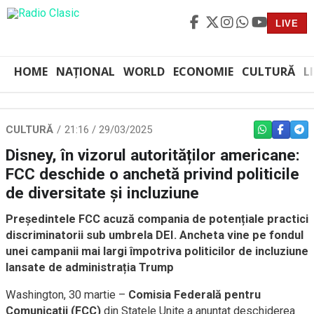
LIVE
HOME
NAȚIONAL
WORLD
ECONOMIE
CULTURĂ
L
CULTURĂ
21:16 / 29/03/2025
WHATSAPP
FACEBO
TEL
Disney, în vizorul autorităților americane:
FCC deschide o anchetă privind politicile
de diversitate și incluziune
Președintele FCC acuză compania de potențiale practici
discriminatorii sub umbrela DEI. Ancheta vine pe fondul
unei campanii mai largi împotriva politicilor de incluziune
lansate de administrația Trump
Washington, 30 martie –
Comisia Federală pentru
Comunicații (FCC)
din Statele Unite a anunțat deschiderea