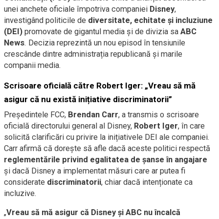
unei anchete oficiale împotriva companiei
Disney
,
investigând politicile de
diversitate, echitate și incluziune
(DEI)
promovate de gigantul media și de divizia sa
ABC
News
. Decizia reprezintă un nou episod în tensiunile
crescânde dintre administrația republicană și marile
companii media.
Scrisoare oficială către Robert Iger: „Vreau să mă
asigur că nu există inițiative discriminatorii”
Președintele FCC,
Brendan Carr
, a transmis o scrisoare
oficială directorului general al Disney,
Robert Iger
, în care
solicită clarificări cu privire la inițiativele DEI ale companiei.
Carr afirmă că dorește să afle dacă aceste politici respectă
reglementările privind egalitatea de șanse în angajare
și dacă Disney a implementat măsuri care ar putea fi
considerate
discriminatorii
, chiar dacă intenționate ca
incluzive.
„
Vreau să mă asigur că Disney și ABC nu încalcă