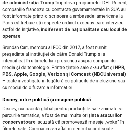
de administrația Trump
împotriva programelor DEI. Recent,
companiile franceze cu contracte guvernamentale în SUA au
fost informate printr-o scrisoare a ambasadei americane la
Paris că trebuie să respecte ordinul executiv care interzice
astfel de inițiative,
indiferent de naționalitate sau locul de
operare
.
Brendan Carr, membru al FCC din 2017, a fost numit
președinte al instituției de către Donald Trump și a
intensificat în ultimele luni presiunea asupra companiilor
media și de tehnologie. Printre țintele sale s-au aflat și
NPR,
PBS, Apple, Google, Verizon și Comcast (NBCUniversal)
– toate investigate în legătură cu politicile de incluziune sau
cu modul de difuzare a informației.
Disney, între politică și imagine publică
Disney, cunoscută global pentru producțiile sale animate și
parcurile tematice, a fost de mai multe ori
ținta atacurilor
conservatoare
, acuzată că promovează mesaje „woke” în
filmele sale. Compania s-a aflat în centrul unor dispute