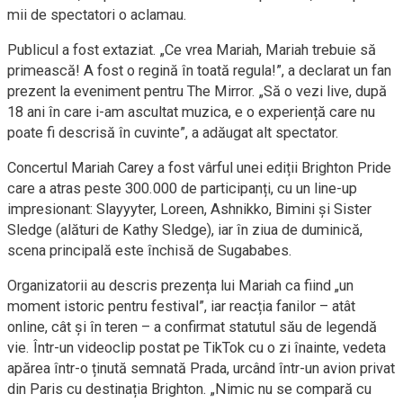
mii de spectatori o aclamau.
Publicul a fost extaziat. „Ce vrea Mariah, Mariah trebuie să
primească! A fost o regină în toată regula!”, a declarat un fan
prezent la eveniment pentru The Mirror. „Să o vezi live, după
18 ani în care i-am ascultat muzica, e o experiență care nu
poate fi descrisă în cuvinte”, a adăugat alt spectator.
Concertul Mariah Carey a fost vârful unei ediții Brighton Pride
care a atras peste 300.000 de participanți, cu un line-up
impresionant: Slayyyter, Loreen, Ashnikko, Bimini și Sister
Sledge (alături de Kathy Sledge), iar în ziua de duminică,
scena principală este închisă de Sugababes.
Organizatorii au descris prezența lui Mariah ca fiind „un
moment istoric pentru festival”, iar reacția fanilor – atât
online, cât și în teren – a confirmat statutul său de legendă
vie. Într-un videoclip postat pe TikTok cu o zi înainte, vedeta
apărea într-o ținută semnată Prada, urcând într-un avion privat
din Paris cu destinația Brighton. „Nimic nu se compară cu