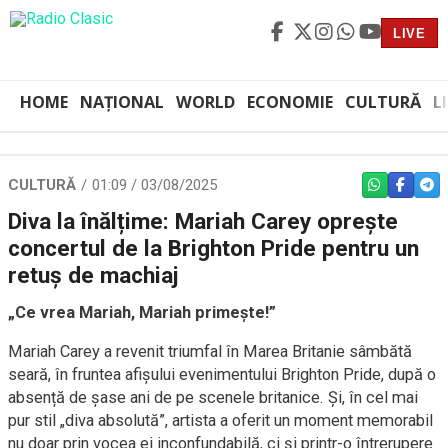
LIVE
HOME
NAȚIONAL
WORLD
ECONOMIE
CULTURĂ
L
CULTURĂ
01:09 / 03/08/2025
WHATSAPP
FACEBO
TEL
Diva la înălțime: Mariah Carey oprește
concertul de la Brighton Pride pentru un
retuș de machiaj
„Ce vrea Mariah, Mariah primește!”
Mariah Carey a revenit triumfal în Marea Britanie sâmbătă
seară, în fruntea afișului evenimentului Brighton Pride, după o
absență de șase ani de pe scenele britanice. Și, în cel mai
pur stil „diva absolută”, artista a oferit un moment memorabil
nu doar prin vocea ei inconfundabilă, ci și printr-o întrerupere