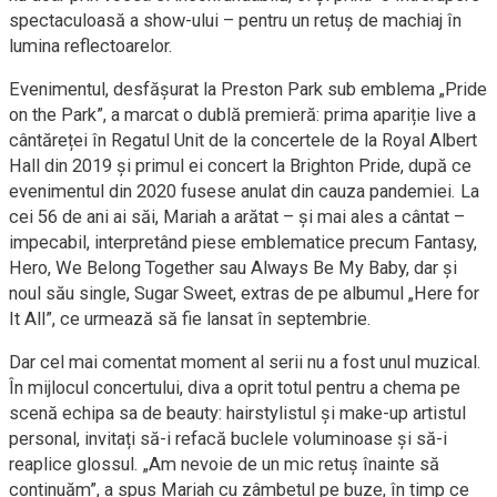
spectaculoasă a show-ului – pentru un retuș de machiaj în
lumina reflectoarelor.
Evenimentul, desfășurat la Preston Park sub emblema „Pride
on the Park”, a marcat o dublă premieră: prima apariție live a
cântăreței în Regatul Unit de la concertele de la Royal Albert
Hall din 2019 și primul ei concert la Brighton Pride, după ce
evenimentul din 2020 fusese anulat din cauza pandemiei. La
cei 56 de ani ai săi, Mariah a arătat – și mai ales a cântat –
impecabil, interpretând piese emblematice precum Fantasy,
Hero, We Belong Together sau Always Be My Baby, dar și
noul său single, Sugar Sweet, extras de pe albumul „Here for
It All”, ce urmează să fie lansat în septembrie.
Dar cel mai comentat moment al serii nu a fost unul muzical.
În mijlocul concertului, diva a oprit totul pentru a chema pe
scenă echipa sa de beauty: hairstylistul și make-up artistul
personal, invitați să-i refacă buclele voluminoase și să-i
reaplice glossul. „Am nevoie de un mic retuș înainte să
continuăm”, a spus Mariah cu zâmbetul pe buze, în timp ce