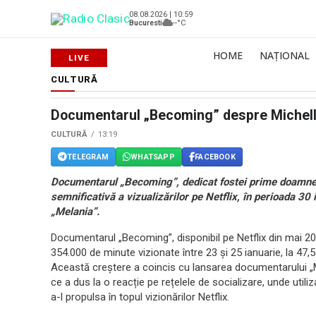
08.08.2026 | 10:59
Bucuresti
--°C
HOME
NAȚIONAL
CULTURĂ
Documentarul „Becoming” despre Michelle
CULTURĂ
13:19
TELEGRAM
WHATSAPP
FACEBOOK
Documentarul „Becoming”, dedicat fostei prime doamne 
semnificativă a vizualizărilor pe Netflix, în perioada 30 i
„Melania”.
Documentarul „Becoming”, disponibil pe Netflix din mai 2020
354.000 de minute vizionate între 23 și 25 ianuarie, la 47,5
Această creștere a coincis cu lansarea documentarului „M
ce a dus la o reacție pe rețelele de socializare, unde utili
a-l propulsa în topul vizionărilor Netflix.