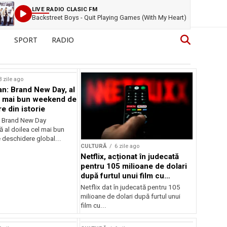
LIVE RADIO CLASIC FM
Backstreet Boys - Quit Playing Games (With My Heart)
SPORT
RADIO
3 zile ago
n: Brand New Day, al
l mai bun weekend de
e din istorie
: Brand New Day
ă al doilea cel mai bun
deschidere global...
CULTURĂ
6 zile ago
Netflix, acționat în judecată
pentru 105 milioane de dolari
după furtul unui film cu
Nicolas Cage
Netflix dat în judecată pentru 105
milioane de dolari după furtul unui
film cu...