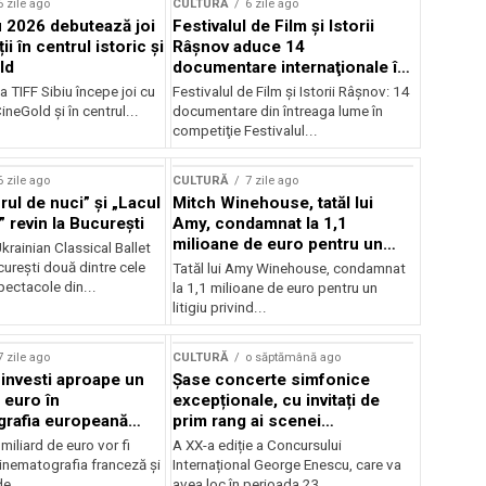
6 zile ago
CULTURĂ
6 zile ago
u 2026 debutează joi
Festivalul de Film şi Istorii
ii în centrul istoric și
Râşnov aduce 14
ld
documentare internaţionale în
premieră
a TIFF Sibiu începe joi cu
Festivalul de Film şi Istorii Râşnov: 14
CineGold și în centrul...
documentare din întreaga lume în
competiţie Festivalul...
6 zile ago
CULTURĂ
7 zile ago
ul de nuci” și „Lacul
Mitch Winehouse, tatăl lui
 revin la București
Amy, condamnat la 1,1
milioane de euro pentru un
rainian Classical Ballet
litigiu pierdut
urești două dintre cele
Tatăl lui Amy Winehouse, condamnat
pectacole din...
la 1,1 milioane de euro pentru un
litigiu privind...
7 zile ago
CULTURĂ
o săptămână ago
 investi aproape un
Șase concerte simfonice
 euro în
excepționale, cu invitați de
grafia europeană
prim rang ai scenei
032
internaționale și ansambluri
iliard de euro vor fi
A XX-a ediție a Concursului
orchestrale românești de
 cinematografia franceză și
Internațional George Enescu, care va
prestigiu, în programul
e...
avea loc în perioada 23...