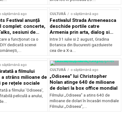
Concursului Enescu 2026
o săptămână ago
CULTURĂ
o săptămână ago
ts Festival anunță
Festivalul Strada Armeneasca
 complet: concerte,
deschide portile catre
Talks, sesiuni de
Armenia prin arta, dialog si
 noi opțiuni de
patrimoniu, intre 31 iulie si 2
care a funcționat ca o
Intre 31 iulie si 2 august, Gradina
e pentru public
august, la Gradina Botanica din
DIY dedicată scenei
Botanica din Bucuresti gazduieste
Bucuresti
românești,...
cea de-a X-a...
o săptămână ago
CULTURĂ
o săptămână ago
ratată a filmului
„Odiseea” lui Christopher
 a strâns milioane de
Nolan atinge 640 de milioane
i pe rețele sociale
de dolari la box office mondial
tată a filmului 'Odiseea',
Filmului „Odiseea” a atins 640 de
itabilă peliculă a anului,
milioane de dolari în încasări mondiale
de...
Filmului „Odiseea”,...