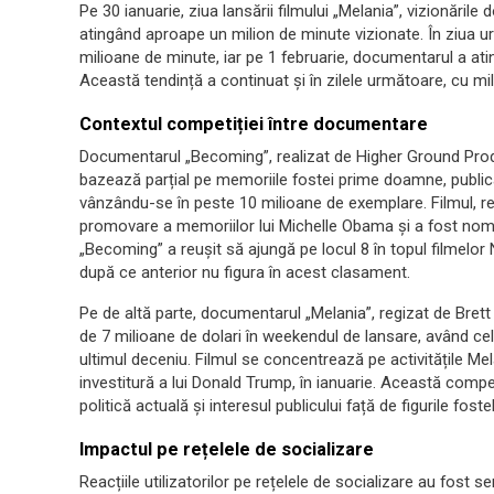
Pe 30 ianuarie, ziua lansării filmului „Melania”, vizionări
atingând aproape un milion de minute vizionate. În ziua urm
milioane de minute, iar pe 1 februarie, documentarul a ati
Această tendință a continuat și în zilele următoare, cu mil
Contextul competiției între documentare
Documentarul „Becoming”, realizat de Higher Ground Prod
bazează parțial pe memoriile fostei prime doamne, public
vânzându-se în peste 10 milioane de exemplare. Filmul, re
promovare a memoriilor lui Michelle Obama și a fost nomi
„Becoming” a reușit să ajungă pe locul 8 în topul filmelor 
după ce anterior nu figura în acest clasament.
Pe de altă parte, documentarul „Melania”, regizat de Brett 
de 7 milioane de dolari în weekendul de lansare, având c
ultimul deceniu. Filmul se concentrează pe activitățile M
investitură a lui Donald Trump, în ianuarie. Această compe
politică actuală și interesul publicului față de figurile fos
Impactul pe rețelele de socializare
Reacțiile utilizatorilor pe rețelele de socializare au fost