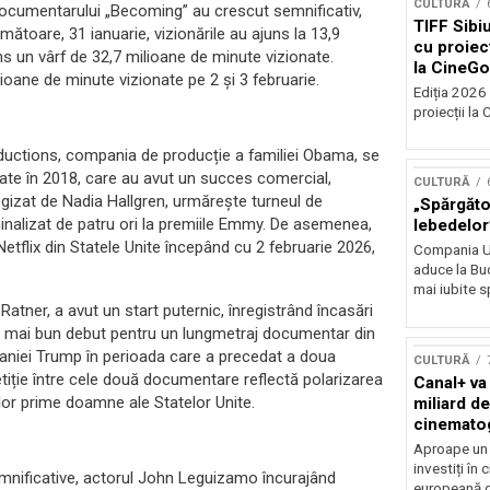
CULTURĂ
le documentarului „Becoming” au crescut semnificativ,
TIFF Sibi
ătoare, 31 ianuarie, vizionările au ajuns la 13,9
cu proiecț
ns un vârf de 32,7 milioane de minute vizionate.
la CineGo
ioane de minute vizionate pe 2 și 3 februarie.
Ediția 2026 
proiecții la 
uctions, compania de producție a familiei Obama, se
ate în 2018, care au avut un succes comercial,
CULTURĂ
gizat de Nadia Hallgren, urmărește turneul de
„Spărgător
nalizat de patru ori la premiile Emmy. De asemenea,
lebedelor”
Netflix din Statele Unite începând cu 2 februarie 2026,
Compania Uk
aduce la Buc
mai iubite s
Ratner, a avut un start puternic, înregistrând încasări
el mai bun debut pentru un lungmetraj documentar din
elaniei Trump în perioada care a precedat a doua
CULTURĂ
tiție între cele două documentare reflectă polarizarea
Canal+ va
telor prime doamne ale Statelor Unite.
miliard de
cinemato
până în 2
Aproape un m
investiți în
 semnificative, actorul John Leguizamo încurajând
europeană d