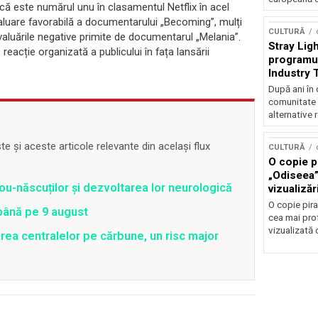
ă este numărul unu în clasamentul Netflix în acel
valuare favorabilă a documentarului „Becoming”, mulți
CULTURĂ
aluările negative primite de documentarul „Melania”.
Stray Ligh
reacție organizată a publicului în fața lansării
programul
Industry 
audiție și
După ani în 
participar
comunitate 
alternative 
 și aceste articole relevante din același flux
CULTURĂ
O copie pi
„Odiseea”
ou-născuților și dezvoltarea lor neurologică
vizualizăr
O copie pira
 până pe 9 august
cea mai prof
vizualizată 
rea centralelor pe cărbune, un risc major