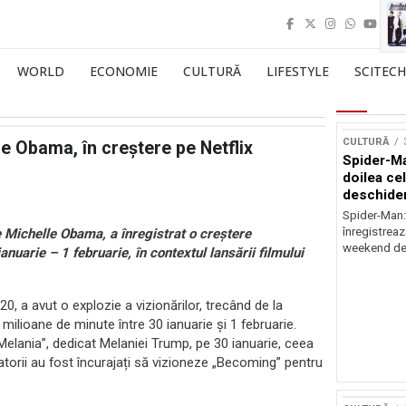
WORLD
ECONOMIE
CULTURĂ
LIFESTYLE
SCITECH
CULTURĂ
 Obama, în creștere pe Netflix
Spider-Ma
doilea ce
deschider
Spider-Man
înregistreaz
Michelle Obama, a înregistrat o creștere
weekend de 
anuarie – 1 februarie, în contextul lansării filmului
, a avut o explozie a vizionărilor, trecând de la
 milioane de minute între 30 ianuarie și 1 februarie.
elania”, dedicat Melaniei Trump, pe 30 ianuarie, ceea
zatorii au fost încurajați să vizioneze „Becoming” pentru