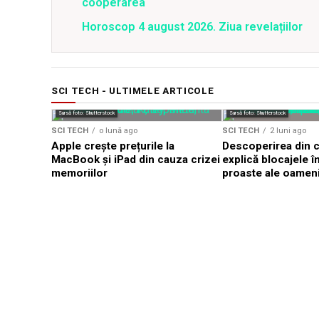
cooperarea
Horoscop 4 august 2026. Ziua revelațiilor
SCI TECH - ULTIMELE ARTICOLE
Sursă foto: Shutterstock
Sursă foto: Shutterstock
SCI TECH
o lună ago
SCI TECH
2 luni ago
Apple crește prețurile la
Descoperirea din c
MacBook și iPad din cauza crizei
explică blocajele î
memoriilor
proaste ale oameni