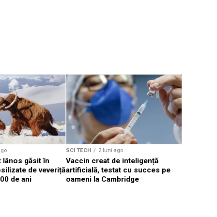
ago
SCI TECH
2 luni ago
SCI TECH
lânos găsit în
Vaccin creat de inteligență
Google pr
ilizate de veveriță
artificială, testat cu succes pe
de milioan
00 de ani
oameni la Cambridge
combatere