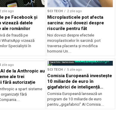
2 zile ago
SCI TECH
2 zile ago
de pe Facebook și
Microplasticele pot afecta
vizează datele
sarcina: noi dovezi despre
 ale românilor
riscurile pentru făt
ivă de fraudă pe
Noi dovezi despre efectele
i WhatsApp vizează
microplasticelor în sarcină: pot
ilor Specialiștii în
traversa placenta și modifica
.
hormonii Un...
Sursă foto: Shutterstock
4 zile ago
SCI TECH
5 zile ago
AI de la Anthropic au
Comisia Europeană investește
eme ale trei
10 miliarde de euro în
i fără autorizație
gigafabrici de inteligență
Anthropic a spart sisteme
artificială
Comisia Europeană lansează un
 organizații fără
program de 10 miliarde de euro
 Compania...
pentru „gigafabrici” AI Comisia...