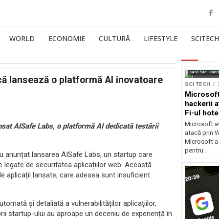
WORLD
ECONOMIE
CULTURĂ
LIFESTYLE
SCITECH
Sursă foto: Shutte
ică lansează o platformă AI inovatoare
SCI TECH
Microsoft
hackerii a
Fi-ul hote
Microsoft av
nsat AISafe Labs, o platformă AI dedicată testării
atacă prin Wi
Microsoft a
pentru...
 au anunțat lansarea AISafe Labs, un startup care
le legate de securitatea aplicațiilor web. Această
e aplicații lansate, care adesea sunt insuficient
mată și detaliată a vulnerabilităților aplicațiilor,
rii startup-ului au aproape un deceniu de experiență în