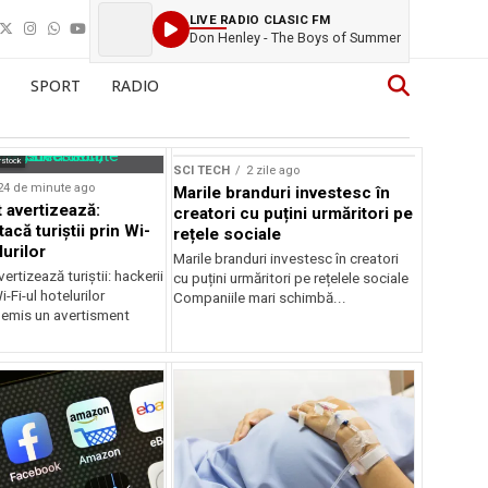
LIVE RADIO CLASIC FM
Don Henley - The Boys of Summer
SPORT
RADIO
Sursă foto: Shutterstock
rstock
SCI TECH
2 zile ago
24 de minute ago
Marile branduri investesc în
 avertizează:
creatori cu puțini urmăritori pe
tacă turiștii prin Wi-
rețele sociale
lurilor
Marile branduri investesc în creatori
ertizează turiștii: hackerii
cu puțini urmăritori pe rețelele sociale
-Fi-ul hotelurilor
Companiile mari schimbă...
 emis un avertisment