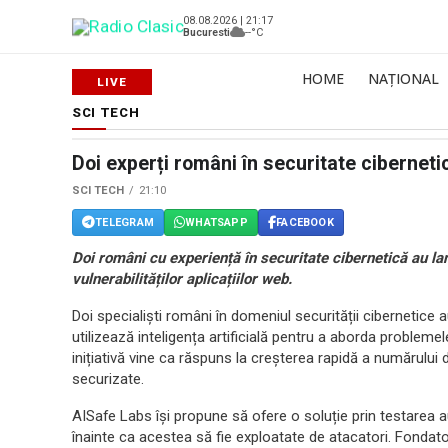
08.08.2026 | 21:17
Bucuresti
--°C
HOME
NAȚIONAL
SCI TECH
Doi experți români în securitate cibernet
SCI TECH
21:10
TELEGRAM
WHATSAPP
FACEBOOK
Doi români cu experiență în securitate cibernetică au la
vulnerabilităților aplicațiilor web.
Doi specialiști români în domeniul securității cibernetice
utilizează inteligența artificială pentru a aborda probleme
inițiativă vine ca răspuns la creșterea rapidă a numărului d
securizate.
AISafe Labs își propune să ofere o soluție prin testarea auto
înainte ca acestea să fie exploatate de atacatori. Fondato