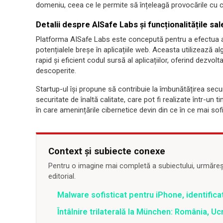
domeniu, ceea ce le permite să înțeleagă provocările cu c
Detalii despre AISafe Labs și funcționalitățile sal
Platforma AISafe Labs este concepută pentru a efectua an
potențialele breșe în aplicațiile web. Aceasta utilizează alg
rapid și eficient codul sursă al aplicațiilor, oferind dezvolt
descoperite.
Startup-ul își propune să contribuie la îmbunătățirea securi
securitate de înaltă calitate, care pot fi realizate într-un
în care amenințările cibernetice devin din ce în ce mai sofi
Context și subiecte conexe
Pentru o imagine mai completă a subiectului, urmărește
editorial.
Malware sofisticat pentru iPhone, identificat
Întâlnire trilaterală la München: România, U