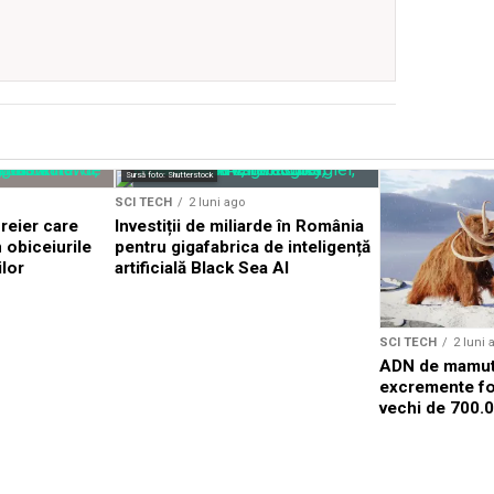
Sursă foto: Shutterstock
SCI TECH
2 luni ago
reier care
Investiții de miliarde în România
n obiceiurile
pentru gigafabrica de inteligență
lor
artificială Black Sea AI
SCI TECH
2 luni 
ADN de mamut 
excremente fos
vechi de 700.0