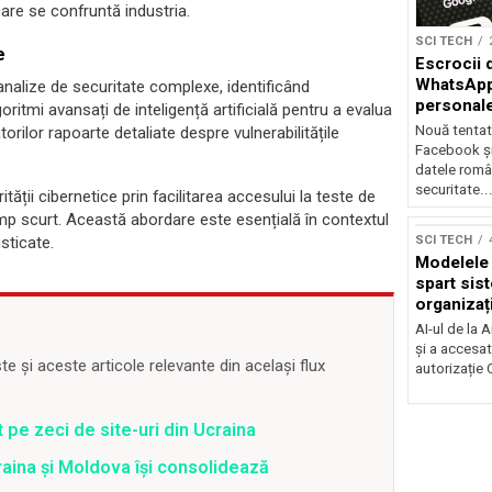
are se confruntă industria.
SCI TECH
e
Escrocii 
WhatsApp 
alize de securitate complexe, identificând
personale
oritmi avansați de inteligență artificială pentru a evalua
Nouă tentat
atorilor rapoarte detaliate despre vulnerabilitățile
Facebook ș
datele român
securitate..
tății cibernetice prin facilitarea accesului la teste de
 timp scurt. Această abordare este esențială în contextul
SCI TECH
sticate.
Modelele 
spart sist
organizați
AI-ul de la 
și a accesat
 și aceste articole relevante din același flux
autorizație
 pe zeci de site-uri din Ucraina
craina și Moldova își consolidează