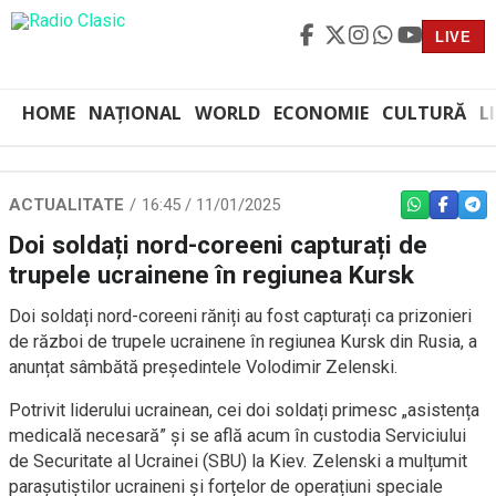
LIVE
HOME
NAȚIONAL
WORLD
ECONOMIE
CULTURĂ
L
ACTUALITATE
16:45 / 11/01/2025
WHATSAPP
FACEBO
TEL
Doi soldați nord-coreeni capturați de
trupele ucrainene în regiunea Kursk
Doi soldați nord-coreeni răniți au fost capturați ca prizonieri
de război de trupele ucrainene în regiunea Kursk din Rusia, a
anunțat sâmbătă președintele Volodimir Zelenski.
Potrivit liderului ucrainean, cei doi soldați primesc „asistența
medicală necesară” și se află acum în custodia Serviciului
de Securitate al Ucrainei (SBU) la Kiev. Zelenski a mulțumit
parașutiștilor ucraineni și forțelor de operațiuni speciale