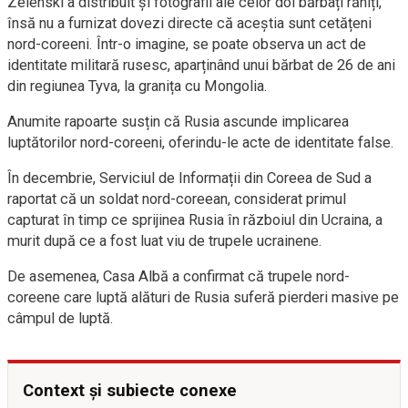
Zelenski a distribuit și fotografii ale celor doi bărbați răniți,
însă nu a furnizat dovezi directe că aceștia sunt cetățeni
nord-coreeni. Într-o imagine, se poate observa un act de
identitate militară rusesc, aparținând unui bărbat de 26 de ani
din regiunea Tyva, la granița cu Mongolia.
Anumite rapoarte susțin că Rusia ascunde implicarea
luptătorilor nord-coreeni, oferindu-le acte de identitate false.
În decembrie, Serviciul de Informații din Coreea de Sud a
raportat că un soldat nord-coreean, considerat primul
capturat în timp ce sprijinea Rusia în războiul din Ucraina, a
murit după ce a fost luat viu de trupele ucrainene.
De asemenea, Casa Albă a confirmat că trupele nord-
coreene care luptă alături de Rusia suferă pierderi masive pe
câmpul de luptă.
Context și subiecte conexe