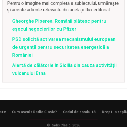
Pentru o imagine mai completă a subiectului, urmărește
și aceste articole relevante din același flux editorial.
Gheorghe Piperea: Românii plătesc pentru
eșecul negocierilor cu Pfizer
PSD solicită activarea mecanismului european
de urgență pentru securitatea energetică a
României
Alertă de călătorie în Sicilia din cauza activității
vulcanului Etna
tate
Cum ascult Radio Clasic?
Codul de conduită
Drept la repli
© Radio Clasic, 2026