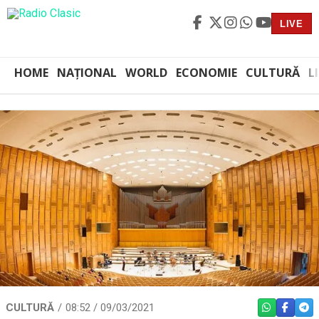
LIVE
HOME
NAȚIONAL
WORLD
ECONOMIE
CULTURĂ
L
CULTURĂ
08:52 / 09/03/2021
WHATSAPP
FACEBO
TEL