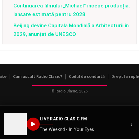
Continuarea filmului „Michael” începe producția,
lansare estimată pentru 2028
Beijing devine Capitala Mondială a Arhitecturii în
2029, anunțat de UNESCO
tate
Cum ascult Radio Clasic?
Codul de conduită
Drept la repli
© Radio Clasic, 2026
LIVE RADIO CLASIC FM
↓
The Weeknd - In Your Eyes