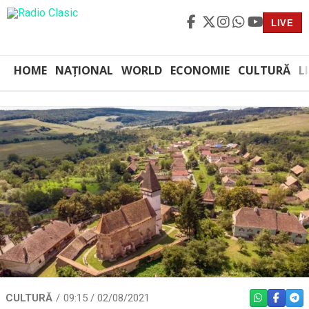
LIVE
HOME
NAȚIONAL
WORLD
ECONOMIE
CULTURĂ
L
CULTURĂ
09:15 / 02/08/2021
WHATSAPP
FACEBO
TEL