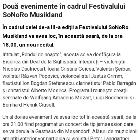
Două evenimente în cadrul Festivalului
SoNoRo Musikland
În cadrul celei de-a III-a ediții a Festivalului SoNoRo
Musikland va avea loc, în această seară, de la ora
18.00, un nou recital.
Intitulat „Rondul de noapte”, acesta se va desfăşura la
Biserica din Deal de la Sighișoara. Interpreţi – violoniştii
Nicolas Dautricourt, Ioana Cristina Goicea, Valentin Şerban,
violistul Răzvan Popovici, violoncelistul Justus Grimm,
flautistul Ion Bogdan Stefanescu, clarinetistul Pablo Barragán
și chitaristul Alberto Mesirca. Programul reuneşte creaţii
semnate de Wolfgang Amadeus Mozart, Luigi Boccherini şi
Bernhard Henrik Crusell.
Un al doilea eveniment va avea loc tot în această seară, de la
ora 21.00 fiind programat un concert de tip jamsession care
se va derula la Gasthaus din Meșendorf. Alături de muzicienii
amintiţi anterior vor participa şi violistul Peter Langgartner,