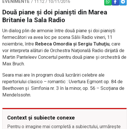
EVENIMENTE
11:12 / 10/11/2016
WHATSAPP
FACEBO
TEL
Două piane şi doi pianişti din Marea
Britanie la Sala Radio
Un dialog plin de armonie între două piane şi doi pianişti
fermecători va avea loc pe scena Sălii Radio vineri, 11
noiembrie, între
Rebeca Omordia şi Sergiu Tuhuţiu
, care
vor interpreta alături de Orchestra Naţională Radio dirijată de
Martin Panteleev Concertul pentru două piane și orchestră de
Max Bruch.
Seara mai are în program două lucrăriri celebre ale
repertoriului clasico – romantic : Uvertura Egmont op. 84 de
Beethoven şi Simfonia nr. 3 în la minor, op. 56 – Scoțiana de
Mendelssohn.
Context și subiecte conexe
Pentru o imagine mai completă a subiectului, urmărește