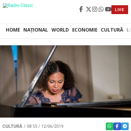
LIVE
HOME
NAȚIONAL
WORLD
ECONOMIE
CULTURĂ
L
CULTURĂ
08:55 / 12/06/2019
WHATSAPP
FACEBO
TEL