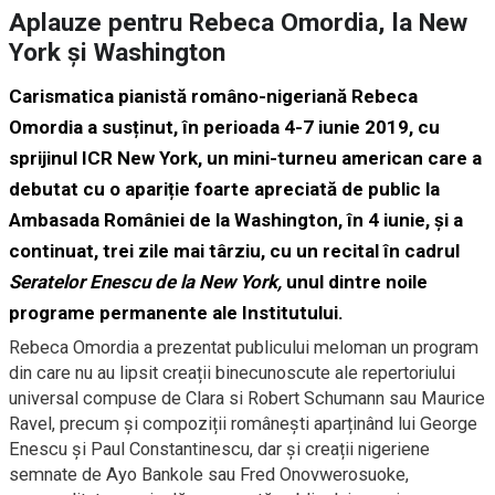
Aplauze pentru Rebeca Omordia, la New
York și Washington
Carismatica pianistă româno-nigeriană Rebeca
Omordia a susținut, în perioada 4-7 iunie 2019, cu
sprijinul ICR New York, un mini-turneu american care a
debutat cu o apariție foarte apreciată de public la
Ambasada României de la Washington, în 4 iunie, și a
continuat, trei zile mai târziu, cu un recital în cadrul
Seratelor Enescu de la New York,
unul dintre noile
programe permanente ale Institutului.
Rebeca Omordia a prezentat publicului meloman un program
din care nu au lipsit creații binecunoscute ale repertoriului
universal compuse de Clara si Robert Schumann sau Maurice
Ravel, precum și compoziții românești aparținând lui George
Enescu și Paul Constantinescu, dar și creații nigeriene
semnate de Ayo Bankole sau Fred Onovwerosuoke,