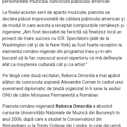
personalitate muzicală cunoscută publicului american.
La finalul acestei serii de apariții muzicale, pianista se
declara plăcut impresionată de căldura publicului american și
de modul în care acesta a receptat compozițiile românești și
nigeriene: „Am fost deosebit de fericită să finalizez încă un
proiect de mare succes cu ICR. Spectatorii (atât de la
Washington cât și de la New York) au fost foarte receptivi la
elementul româno-nigerian din programul meu și m-am
bucurat să le fac cunoscut acest repertoriu ce mă definește
atât ca moștenire culturală cât și ca artist.”
Pe lângă cele două recitaluri, Rebeca Omordia a mai apărut
alături de cunoscuta soprană Alexandra Coman în cadrul unui
eveniment diplomatic de ținută organizat în 6 iunie la sediul
ONU de către Misiunea Permanentă a României.
Pianista româno-nigeriană
Rebeca Omordia
a absolvit
cursurile Universității Naționale de Muzică din București în
anul 2006, după care a studiat la Conservatorul din
Birmingham și la Trinity College din Londra, în cele din urmă