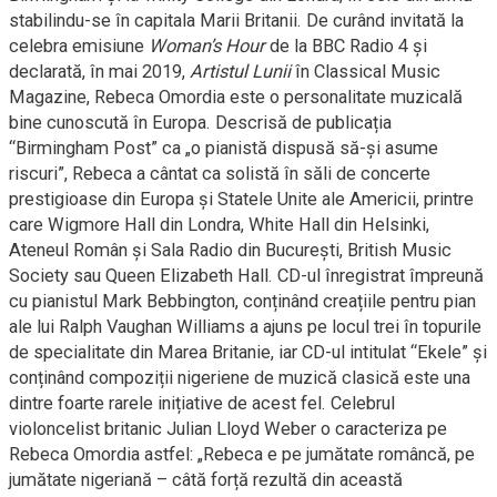
stabilindu-se în capitala Marii Britanii. De curând invitată la
celebra emisiune
Woman’s Hour
de la BBC Radio 4 și
declarată, în mai 2019,
Artistul Lunii
în Classical Music
Magazine, Rebeca Omordia este o personalitate muzicală
bine cunoscută în Europa. Descrisă de publicația
“Birmingham Post” ca „o pianistă dispusă să-și asume
riscuri”, Rebeca a cântat ca solistă în săli de concerte
prestigioase din Europa și Statele Unite ale Americii, printre
care Wigmore Hall din Londra, White Hall din Helsinki,
Ateneul Român și Sala Radio din București, British Music
Society sau Queen Elizabeth Hall. CD-ul înregistrat împreună
cu pianistul Mark Bebbington, conținând creațiile pentru pian
ale lui Ralph Vaughan Williams a ajuns pe locul trei în topurile
de specialitate din Marea Britanie, iar CD-ul intitulat “Ekele” și
conținând compoziții nigeriene de muzică clasică este una
dintre foarte rarele inițiative de acest fel. Celebrul
violoncelist britanic Julian Lloyd Weber o caracteriza pe
Rebeca Omordia astfel: „Rebeca e pe jumătate româncă, pe
jumătate nigeriană – câtă forță rezultă din această