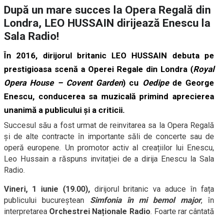
După un mare succes la Opera Regală din
Londra, LEO HUSSAIN dirijează Enescu la
Sala Radio!
În 2016, dirijorul britanic
LEO HUSSAIN
debuta pe
prestigioasa scenă a Operei Regale din Londra (
Royal
Opera House – Covent Garden
) cu
Oedipe
de George
Enescu, conducerea sa muzicală primind aprecierea
unanimă a publicului și a criticii.
Succesul său a fost urmat de reinvitarea sa la Opera Regală
și de alte contracte în importante săli de concerte sau de
operă europene. Un promotor activ al creațiilor lui Enescu,
Leo Hussain a răspuns invitației de a dirija Enescu la Sala
Radio.
Vineri, 1 iunie (19.00),
dirijorul britanic va aduce în fața
publicului bucureștean
Simfonia în mi bemol major
, în
interpretarea
Orchestrei Naționale Radio
. Foarte rar cântată