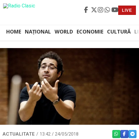
LIVE
HOME
NAȚIONAL
WORLD
ECONOMIE
CULTURĂ
L
ACTUALITATE
13:42 / 24/05/2018
WHATSAPP
FACEBO
TEL