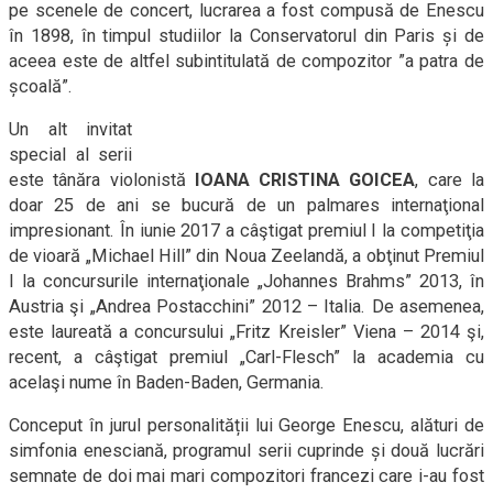
pe scenele de concert, lucrarea a fost compusă de Enescu
în 1898, în timpul studiilor la Conservatorul din Paris și de
aceea este de altfel subintitulată de compozitor ”a patra de
școală”.
Un alt invitat
special al serii
este tânăra violonistă
IOANA CRISTINA GOICEA
, care la
doar 25 de ani se bucură de
un palmares internaţional
impresionant. În iunie 2017 a câştigat premiul I la competiţia
de vioară „Michael Hill” din Noua Zeelandă, a obţinut Premiul
I la concursurile internaţionale „Johannes Brahms” 2013, în
Austria şi „Andrea Postacchini” 2012 – Italia. De asemenea,
este laureată a concursului „Fritz Kreisler” Viena – 2014 şi,
recent, a câştigat premiul „Carl-Flesch” la academia cu
acelaşi nume în Baden-Baden, Germania.
Conceput în jurul personalității lui George Enescu, alături de
simfonia enesciană, programul serii cuprinde și două lucrări
semnate de doi mai mari compozitori francezi care i-au fost