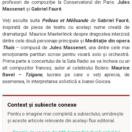
profesori de compoziție la Conservatorul din Paris:
Jules
Massenet
şi
Gabriel Fauré
.
Veți asculta suita
Pelleas et Mélisande
de
Gabriel Fauré
,
inspirată de piesa de teatru cu același nume creată de
dramaturgul Maurice Maeterlinck despre dragostea interzisă
dintre cele două personaje principale și
Meditaţie din opera
Thaïs
– compusă de
Jules Massenet
, una dintre cele mai
emoționante partituri scrise pentru vioară solo și orchestră.
Prima parte a concertului de la Sala Radio se va încheia cu un
alt compozitor francez, autor al celebrului Bolero:
Maurice
Ravel –
Tzigane
,
lucrare pe care o veți aprecia, de
asemenea, în interpretarea solistică a Ioanei Goicea
.
Context și subiecte conexe
Pentru o imagine mai completă a subiectului, urmărește
și aceste articole relevante din același flux editorial.