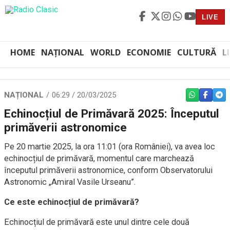
LIVE
HOME
NAȚIONAL
WORLD
ECONOMIE
CULTURĂ
L
NAȚIONAL
06:29 / 20/03/2025
WHATSAPP
FACEBO
TEL
Echinocțiul de Primăvară 2025: Începutul
primăverii astronomice
Pe 20 martie 2025, la ora 11:01 (ora României), va avea loc
echinocțiul de primăvară, momentul care marchează
începutul primăverii astronomice, conform Observatorului
Astronomic „Amiral Vasile Urseanu”.
Ce este echinocțiul de primăvară?
Echinocțiul de primăvară este unul dintre cele două