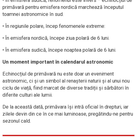
• În emisfera sudică, fenomenul este invers – echinocțiul de
primăvară pentru emisfera nordică marchează începutul
toamnei astronomice în sud.
• În regiunile polare, încep fenomenele extreme:
• În emisfera nordică, începe ziua polară de 6 luni.
• În emisfera sudică, începe noaptea polară de 6 luni.
Un moment important în calendarul astronomic
Echinocțiul de primăvară nu este doar un eveniment
astronomic, ci și un simbol al renașterii naturii și al unui nou
ciclu de viață, fiind marcat de diverse tradiții și sărbători în
diferite culturi ale lumii.
De la această dată, primăvara își intră oficial în drepturi, iar
zilele devin din ce în ce mai luminoase, pregătindu-ne pentru
sezonul cald.