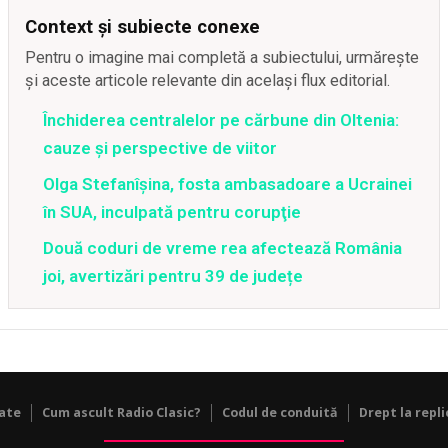
Context și subiecte conexe
Pentru o imagine mai completă a subiectului, urmărește
și aceste articole relevante din același flux editorial.
Închiderea centralelor pe cărbune din Oltenia:
cauze și perspective de viitor
Olga Stefanîşina, fosta ambasadoare a Ucrainei
în SUA, inculpată pentru corupţie
Două coduri de vreme rea afectează România
joi, avertizări pentru 39 de județe
tate
Cum ascult Radio Clasic?
Codul de conduită
Drept la repli