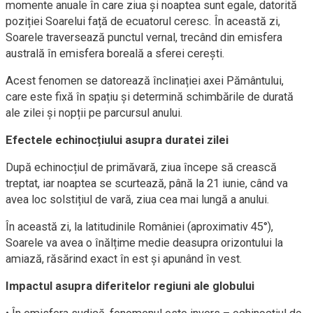
momente anuale în care ziua și noaptea sunt egale, datorită
poziției Soarelui față de ecuatorul ceresc. În această zi,
Soarele traversează punctul vernal, trecând din emisfera
australă în emisfera boreală a sferei cerești.
Acest fenomen se datorează înclinației axei Pământului,
care este fixă în spațiu și determină schimbările de durată
ale zilei și nopții pe parcursul anului.
Efectele echinocțiului asupra duratei zilei
După echinocțiul de primăvară, ziua începe să crească
treptat, iar noaptea se scurtează, până la 21 iunie, când va
avea loc solstițiul de vară, ziua cea mai lungă a anului.
În această zi, la latitudinile României (aproximativ 45°),
Soarele va avea o înălțime medie deasupra orizontului la
amiază, răsărind exact în est și apunând în vest.
Impactul asupra diferitelor regiuni ale globului