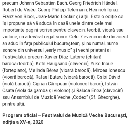
precum Johann Sebastian Bach, Georg Friedrich Händel,
Robert de Visée, Georg Philipp Telemann, Heinrich Ignaz
Franz von Biber, Jean-Marie Leclair și alții. Este o ediție ce
își propune să vă aducă în casă unele dintre cele mai
importante pagini scrise pentru clavecin, teorbă, vioară sau
violone, un adevărat regal sonor. Cele 7 evenimente din acest
an aduc în fața publicului bucureștean, și nu numai, nume
sonore din universul „early music” și vechi prieteni ai
Festivalului, precum Xavier Díaz-Latorre (chitară
barocă/teorbă), Ketil Haugsand (clavecin), Yuko Inoue
(fortepiano), Melinda Béres (vioară barocă), Mircea Ionescu
(vioară barocă), Rafael Butaru (vioară barocă), Csibi Dávid
(violă barocă), Ciprian Câmpean (violoncel baroc), István
Csata (viola da gamba și violone) și Raluca Enea (clavecin)
sau Ansamblul de Muzică Veche „Codex” (Sf. Gheorghe),
printre alții.
Program oficial – Festivalul de Muzică Veche București,
ediția a XV-a, 2020