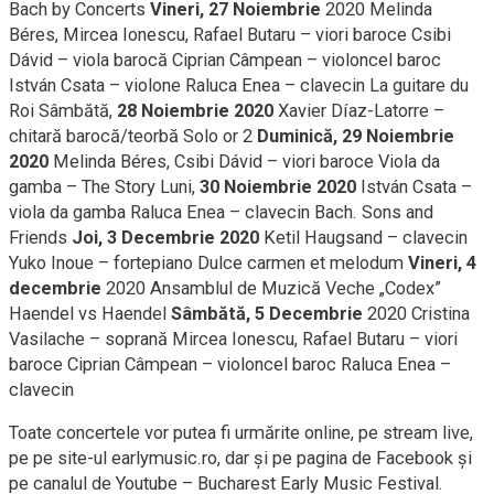
Bach by Concerts
Vineri, 27 Noiembrie
2020 Melinda
Béres, Mircea Ionescu, Rafael Butaru – viori baroce Csibi
Dávid – viola barocă Ciprian Câmpean – violoncel baroc
István Csata – violone Raluca Enea – clavecin La guitare du
Roi Sâmbătă,
28 Noiembrie 2020
Xavier Díaz-Latorre –
chitară barocă/teorbă Solo or 2
Duminică, 29 Noiembrie
2020
Melinda Béres, Csibi Dávid – viori baroce Viola da
gamba – The Story Luni,
30 Noiembrie 2020
István Csata –
viola da gamba Raluca Enea – clavecin Bach. Sons and
Friends
Joi, 3 Decembrie 2020
Ketil Haugsand – clavecin
Yuko Inoue – fortepiano Dulce carmen et melodum
Vineri, 4
decembrie
2020 Ansamblul de Muzică Veche „Codex”
Haendel vs Haendel
Sâmbătă, 5 Decembrie
2020 Cristina
Vasilache – soprană Mircea Ionescu, Rafael Butaru – viori
baroce Ciprian Câmpean – violoncel baroc Raluca Enea –
clavecin
Toate concertele vor putea fi urmărite online, pe stream live,
pe pe site-ul earlymusic.ro, dar și pe pagina de Facebook și
pe canalul de Youtube – Bucharest Early Music Festival.