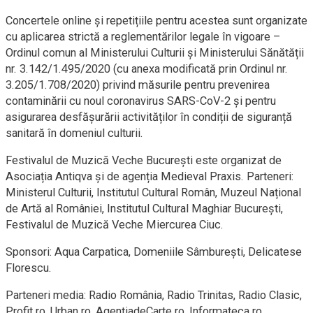
Concertele online și repetițiile pentru acestea sunt organizate
cu aplicarea strictă a reglementărilor legale în vigoare –
Ordinul comun al Ministerului Culturii și Ministerului Sănătății
nr. 3.142/1.495/2020 (cu anexa modificată prin Ordinul nr.
3.205/1.708/2020) privind măsurile pentru prevenirea
contaminării cu noul coronavirus SARS-CoV-2 și pentru
asigurarea desfășurării activităților în condiții de siguranță
sanitară în domeniul culturii.
Festivalul de Muzică Veche București este organizat de
Asociația Antiqva și de agenția Medieval Praxis. Parteneri:
Ministerul Culturii, Institutul Cultural Român, Muzeul Național
de Artă al României, Institutul Cultural Maghiar București,
Festivalul de Muzică Veche Miercurea Ciuc.
Sponsori: Aqua Carpatica, Domeniile Sâmburești, Delicatese
Florescu.
Parteneri media: Radio România, Radio Trinitas, Radio Clasic,
Profit.ro, Urban.ro, AgențiadeCarte.ro, Informateca.ro