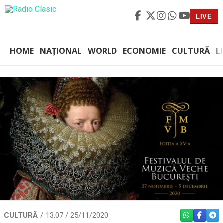
LIVE
HOME
NAȚIONAL
WORLD
ECONOMIE
CULTURĂ
L
CULTURĂ
13:07 / 25/11/2020
WHATSAPP
FACEBO
TEL