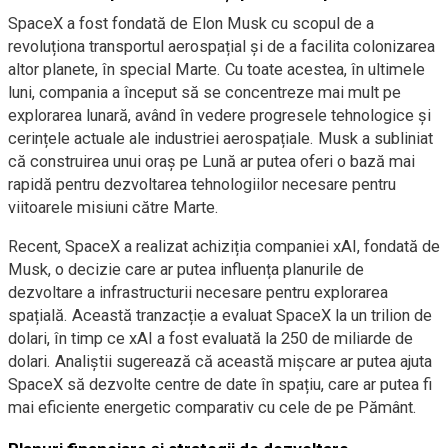
SpaceX a fost fondată de Elon Musk cu scopul de a
revoluționa transportul aerospațial și de a facilita colonizarea
altor planete, în special Marte. Cu toate acestea, în ultimele
luni, compania a început să se concentreze mai mult pe
explorarea lunară, având în vedere progresele tehnologice și
cerințele actuale ale industriei aerospațiale. Musk a subliniat
că construirea unui oraș pe Lună ar putea oferi o bază mai
rapidă pentru dezvoltarea tehnologiilor necesare pentru
viitoarele misiuni către Marte.
Recent, SpaceX a realizat achiziția companiei xAI, fondată de
Musk, o decizie care ar putea influența planurile de
dezvoltare a infrastructurii necesare pentru explorarea
spațială. Această tranzacție a evaluat SpaceX la un trilion de
dolari, în timp ce xAI a fost evaluată la 250 de miliarde de
dolari. Analiștii sugerează că această mișcare ar putea ajuta
SpaceX să dezvolte centre de date în spațiu, care ar putea fi
mai eficiente energetic comparativ cu cele de pe Pământ.