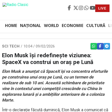
LIVE
HOME
NAȚIONAL
WORLD
ECONOMIE
CULTURĂ
L
SCI TECH
10:04 / 09/02/2026
WHATSAPP
FACEBO
TEL
Elon Musk își redefinește viziunea:
SpaceX va construi un oraș pe Lună
Elon Musk a anunțat că SpaceX își va concentra eforturile
pe construirea unui oraș pe Lună, cu un termen de
realizare de sub 10 ani. Această schimbare de prioritate
vine în contextul unei competiții crescânde cu China în
explorarea lunară și a ambițiilor anterioare de a coloniza
Marte.
Într-o declarație făcută duminică, Elon Musk a comunicat că