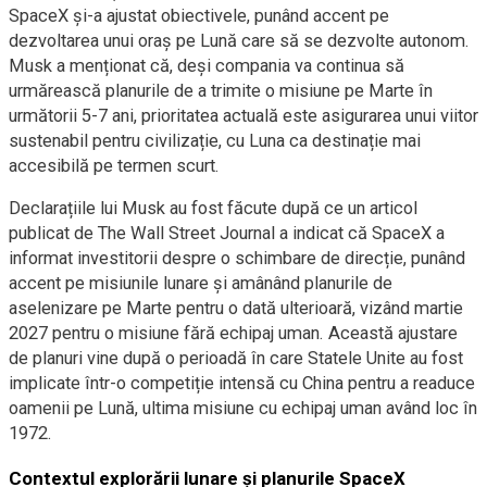
SpaceX și-a ajustat obiectivele, punând accent pe
dezvoltarea unui oraș pe Lună care să se dezvolte autonom.
Musk a menționat că, deși compania va continua să
urmărească planurile de a trimite o misiune pe Marte în
următorii 5-7 ani, prioritatea actuală este asigurarea unui viitor
sustenabil pentru civilizație, cu Luna ca destinație mai
accesibilă pe termen scurt.
Declarațiile lui Musk au fost făcute după ce un articol
publicat de The Wall Street Journal a indicat că SpaceX a
informat investitorii despre o schimbare de direcție, punând
accent pe misiunile lunare și amânând planurile de
aselenizare pe Marte pentru o dată ulterioară, vizând martie
2027 pentru o misiune fără echipaj uman. Această ajustare
de planuri vine după o perioadă în care Statele Unite au fost
implicate într-o competiție intensă cu China pentru a readuce
oamenii pe Lună, ultima misiune cu echipaj uman având loc în
1972.
Contextul explorării lunare și planurile SpaceX