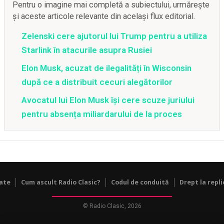
Pentru o imagine mai completă a subiectului, urmărește
și aceste articole relevante din același flux editorial.
Zelenski cere ajutorul lui Trump pentru a utiliza
Starlink în atacurile asupra Rusiei
Elon Musk, acuzat de ilegalități în Wisconsin
după ce a distribuit cecuri alegătorilor
Avocatul lui Elon Musk își cere scuze juriului
pentru absența miliardarului de la proces
tate
Cum ascult Radio Clasic?
Codul de conduită
Drept la repli
© Radio Clasic, 2026