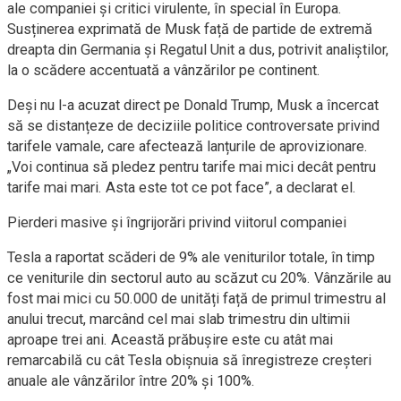
ale companiei și critici virulente, în special în Europa.
Susținerea exprimată de Musk față de partide de extremă
dreapta din Germania și Regatul Unit a dus, potrivit analiștilor,
la o scădere accentuată a vânzărilor pe continent.
Deși nu l-a acuzat direct pe Donald Trump, Musk a încercat
să se distanțeze de deciziile politice controversate privind
tarifele vamale, care afectează lanțurile de aprovizionare.
„Voi continua să pledez pentru tarife mai mici decât pentru
tarife mai mari. Asta este tot ce pot face”, a declarat el.
Pierderi masive și îngrijorări privind viitorul companiei
Tesla a raportat scăderi de 9% ale veniturilor totale, în timp
ce veniturile din sectorul auto au scăzut cu 20%. Vânzările au
fost mai mici cu 50.000 de unități față de primul trimestru al
anului trecut, marcând cel mai slab trimestru din ultimii
aproape trei ani. Această prăbușire este cu atât mai
remarcabilă cu cât Tesla obișnuia să înregistreze creșteri
anuale ale vânzărilor între 20% și 100%.