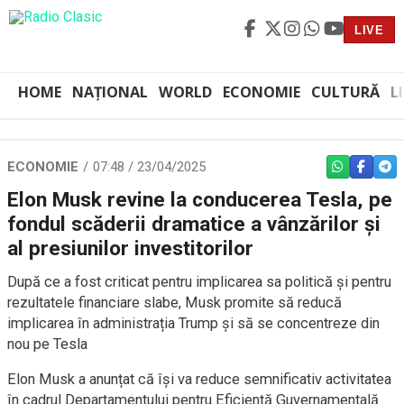
LIVE
HOME
NAȚIONAL
WORLD
ECONOMIE
CULTURĂ
L
ECONOMIE
07:48 / 23/04/2025
WHATSAPP
FACEBO
TEL
Elon Musk revine la conducerea Tesla, pe
fondul scăderii dramatice a vânzărilor și
al presiunilor investitorilor
După ce a fost criticat pentru implicarea sa politică și pentru
rezultatele financiare slabe, Musk promite să reducă
implicarea în administrația Trump și să se concentreze din
nou pe Tesla
Elon Musk a anunțat că își va reduce semnificativ activitatea
în cadrul Departamentului pentru Eficiență Guvernamentală