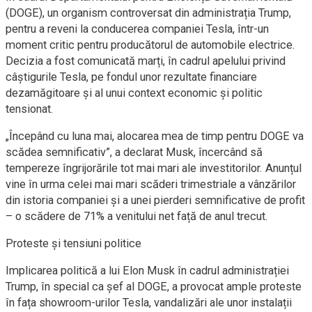
(DOGE), un organism controversat din administrația Trump,
pentru a reveni la conducerea companiei Tesla, într-un
moment critic pentru producătorul de automobile electrice.
Decizia a fost comunicată marți, în cadrul apelului privind
câștigurile Tesla, pe fondul unor rezultate financiare
dezamăgitoare și al unui context economic și politic
tensionat.
„Începând cu luna mai, alocarea mea de timp pentru DOGE va
scădea semnificativ”, a declarat Musk, încercând să
tempereze îngrijorările tot mai mari ale investitorilor. Anunțul
vine în urma celei mai mari scăderi trimestriale a vânzărilor
din istoria companiei și a unei pierderi semnificative de profit
– o scădere de 71% a venitului net față de anul trecut.
Proteste și tensiuni politice
Implicarea politică a lui Elon Musk în cadrul administrației
Trump, în special ca șef al DOGE, a provocat ample proteste
în fața showroom-urilor Tesla, vandalizări ale unor instalații