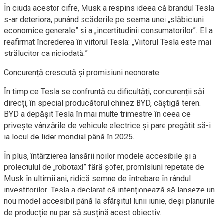
În ciuda acestor cifre, Musk a respins ideea că brandul Tesla
s-ar deteriora, punând scăderile pe seama unei „slăbiciuni
economice generale” și a „incertitudinii consumatorilor”. El a
reafirmat încrederea în viitorul Tesla: „Viitorul Tesla este mai
strălucitor ca niciodată.”
Concurență crescută și promisiuni neonorate
În timp ce Tesla se confruntă cu dificultăți, concurenții săi
direcți, în special producătorul chinez BYD, câștigă teren.
BYD a depășit Tesla în mai multe trimestre în ceea ce
privește vânzările de vehicule electrice și pare pregătit să-i
ia locul de lider mondial până în 2025.
În plus, întârzierea lansării noilor modele accesibile și a
proiectului de „robotaxi” fără șofer, promisiuni repetate de
Musk în ultimii ani, ridică semne de întrebare în rândul
investitorilor. Tesla a declarat că intenționează să lanseze un
nou model accesibil până la sfârșitul lunii iunie, deși planurile
de producție nu par să susțină acest obiectiv.