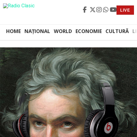
LIVE
HOME
NAȚIONAL
WORLD
ECONOMIE
CULTURĂ
L