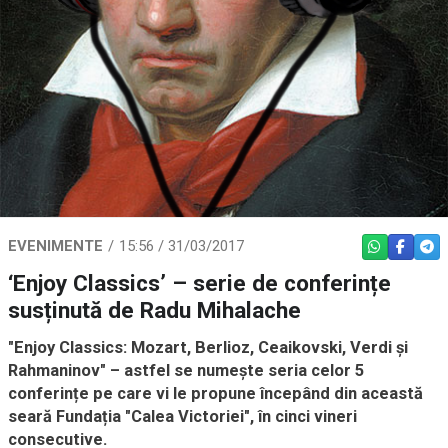
EVENIMENTE
15:56 / 31/03/2017
WHATSAPP
FACEBO
TEL
‘Enjoy Classics’ – serie de conferințe
susținută de Radu Mihalache
"Enjoy Classics: Mozart, Berlioz, Ceaikovski, Verdi și
Rahmaninov" – astfel se numește seria celor 5
conferințe pe care vi le propune începând din această
seară Fundația "Calea Victoriei", în cinci vineri
consecutive.