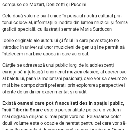
compuse de Mozart, Donizetti și Puccini.
Cele două volume sunt unice în peisajul nostru cultural prin
tonul colocvial, informațiile inedite din lumea muzicii și forma
grafică specială, cu ilustrații semnate Maria Surducan.
Ideile originale ale autorului și felul în care povestește ne
introduc în universul unor muzicieni de geniu și ne permit să
înțelegem mai bine epoca în care au creat.
Cărțile se adresează unui public larg, de la adolescenți
curioși să înțeleagă fenomenul muzicii clasice, al operei sau
al baletului, până la melomani pasionați, care vor să savureze
mai bine compozitorii preferați, prin explorarea perspectivei
oferite de un dirijor experimentat și erudit.
Există oameni care pot fi ascultați des în spațiul public,
însă Tiberiu Soare
este o personalitate pe care o vedem
mai degrabă dirijând și mai puțin vorbind. Relansarea celor
două volume este o ocazie de neratat pentru cei care vor să-
l asculte povestind despre muzică, marea lui iubire – Opera