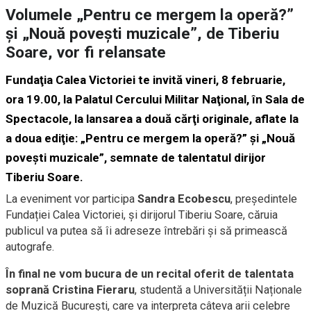
Volumele „Pentru ce mergem la operă?”
şi „Nouă poveşti muzicale”, de Tiberiu
Soare, vor fi relansate
Fundaţia Calea Victoriei te invită vineri, 8 februarie,
ora 19.00, la Palatul Cercului Militar Naţional, în Sala de
Spectacole, la lansarea a două cărţi originale, aflate la
a doua ediţie: „Pentru ce mergem la operă?” şi „Nouă
poveşti muzicale”, semnate de talentatul dirijor
Tiberiu Soare.
La eveniment vor participa
Sandra Ecobescu
, președintele
Fundației Calea Victoriei, și dirijorul Tiberiu Soare, căruia
publicul va putea să îi adreseze întrebări și să primească
autografe.
În final ne vom bucura de un recital oferit de talentata
soprană Cristina Fieraru
, studentă a Universității Naționale
de Muzică București, care va interpreta câteva arii celebre