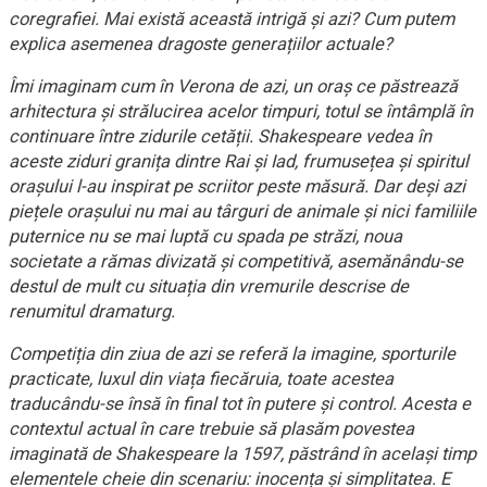
coregrafiei. Mai există această intrigă și azi? Cum putem
explica asemenea dragoste generațiilor actuale?
Îmi imaginam cum în Verona de azi, un oraș ce păstrează
arhitectura și strălucirea acelor timpuri, totul se întâmplă în
continuare între zidurile cetății. Shakespeare vedea în
aceste ziduri granița dintre Rai și Iad, frumusețea și spiritul
orașului l-au inspirat pe scriitor peste măsură. Dar deși azi
piețele orașului nu mai au târguri de animale și nici familiile
puternice nu se mai luptă cu spada pe străzi, noua
societate a rămas divizată și competitivă, asemănându-se
destul de mult cu situația din vremurile descrise de
renumitul dramaturg.
Competiția din ziua de azi se referă la imagine, sporturile
practicate, luxul din viața fiecăruia, toate acestea
traducându-se însă în final tot în putere și control. Acesta e
contextul actual în care trebuie să plasăm povestea
imaginată de Shakespeare la 1597, păstrând în același timp
elementele cheie din scenariu: inocența și simplitatea. E