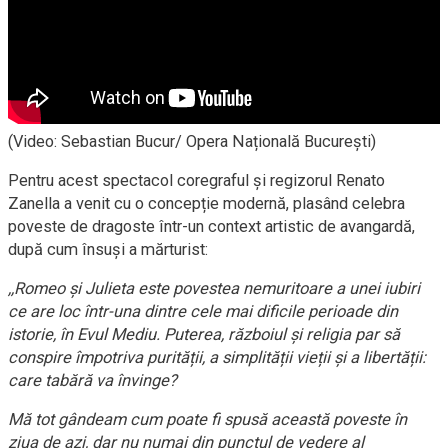
(Video: Sebastian Bucur/ Opera Națională București)
Pentru acest spectacol coregraful și regizorul Renato
Zanella a venit cu o concepție modernă, plasând celebra
poveste de dragoste într-un context artistic de avangardă,
după cum însuși a mărturist:
,,Romeo și Julieta este povestea nemuritoare a unei iubiri
ce are loc într-una dintre cele mai dificile perioade din
istorie, în Evul Mediu. Puterea, războiul și religia par să
conspire împotriva purității, a simplității vieții și a libertății:
care tabără va învinge?
Mă tot gândeam cum poate fi spusă această poveste în
ziua de azi, dar nu numai din punctul de vedere al