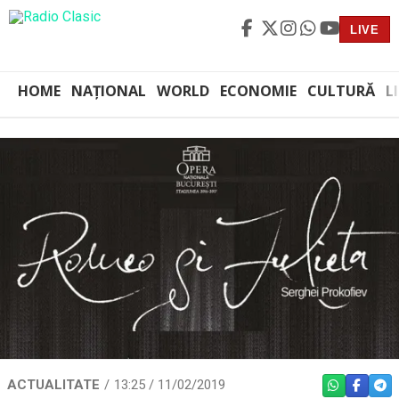
LIVE
HOME
NAȚIONAL
WORLD
ECONOMIE
CULTURĂ
L
ACTUALITATE
13:25 / 11/02/2019
WHATSAPP
FACEBO
TEL