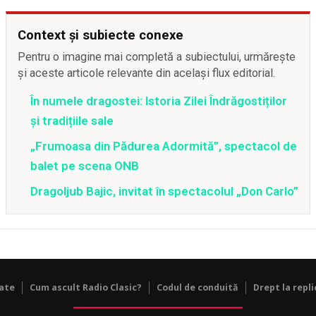
Context și subiecte conexe
Pentru o imagine mai completă a subiectului, urmărește
și aceste articole relevante din același flux editorial.
În numele dragostei: Istoria Zilei Îndrăgostiților
și tradițiile sale
„Frumoasa din Pădurea Adormită”, spectacol de
balet pe scena ONB
Dragoljub Bajic, invitat în spectacolul „Don Carlo”
tate
Cum ascult Radio Clasic?
Codul de conduită
Drept la repli