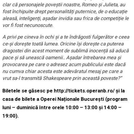
clar că personajele poveștii noastre, Romeo și Julieta, au
fost închipuite drept personalități puternice, de o educație
aleasă, inteligenți, așadar invidia sau frica de competiție le
vor fi fost necunoscute.
A privi pe cineva în ochi și a te îndrăgosti fulgerător e ceea
ce-și dorește toată lumea. Oricine își dorește ca puterea
dragostei din acest moment de sublimă inocență să aducă
pace și să unească oamenii.. Așadar întrebarea mea și
provocarea pe care o adresez acum publicului este dacă
nu cumva chiar acesta este adevăratul mesaj pe care a
vrut sa-l transmită Shakespeare prin această poveste?”
Biletele se găsesc pe http://tickets.operanb.ro/ și la
casa de bilete a Operei Naționale București (program
luni – duminică între orele 10:00 – 13:00 și 14:00 –
19:00).