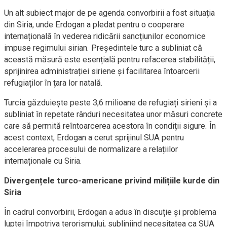
Un alt subiect major de pe agenda convorbirii a fost situația
din Siria, unde Erdogan a pledat pentru o cooperare
internațională în vederea ridicării sancțiunilor economice
impuse regimului sirian. Președintele turc a subliniat că
această măsură este esențială pentru refacerea stabilității,
sprijinirea administrației siriene și facilitarea întoarcerii
refugiaților în țara lor natală.
Turcia găzduiește peste 3,6 milioane de refugiați sirieni și a
subliniat în repetate rânduri necesitatea unor măsuri concrete
care să permită reîntoarcerea acestora în condiții sigure. În
acest context, Erdogan a cerut sprijinul SUA pentru
accelerarea procesului de normalizare a relațiilor
internaționale cu Siria.
Divergențele turco-americane privind milițiile kurde din
Siria
În cadrul convorbirii, Erdogan a adus în discuție și problema
luptei împotriva terorismului, subliniind necesitatea ca SUA