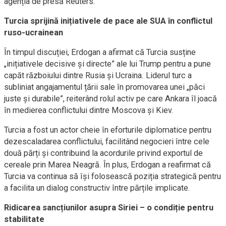
agenția de presă Reuters.
Turcia sprijină inițiativele de pace ale SUA în conflictul
ruso-ucrainean
În timpul discuției, Erdogan a afirmat că Turcia susține
„inițiativele decisive și directe” ale lui Trump pentru a pune
capăt războiului dintre Rusia și Ucraina. Liderul turc a
subliniat angajamentul țării sale în promovarea unei „păci
juste și durabile”, reiterând rolul activ pe care Ankara îl joacă
în medierea conflictului dintre Moscova și Kiev.
Turcia a fost un actor cheie în eforturile diplomatice pentru
dezescaladarea conflictului, facilitând negocieri între cele
două părți și contribuind la acordurile privind exportul de
cereale prin Marea Neagră. În plus, Erdogan a reafirmat că
Turcia va continua să își folosească poziția strategică pentru
a facilita un dialog constructiv între părțile implicate.
Ridicarea sancțiunilor asupra Siriei – o condiție pentru
stabilitate