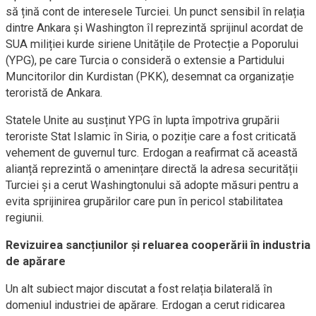
să țină cont de interesele Turciei. Un punct sensibil în relația
dintre Ankara și Washington îl reprezintă sprijinul acordat de
SUA miliției kurde siriene Unitățile de Protecție a Poporului
(YPG), pe care Turcia o consideră o extensie a Partidului
Muncitorilor din Kurdistan (PKK), desemnat ca organizație
teroristă de Ankara.
Statele Unite au susținut YPG în lupta împotriva grupării
teroriste Stat Islamic în Siria, o poziție care a fost criticată
vehement de guvernul turc. Erdogan a reafirmat că această
alianță reprezintă o amenințare directă la adresa securității
Turciei și a cerut Washingtonului să adopte măsuri pentru a
evita sprijinirea grupărilor care pun în pericol stabilitatea
regiunii.
Revizuirea sancțiunilor și reluarea cooperării în industria
de apărare
Un alt subiect major discutat a fost relația bilaterală în
domeniul industriei de apărare. Erdogan a cerut ridicarea