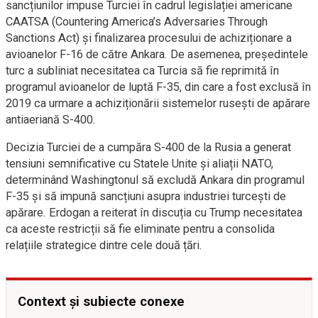
sancțiunilor impuse Turciei în cadrul legislației americane
CAATSA (Countering America’s Adversaries Through
Sanctions Act) și finalizarea procesului de achiziționare a
avioanelor F-16 de către Ankara. De asemenea, președintele
turc a subliniat necesitatea ca Turcia să fie reprimită în
programul avioanelor de luptă F-35, din care a fost exclusă în
2019 ca urmare a achiziționării sistemelor rusești de apărare
antiaeriană S-400.
Decizia Turciei de a cumpăra S-400 de la Rusia a generat
tensiuni semnificative cu Statele Unite și aliații NATO,
determinând Washingtonul să excludă Ankara din programul
F-35 și să impună sancțiuni asupra industriei turcești de
apărare. Erdogan a reiterat în discuția cu Trump necesitatea
ca aceste restricții să fie eliminate pentru a consolida
relațiile strategice dintre cele două țări.
Context și subiecte conexe