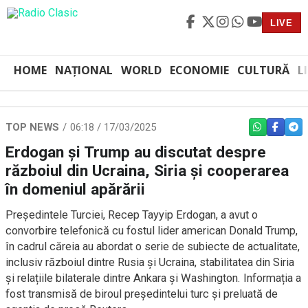
LIVE
HOME
NAȚIONAL
WORLD
ECONOMIE
CULTURĂ
L
TOP NEWS
06:18 / 17/03/2025
WHATSAPP
FACEBO
TEL
Erdogan și Trump au discutat despre
războiul din Ucraina, Siria și cooperarea
în domeniul apărării
Președintele Turciei, Recep Tayyip Erdogan, a avut o
convorbire telefonică cu fostul lider american Donald Trump,
în cadrul căreia au abordat o serie de subiecte de actualitate,
inclusiv războiul dintre Rusia și Ucraina, stabilitatea din Siria
și relațiile bilaterale dintre Ankara și Washington. Informația a
fost transmisă de biroul președintelui turc și preluată de