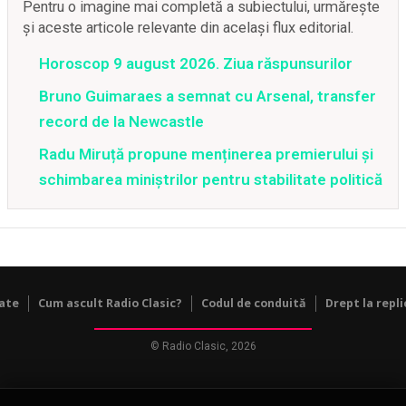
Pentru o imagine mai completă a subiectului, urmărește
și aceste articole relevante din același flux editorial.
Horoscop 9 august 2026. Ziua răspunsurilor
Bruno Guimaraes a semnat cu Arsenal, transfer
record de la Newcastle
Radu Miruță propune menținerea premierului și
schimbarea miniștrilor pentru stabilitate politică
tate
Cum ascult Radio Clasic?
Codul de conduită
Drept la repli
© Radio Clasic, 2026