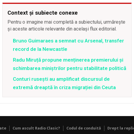
Context și subiecte conexe
Pentru o imagine mai completă a subiectului, urmărește
și aceste articole relevante din același flux editorial.
Bruno Guimaraes a semnat cu Arsenal, transfer
record de la Newcastle
Radu Miruță propune menținerea premierului și
schimbarea miniștrilor pentru stabilitate politică
Conturi rusești au amplificat discursul de
extremă dreaptă în criza migrației din Ceuta
tate
Cum ascult Radio Clasic?
Codul de conduită
Drept la repli