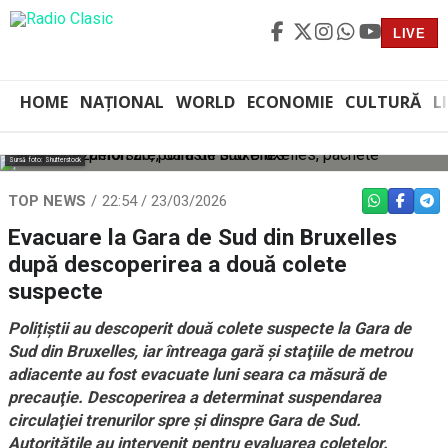
LIVE
HOME
NAȚIONAL
WORLD
ECONOMIE
CULTURĂ
L
Sursă foto: Shutterstock
TOP NEWS
22:54 / 23/03/2026
WHATSAPP
FACEBO
TEL
Evacuare la Gara de Sud din Bruxelles
după descoperirea a două colete
suspecte
Polițiștii au descoperit două colete suspecte la Gara de
Sud din Bruxelles, iar întreaga gară şi staţiile de metrou
adiacente au fost evacuate luni seara ca măsură de
precauţie. Descoperirea a determinat suspendarea
circulaţiei trenurilor spre şi dinspre Gara de Sud.
Autorităţile au intervenit pentru evaluarea coletelor.