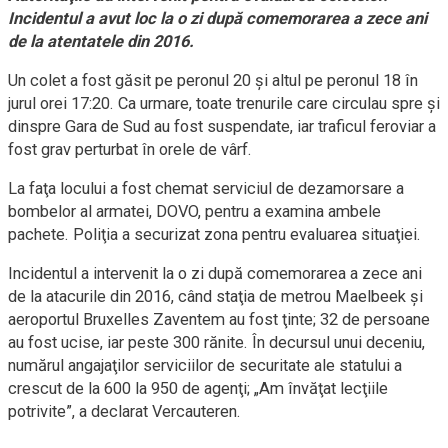
Incidentul a avut loc la o zi după comemorarea a zece ani
de la atentatele din 2016.
Un colet a fost găsit pe peronul 20 şi altul pe peronul 18 în
jurul orei 17:20. Ca urmare, toate trenurile care circulau spre şi
dinspre Gara de Sud au fost suspendate, iar traficul feroviar a
fost grav perturbat în orele de vârf.
La faţa locului a fost chemat serviciul de dezamorsare a
bombelor al armatei, DOVO, pentru a examina ambele
pachete. Poliţia a securizat zona pentru evaluarea situaţiei.
Incidentul a intervenit la o zi după comemorarea a zece ani
de la atacurile din 2016, când staţia de metrou Maelbeek şi
aeroportul Bruxelles Zaventem au fost ţinte; 32 de persoane
au fost ucise, iar peste 300 rănite. În decursul unui deceniu,
numărul angajaţilor serviciilor de securitate ale statului a
crescut de la 600 la 950 de agenţi; „Am învăţat lecţiile
potrivite”, a declarat Vercauteren.