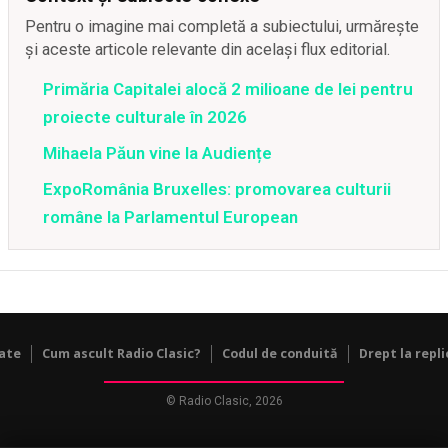
Pentru o imagine mai completă a subiectului, urmărește
și aceste articole relevante din același flux editorial.
Primăria Capitalei alocă 2 milioane de lei pentru
proiecte culturale în 2026
Mihaela Păun vine la Audiențe
ExpoRomânia Bruxelles: promovarea culturii
române la Parlamentul European
tate
Cum ascult Radio Clasic?
Codul de conduită
Drept la repli
© Radio Clasic, 2026