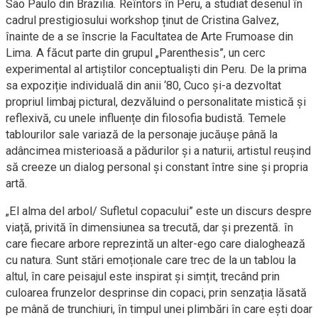
São Paulo din Brazilia. Reîntors în Peru, a studiat desenul în
cadrul prestigiosului workshop ținut de Cristina Galvez,
înainte de a se înscrie la Facultatea de Arte Frumoase din
Lima. A făcut parte din grupul „Parenthesis”, un cerc
experimental al artiștilor conceptualiști din Peru. De la prima
sa expoziție individuală din anii ‘80, Cuco și-a dezvoltat
propriul limbaj pictural, dezvăluind o personalitate mistică și
reflexivă, cu unele influențe din filosofia budistă. Temele
tablourilor sale variază de la personaje jucăușe până la
adâncimea misterioasă a pădurilor și a naturii, artistul reușind
să creeze un dialog personal și constant între sine și propria
artă.
„El alma del arbol/ Sufletul copacului” este un discurs despre
viață, privită în dimensiunea sa trecută, dar și prezentă. în
care fiecare arbore reprezintă un alter-ego care dialoghează
cu natura. Sunt stări emoționale care trec de la un tablou la
altul, în care peisajul este inspirat și simțit, trecând prin
culoarea frunzelor desprinse din copaci, prin senzația lăsată
pe mână de trunchiuri, în timpul unei plimbări în care ești doar