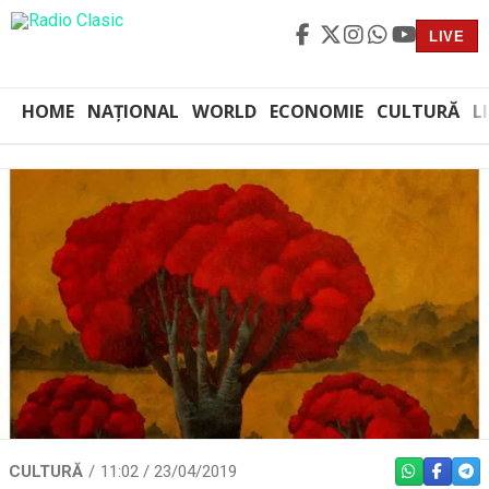
LIVE
HOME
NAȚIONAL
WORLD
ECONOMIE
CULTURĂ
L
CULTURĂ
11:02 / 23/04/2019
WHATSAPP
FACEBO
TEL