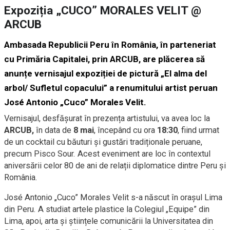
Expoziția „CUCO” MORALES VELIT @
ARCUB
Ambasada Republicii Peru în România, în parteneriat
cu Primăria Capitalei, prin ARCUB, are plăcerea să
anunțe vernisajul expoziției de pictură
„El alma del
arbol/ Sufletul copacului”
a renumitului artist peruan
José Antonio „Cuco” Morales Velit
.
Vernisajul, desfășurat în prezența artistului, va avea loc la
ARCUB,
în data de
8 mai
, începând cu ora
18:30
, fiind urmat
de un cocktail cu băuturi și gustări tradiționale peruane,
precum Pisco Sour. Acest eveniment are loc în contextul
aniversării celor 80 de ani de relații diplomatice dintre Peru și
România.
José Antonio „Cuco” Morales Velit s-a născut în orașul Lima
din Peru. A studiat artele plastice la Colegiul „Equipe” din
Lima, apoi, arta și științele comunicării la Universitatea din