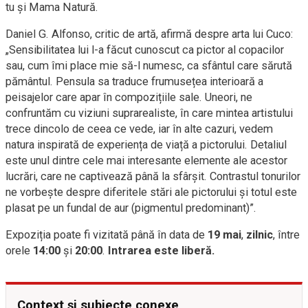
tu și Mama Natură.
Daniel G. Alfonso, critic de artă, afirmă despre arta lui Cuco:
„Sensibilitatea lui l-a făcut cunoscut ca pictor al copacilor
sau, cum îmi place mie să-l numesc, ca sfântul care sărută
pământul. Pensula sa traduce frumusețea interioară a
peisajelor care apar în compozițiile sale. Uneori, ne
confruntăm cu viziuni suprarealiste, în care mintea artistului
trece dincolo de ceea ce vede, iar în alte cazuri, vedem
natura inspirată de experiența de viață a pictorului. Detaliul
este unul dintre cele mai interesante elemente ale acestor
lucrări, care ne captivează până la sfârșit. Contrastul tonurilor
ne vorbește despre diferitele stări ale pictorului și totul este
plasat pe un fundal de aur (pigmentul predominant)”.
Expoziția poate fi vizitată până în data de
19 mai
,
zilnic
, între
orele
14:00
și
20:00
.
Intrarea este liberă.
Context și subiecte conexe