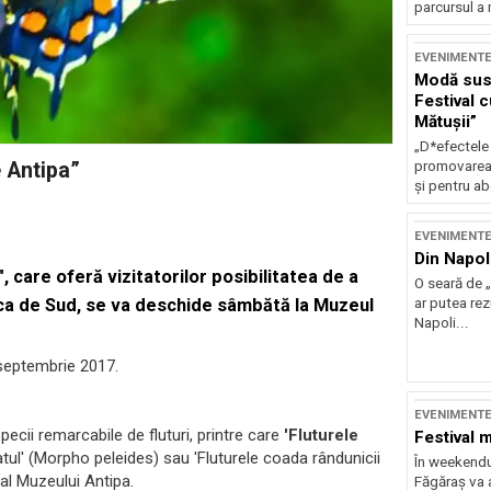
parcursul a 
EVENIMENT
Modă sust
Festival 
Mătușii”
„D*efectele
e Antipa”
promovarea 
și pentru ab
EVENIMENT
Din Napol
i", care oferă vizitatorilor posibilitatea de a
O seară de „
rica de Sud, se va deschide sâmbătă la Muzeul
ar putea re
Napoli...
7 septembrie 2017.
EVENIMENT
pecii remarcabile de fluturi, printre care
'Fluturele
Festival 
atul' (Morpho peleides) sau 'Fluturele coada rândunicii
În weekendu
al Muzeului Antipa.
Făgăraș va a