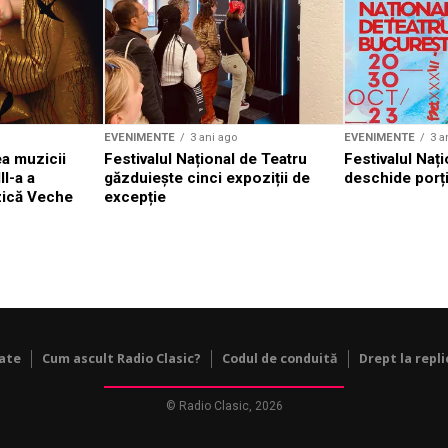
EVENIMENTE
3 ani ago
EVENIMENTE
3 a
a muzicii
Festivalul Național de Teatru
Festivalul Nați
II-a a
găzduiește cinci expoziții de
deschide porți
zică Veche
excepție
tate
Cum ascult Radio Clasic?
Codul de conduită
Drept la repli
© Radio Clasic, 2026