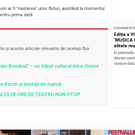
cum ar fi "naşterea" unor fluturi, asistând la momentul
 pentru prima dată.
EVENIMENT
Ediția a V
‘MUSICA 
elitele mu
 și aceste articole relevante din același flux
Brașov
În perioada
deveni centr
clasice dator
o-Română” – un tribut cultural între Orient
 Korch și invitați de marcă
valul 25 DE ORE DE TEATRU NON-STOP