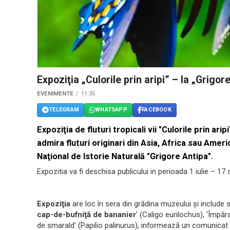
Expoziţia „Culorile prin aripi” – la „Grigor
EVENIMENTE
11:35
TELEGRAM
WHATSAPP
FACEBOOK
Expoziţia de fluturi tropicali vii "Culorile prin arip
admira fluturi originari din Asia, Africa sau Ame
Naţional de Istorie Naturală "Grigore Antipa".
Expozitia va fi deschisa publicului in perioada 1 iulie – 1
Expoziţia
are loc în sera din grădina muzeului şi include s
cap-de-bufniţă de bananier
' (Caligo eurilochus), 'Împăr
de smarald' (Papilio palinurus), informează un comunicat 