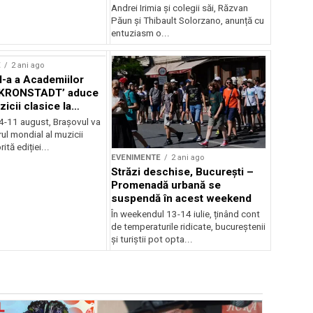
Andrei Irimia și colegii săi, Răzvan
Păun și Thibault Solorzano, anunță cu
entuziasm o...
E
2 ani ago
II-a a Academiilor
KRONSTADT’ aduce
zicii clasice la
 4-11 august, Brașovul va
ul mondial al muzicii
ită ediției...
EVENIMENTE
2 ani ago
Străzi deschise, București –
Promenadă urbană se
suspendă în acest weekend
În weekendul 13-14 iulie, ținând cont
de temperaturile ridicate, bucureștenii
și turiștii pot opta...
EVENIMENTE