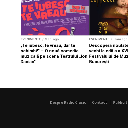
EVENIMENTE
3 ani ago
EVENIMENTE
3 ani ago
„Te iubesc, te vreau, dar te
Descoperă noutate
schimbi!” – O nouă comedie
vechi la ediția a XVI
muzicală pe scena Teatrului „Ion
Festivalului de Mu
Dacian”
București
Despre Radio Clasic
Contact
Publici