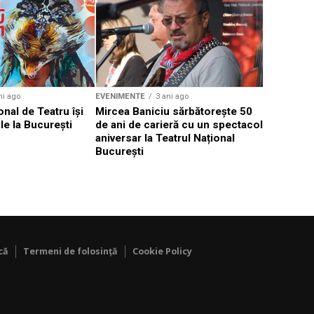
Weekend c
Teatru la 
eveniment
ni ago
EVENIMENTE
3 ani ago
onal de Teatru își
Mircea Baniciu sărbătorește 50
le la București
de ani de carieră cu un spectacol
aniversar la Teatrul Național
București
că
Termeni de folosință
Cookie Policy