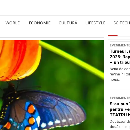
WORLD
ECONOMIE
CULTURĂ
LIFESTYLE
SCITECH
EVENIMENT
Turneul „
2025: Ra
– un tribu
și Occide
Seria de co
revine în R
nouă...
EVENIMENT
S-au pus 
pentru Fe
TEATRU 
Douăzeci de
două online