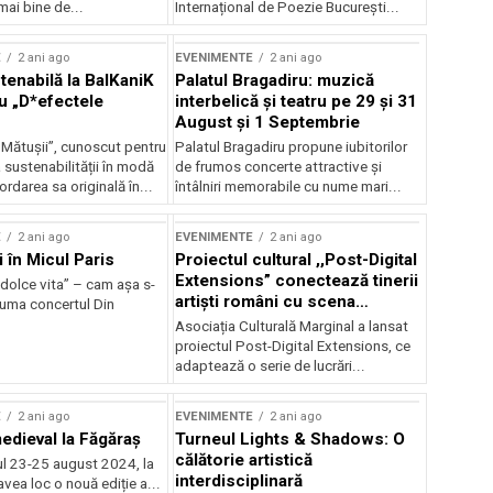
mai bine de...
Internațional de Poezie București...
E
2 ani ago
EVENIMENTE
2 ani ago
enabilă la BalKaniK
Palatul Bragadiru: muzică
cu „D*efectele
interbelică şi teatru pe 29 şi 31
August şi 1 Septembrie
 Mătușii”, cunoscut pentru
Palatul Bragadiru propune iubitorilor
sustenabilității în modă
de frumos concerte attractive şi
ordarea sa originală în...
întâlniri memorabile cu nume mari...
E
2 ani ago
EVENIMENTE
2 ani ago
i în Micul Paris
Proiectul cultural ,,Post-Digital
Extensions” conectează tinerii
dolce vita” – cam așa s-
artiști români cu scena
zuma concertul Din
internațională
Asociația Culturală Marginal a lansat
proiectul Post-Digital Extensions, ce
adaptează o serie de lucrări...
E
2 ani ago
EVENIMENTE
2 ani ago
medieval la Făgăraș
Turneul Lights & Shadows: O
călătorie artistică
l 23-25 august 2024, la
interdisciplinară
vea loc o nouă ediție a...