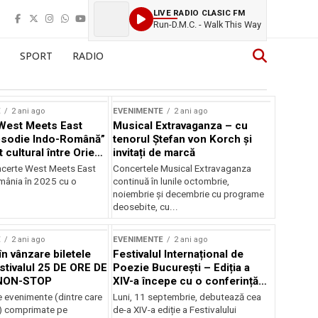
LIVE RADIO CLASIC FM
Run-D.M.C. - Walk This Way
SPORT
RADIO
E
2 ani ago
EVENIMENTE
2 ani ago
West Meets East
Musical Extravaganza – cu
psodie Indo-Română”
tenorul Ștefan von Korch și
t cultural între Orient
invitați de marcă
nt
ncerte West Meets East
Concertele Musical Extravaganza
omânia în 2025 cu o
continuă în lunile octombrie,
noiembrie şi decembrie cu programe
deosebite, cu...
E
2 ani ago
EVENIMENTE
2 ani ago
în vânzare biletele
Festivalul Internațional de
stivalul 25 DE ORE DE
Poezie București – Ediția a
NON-STOP
XIV-a începe cu o conferință
despre limba română
 evenimente (dintre care
Luni, 11 septembrie, debutează cea
susținută de Marco Lucchesi
) comprimate pe
de-a XIV-a ediție a Festivalului