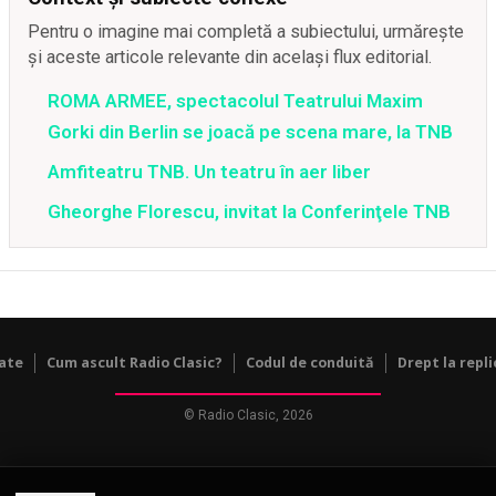
Pentru o imagine mai completă a subiectului, urmărește
și aceste articole relevante din același flux editorial.
ROMA ARMEE, spectacolul Teatrului Maxim
Gorki din Berlin se joacă pe scena mare, la TNB
Amfiteatru TNB. Un teatru în aer liber
Gheorghe Florescu, invitat la Conferinţele TNB
tate
Cum ascult Radio Clasic?
Codul de conduită
Drept la repli
© Radio Clasic, 2026