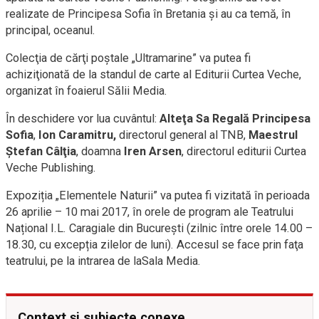
realizate de Principesa Sofia în Bretania și au ca temă, în
principal, oceanul.
Colecţia de cărţi poştale „Ultramarine” va putea fi
achiziţionată de la standul de carte al Editurii Curtea Veche,
organizat în foaierul Sălii Media.
În deschidere vor lua cuvântul:
Alteţa Sa Regală Principesa
Sofia
,
Ion Caramitru,
directorul general al TNB,
Maestrul
Ştefan Câlţia
, doamna
Iren Arsen
, directorul editurii Curtea
Veche Publishing.
Expoziția „Elementele Naturii” va putea fi vizitată în perioada
26 aprilie – 10 mai 2017, în orele de program ale Teatrului
Național I.L. Caragiale din București (zilnic între orele 14.00 –
18.30, cu excepția zilelor de luni). Accesul se face prin faţa
teatrului, pe la intrarea de laSala Media.
Context și subiecte conexe