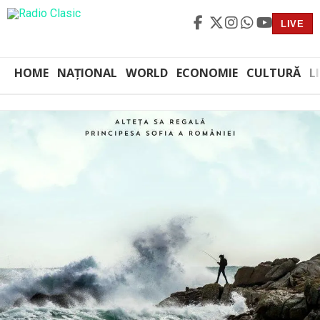
LIVE
HOME
NAȚIONAL
WORLD
ECONOMIE
CULTURĂ
L