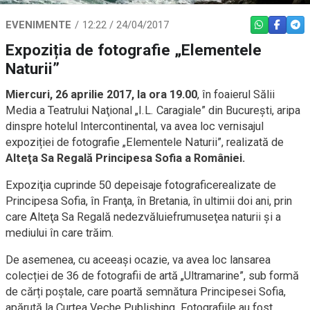
EVENIMENTE
12:22 / 24/04/2017
WHATSAPP
FACEBO
TEL
Expoziția de fotografie „Elementele
Naturii”
Miercuri, 26 aprilie 2017, la ora 19.00
, în foaierul Sălii
Media a Teatrului Naţional „I.L. Caragiale” din Bucureşti, aripa
dinspre hotelul Intercontinental, va avea loc vernisajul
expoziției de fotografie „Elementele Naturii”, realizată de
Alteţa Sa Regală Principesa Sofia a României.
Expoziţia cuprinde 50 depeisaje fotograficerealizate de
Principesa Sofia, în Franţa, în Bretania, în ultimii doi ani, prin
care Alteţa Sa Regală nedezvăluiefrumuseţea naturii şi a
mediului în care trăim.
De asemenea, cu aceeaşi ocazie, va avea loc lansarea
colecției de 36 de fotografii de artă „Ultramarine”, sub formă
de cărți poștale, care poartă semnătura Principesei Sofia,
apărută la Curtea Veche Publishing. Fotografiile au fost