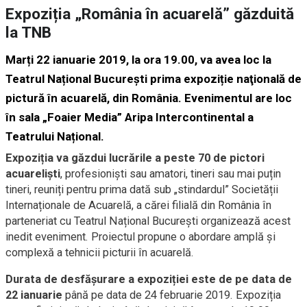
Expoziția „România în acuarelă” găzduită
la TNB
Marți 22 ianuarie 2019, la ora 19.00, va avea loc la
Teatrul Național București prima expoziție naţională de
pictură în acuarelă, din România. Evenimentul are loc
în sala „Foaier Media” Aripa Intercontinental a
Teatrului Național.
Expoziția va găzdui lucrările a peste 70 de pictori
acuareliști
, profesioniști sau amatori, tineri sau mai puțin
tineri, reuniți pentru prima dată sub „stindardul” Societății
Internaționale de Acuarelă, a cărei filială din România în
parteneriat cu Teatrul Național București organizează acest
inedit eveniment. Proiectul propune o abordare amplă și
complexă a tehnicii picturii în acuarelă.
Durata de desfășurare a expoziției este de pe data de
22 ianuarie
până pe data de 24 februarie 2019. Expoziția