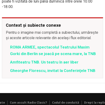
poate fi vizitată de luni până duminică între orele 10.00
-18.00.
Context și subiecte conexe
Pentru o imagine mai completă a subiectului, urmărește
și aceste articole relevante din același flux editorial.
ROMA ARMEE, spectacolul Teatrului Maxim
Gorki din Berlin se joacă pe scena mare, la TNB
Amfiteatru TNB. Un teatru în aer liber
Gheorghe Florescu, invitat la Conferinţele TNB
tate
Cum ascult Radio Clasic?
Codul de conduită
Drept la repli