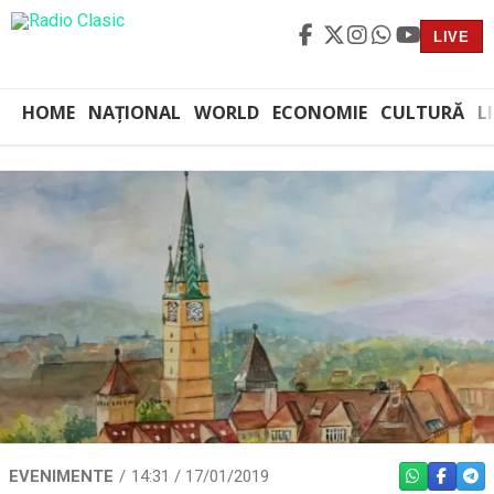
LIVE
HOME
NAȚIONAL
WORLD
ECONOMIE
CULTURĂ
L
EVENIMENTE
14:31 / 17/01/2019
WHATSAPP
FACEBO
TEL