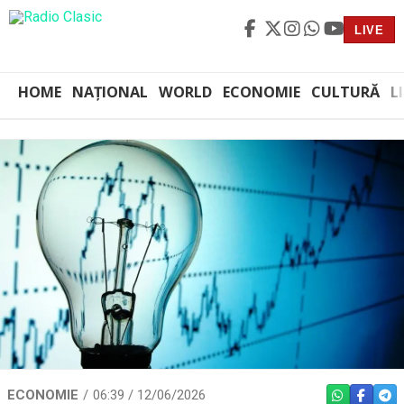
LIVE
HOME
NAȚIONAL
WORLD
ECONOMIE
CULTURĂ
L
ECONOMIE
06:39 / 12/06/2026
WHATSAPP
FACEBO
TEL