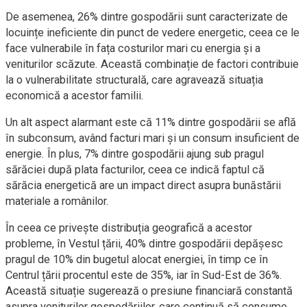
De asemenea, 26% dintre gospodării sunt caracterizate de
locuințe ineficiente din punct de vedere energetic, ceea ce le
face vulnerabile în fața costurilor mari cu energia și a
veniturilor scăzute. Această combinație de factori contribuie
la o vulnerabilitate structurală, care agravează situația
economică a acestor familii.
Un alt aspect alarmant este că 11% dintre gospodării se află
în subconsum, având facturi mari și un consum insuficient de
energie. În plus, 7% dintre gospodării ajung sub pragul
sărăciei după plata facturilor, ceea ce indică faptul că
sărăcia energetică are un impact direct asupra bunăstării
materiale a românilor.
În ceea ce privește distribuția geografică a acestor
probleme, în Vestul țării, 40% dintre gospodării depășesc
pragul de 10% din bugetul alocat energiei, în timp ce în
Centrul țării procentul este de 35%, iar în Sud-Est de 36%.
Această situație sugerează o presiune financiară constantă
asupra veniturilor gospodăriilor, care continuă să consume