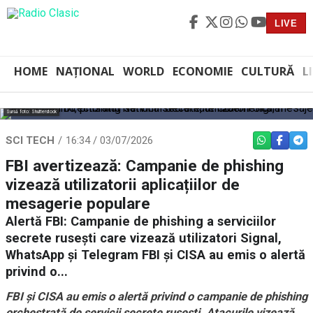
LIVE
HOME
NAȚIONAL
WORLD
ECONOMIE
CULTURĂ
L
Sursă foto: Shutterstock
SCI TECH
16:34 / 03/07/2026
WHATSAPP
FACEBO
TEL
FBI avertizează: Campanie de phishing
vizează utilizatorii aplicațiilor de
mesagerie populare
Alertă FBI: Campanie de phishing a serviciilor
secrete rusești care vizează utilizatori Signal,
WhatsApp și Telegram FBI și CISA au emis o alertă
privind o...
FBI și CISA au emis o alertă privind o campanie de phishing
orchestrată de servicii secrete rusești. Atacurile vizează