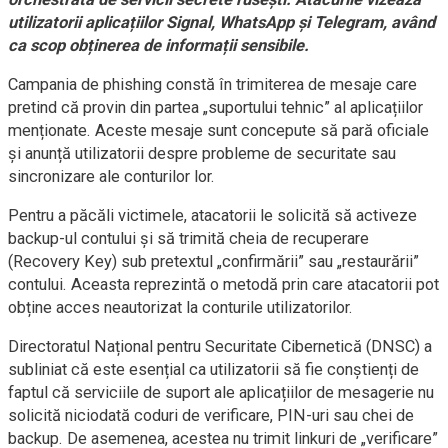
utilizatorii aplicațiilor Signal, WhatsApp și Telegram, având
ca scop obținerea de informații sensibile.
Campania de phishing constă în trimiterea de mesaje care
pretind că provin din partea „suportului tehnic” al aplicațiilor
menționate. Aceste mesaje sunt concepute să pară oficiale
și anunță utilizatorii despre probleme de securitate sau
sincronizare ale conturilor lor.
Pentru a păcăli victimele, atacatorii le solicită să activeze
backup-ul contului și să trimită cheia de recuperare
(Recovery Key) sub pretextul „confirmării” sau „restaurării”
contului. Aceasta reprezintă o metodă prin care atacatorii pot
obține acces neautorizat la conturile utilizatorilor.
Directoratul Național pentru Securitate Cibernetică (DNSC) a
subliniat că este esențial ca utilizatorii să fie conștienți de
faptul că serviciile de suport ale aplicațiilor de mesagerie nu
solicită niciodată coduri de verificare, PIN-uri sau chei de
backup. De asemenea, acestea nu trimit linkuri de „verificare”