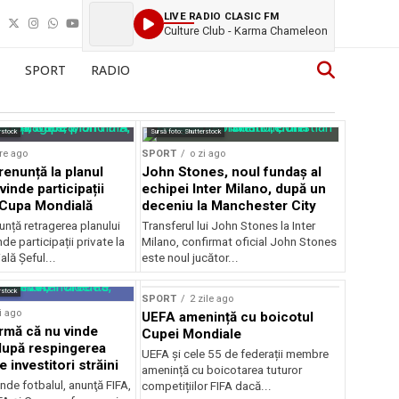
LIVE RADIO CLASIC FM
Culture Club - Karma Chameleon
SPORT
RADIO
rstock
Sursă foto: Shutterstock
re ago
SPORT
o zi ago
renunță la planul
John Stones, noul fundaș al
vinde participații
echipei Inter Milano, după un
a Cupa Mondială
deceniu la Manchester City
unță retragerea planului
Transferul lui John Stones la Inter
de participații private la
Milano, confirmat oficial John Stones
lă Șeful...
este noul jucător...
rstock
SPORT
2 zile ago
i ago
UEFA amenință cu boicotul
irmă că nu vinde
Cupei Mondiale
 după respingerea
UEFA și cele 55 de federații membre
e investitori străini
amenință cu boicotarea tuturor
nde fotbalul, anunţă FIFA,
competițiilor FIFA dacă...