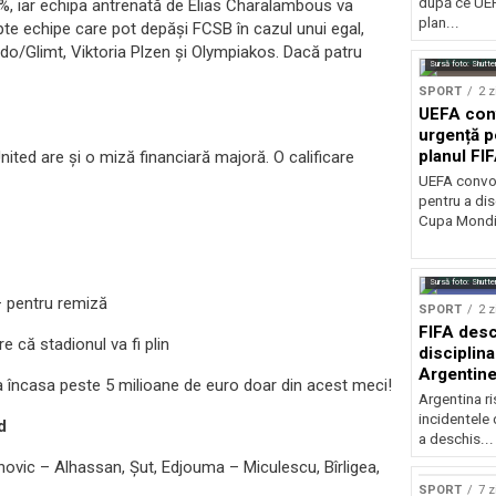
după ce UEF
30%, iar echipa antrenată de Elias Charalambous va
plan...
apte echipe care pot depăși FCSB în cazul unui egal,
do/Glimt, Viktoria Plzen și Olympiakos. Dacă patru
Sursă foto: Shutte
SPORT
2 z
UEFA con
urgență p
planul FI
ted are și o miză financiară majoră. O calificare
Mondială
UEFA convoa
pentru a dis
Cupa Mondia
Sursă foto: Shutte
– pentru remiză
SPORT
2 z
FIFA desc
e că stadionul va fi plin
disciplina
Argentine
ea încasa peste 5 milioane de euro doar din acest meci!
la finala 
Argentina r
incidentele 
d
a deschis...
vic – Alhassan, Șut, Edjouma – Miculescu, Bîrligea,
SPORT
7 z