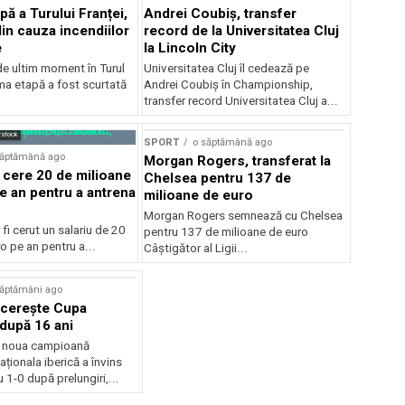
pă a Turului Franței,
Andrei Coubiș, transfer
din cauza incendiilor
record de la Universitatea Cluj
e
la Lincoln City
e ultim moment în Turul
Universitatea Cluj îl cedează pe
ima etapă a fost scurtată
Andrei Coubiș în Championship,
transfer record Universitatea Cluj a...
rstock
SPORT
o săptămână ago
săptămână ago
Morgan Rogers, transferat la
 cere 20 de milioane
Chelsea pentru 137 de
e an pentru a antrena
milioane de euro
Morgan Rogers semnează cu Chelsea
 fi cerut un salariu de 20
pentru 137 de milioane de euro
o pe an pentru a...
Câștigător al Ligii...
săptămâni ago
ucerește Cupa
după 16 ani
e noua campioană
ționala iberică a învins
 1-0 după prelungiri,...