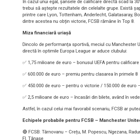
În cazul unui egal, șansele de calificare directă scad la 
trebui să aștepte rezultatele din celelalte grupe. Există ș
printre care Lyon, Tottenham, Anderlecht, Galatasaray, Bo
dintre acestea nu obțin victorie, FCSB rămâne în Top 8.
Miza financiară uriașă
Dincolo de performanța sportivă, meciul cu Manchester Uni
directă în optimile Europa League ar aduce clubului:
✅ 1,75 milioane de euro – bonusul UEFA pentru calificare
✅ 600.000 de euro – premiu pentru clasarea în primele 8
✅ 450.000 de euro – pentru o victorie / 150.000 de euro 
✅ 2,5 milioane de euro – încasări din bilete, având în veder
Astfel, în cazul celui mai favorabil scenariu, FCSB ar put
Echipele probabile pentru FCSB – Manchester Unite
🔴 FCSB: Târnovanu – Crețu, M. Popescu, Ngezana, Raduno
Fl. Tănase