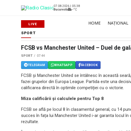
07.08.2026 | 05:38
Bucuresti
--°C
HOME
NAȚIONAL
SPORT
FCSB vs Manchester United – Duel de gal
SPORT
07:44
TELEGRAM
WHATSAPP
FACEBOOK
FCSB și Manchester United se întâlnesc în această seară, d
fazei grupelor din Europa League. Partida este una decis
calificarea directă în optimile competiției cu o victorie.
Miza calificării și calculele pentru Top 8
FCSB se află pe locul 8 în clasamentul general, cu 14 pun
succes în fața lui Manchester United i-ar garanta locul în
rezultate.