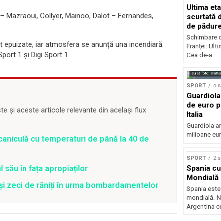
Ultima eta
– Mazraoui, Collyer, Mainoo, Dalot – Fernandes,
scurtată 
de pădur
Schimbare d
t epuizate, iar atmosfera se anunță una incendiară.
Franței: Ult
ort 1 și Digi Sport 1.
Cea de-a...
Sursă foto: Shutte
SPORT
o 
Guardiola
de euro p
 și aceste articole relevante din același flux
Italia
Guardiola ar
milioane eur
caniculă cu temperaturi de până la 40 de
SPORT
2 
 său în fața apropiaților
Spania c
Mondială 
 și zeci de răniți în urma bombardamentelor
Spania est
mondială. Na
Argentina cu