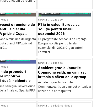
A şi Concacaf au respins
rstock
Sursă foto: Shutterstock
ile ago
SPORT
2 zile ago
voacă o reuniune de
F1 ia în calcul Europa ca
entru a discuta
soluție pentru finalul
FA privind Cupa
sezonului 2026
că o reuniune de urgență
F1 pregătește scenariul de urgență:
cuta planul FIFA privind
Europa, soluția pentru finalul
lă...
sezonului din 2026 Organizatorii
Formulei...
rstock
SPORT
6 zile ago
ile ago
Accident grav la Jocurile
hide proceduri
Commonwealth: un gimnast
re împotriva
britanic a căzut de la aproape
i după incidentele de
trei metri
Accident grav la Jocurile
cu Spania
iscă sancțiuni severe după
Commonwealth: un gimnast britanic a
de la finala cu Spania FIFA
căzut de la aproape trei...
ile ago
SPORT
o săptămână ago