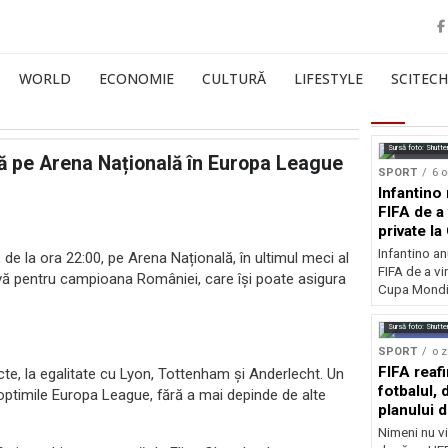
WORLD
ECONOMIE
CULTURĂ
LIFESTYLE
SCITECH
Sursă foto: Shutte
ă pe Arena Națională în Europa League
SPORT
6 o
Infantino 
FIFA de a 
private l
Infantino an
e la ora 22:00, pe Arena Națională, în ultimul meci al
FIFA de a vin
ivă pentru campioana României, care își poate asigura
Cupa Mondia
Sursă foto: Shutte
SPORT
o z
FIFA reaf
cte, la egalitate cu Lyon, Tottenham și Anderlecht. Un
fotbalul,
 optimile Europa League, fără a mai depinde de alte
planului d
Nimeni nu vi