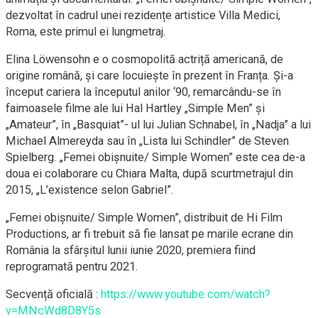
dezvoltat în cadrul unei rezidențe artistice Villa Medici,
Roma, este primul ei lungmetraj.
Elina Löwensohn e o cosmopolită actriță americană, de
origine română, și care locuiește în prezent în Franța. Și-a
început cariera la începutul anilor ‘90, remarcându-se în
faimoasele filme ale lui Hal Hartley „Simple Men” și
„Amateur”, în „Basquiat”- ul lui Julian Schnabel, în „Nadja” a lui
Michael Almereyda sau în „Lista lui Schindler” de Steven
Spielberg. „Femei obișnuite/ Simple Women” este cea de-a
doua ei colaborare cu Chiara Malta, după scurtmetrajul din
2015, „L’existence selon Gabriel”.
„Femei obișnuite/ Simple Women”, distribuit de Hi Film
Productions, ar fi trebuit să fie lansat pe marile ecrane din
România la sfârșitul lunii iunie 2020, premiera fiind
reprogramată pentru 2021.
Secvență oficială :
https://www.youtube.com/watch?
v=MNcWd8D8Y5s