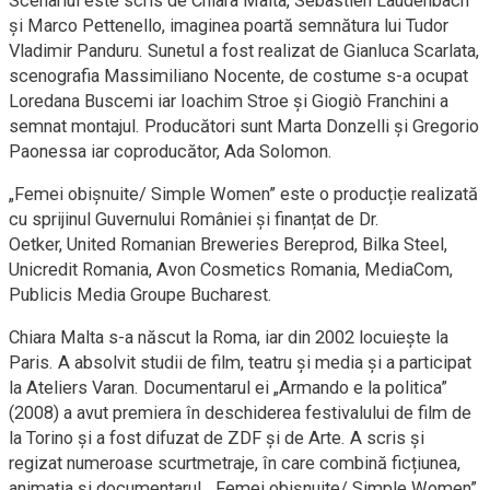
Scenariul este scris de Chiara Malta, Sébastien Laudenbach
și Marco Pettenello, imaginea poartă semnătura lui Tudor
Vladimir Panduru. Sunetul a fost realizat de Gianluca Scarlata,
scenografia Massimiliano Nocente, de costume s-a ocupat
Loredana Buscemi iar Ioachim Stroe și Giogiò Franchini a
semnat montajul. Producători sunt Marta Donzelli și Gregorio
Paonessa iar coproducător, Ada Solomon.
„Femei obișnuite/ Simple Women” este o producție realizată
cu sprijinul Guvernului României și finanțat de Dr.
Oetker, United Romanian Breweries Bereprod, Bilka Steel,
Unicredit Romania, Avon Cosmetics Romania, MediaCom,
Publicis Media Groupe Bucharest.
Chiara Malta s-a născut la Roma, iar din 2002 locuiește la
Paris. A absolvit studii de film, teatru și media și a participat
la Ateliers Varan. Documentarul ei „Armando e la politica”
(2008) a avut premiera în deschiderea festivalului de film de
la Torino și a fost difuzat de ZDF și de Arte. A scris și
regizat numeroase scurtmetraje, în care combină ficțiunea,
animația și documentarul. „Femei obișnuite/ Simple Women”,