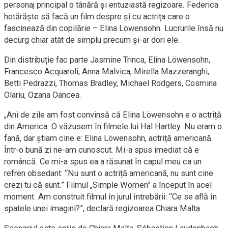
personaj principal o tânără și entuziastă regizoare. Federica
hotărăște să facă un film despre și cu actrița care o
fascinează din copilărie – Elina Löwensohn. Lucrurile însă nu
decurg chiar atât de simplu precum și-ar dori ele.
Din distribuție fac parte Jasmine Trinca, Elina Löwensohn,
Francesco Acquaroli, Anna Malvica, Mirella Mazzeranghi,
Betti Pedrazzi, Thomas Bradley, Michael Rodgers, Cosmina
Olariu, Ozana Oancea.
„Ani de zile am fost convinsă că Elina Löwensohn e o actriță
din America. O văzusem în filmele lui Hal Hartley. Nu eram o
fană, dar știam cine e: Elina Löwensohn, actriță americană.
Într-o bună zi ne-am cunoscut. Mi-a spus imediat că e
româncă. Ce mi-a spus ea a răsunat în capul meu ca un
refren obsedant: “Nu sunt o actriță americană, nu sunt cine
crezi tu că sunt.” Filmul „Simple Women” a început în acel
moment. Am construit filmul în jurul întrebării: “Ce se află în
spatele unei imagini?”, declară regizoarea Chiara Malta.