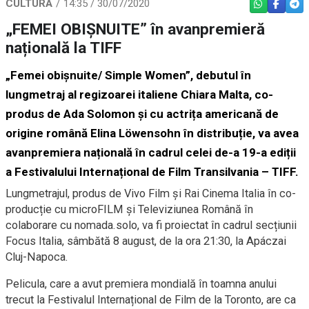
CULTURĂ
14:35 / 30/07/2020
WHATSAPP
FACEBO
TEL
„FEMEI OBIȘNUITE” în avanpremieră
națională la TIFF
„Femei obișnuite/ Simple Women”, debutul în
lungmetraj al regizoarei italiene Chiara Malta, co-
produs de Ada Solomon și cu actrița americană de
origine română Elina Löwensohn în distribuție, va avea
avanpremiera națională în cadrul celei de-a 19-a ediții
a Festivalului Internațional de Film Transilvania – TIFF.
Lungmetrajul, produs de Vivo Film și Rai Cinema Italia în co-
producție cu microFILM și Televiziunea Română în
colaborare cu nomada.solo, va fi proiectat în cadrul secțiunii
Focus Italia, sâmbătă 8 august, de la ora 21:30, la Apáczai
Cluj-Napoca.
Pelicula, care a avut premiera mondială în toamna anului
trecut la Festivalul Internațional de Film de la Toronto, are ca