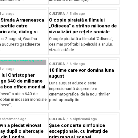
lui Enescu 2026
4 zile ago
CULTURĂ
5 zile ago
l Strada Armeneasca
O copie piratată a filmului
portile catre
„Odiseea” a strâns milioane de
in arta, dialog si
vizualizări pe rețele sociale
, intre 31 iulie si 2
ie si 2 august, Gradina
O copie piratată a filmului 'Odiseea',
a Gradina Botanica din
n Bucuresti gazduieste
cea mai profitabilă peliculă a anului,
...
vizualizată de...
CULTURĂ
6 zile ago
5 zile ago
10 filme care vor domina luna
 lui Christopher
august
nge 640 de milioane
Luna august aduce o serie
la box office mondial
impresionantă de premiere
iseea” a atins 640 de
cinematografice, de la noul thriller
dolari în încasări mondiale
post-apocaliptic...
iseea”,...
o săptămână ago
CULTURĂ
o săptămână ago
wn a pledat vinovat
Șase concerte simfonice
ay după o altercație
excepționale, cu invitați de
b din Londra
prim rang ai scenei