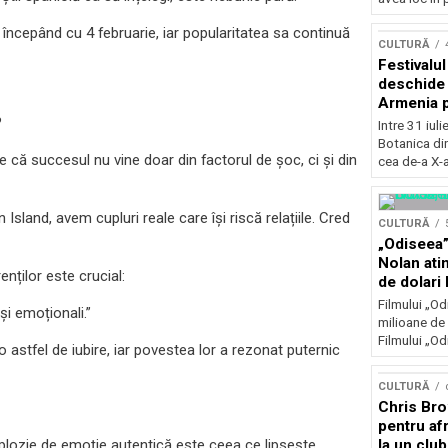
Concursu
 începând cu 4 februarie, iar popularitatea sa continuă
CULTURĂ
Festivalu
deschide 
Armenia pr
patrimoniu
?
Intre 31 iul
august, l
Botanica di
Bucuresti
 că succesul nu vine doar din factorul de șoc, ci și din
cea de-a X-a
n Island, avem cupluri reale care își riscă relațiile. Cred
CULTURĂ
„Odiseea”
Nolan ati
nților este crucial:
de dolari 
Filmului „Od
și emoționali.”
milioane de 
Filmului „Od
o astfel de iubire, iar povestea lor a rezonat puternic
CULTURĂ
Chris Bro
pentru afr
la un clu
xplozie de emoție autentică este ceea ce lipsește