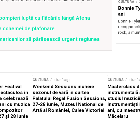
CULTURĂ
Bonnie Tyl
ani
pompieri luptă cu flăcările lângă Atena
Bonnie Tyler
recognoscibi
ea schemei de plafonare
rock, a murit
mericanilor să părăsească urgent regiunea
CULTURĂ
o lună ago
CULTURĂ
o lună
 Festival
Weekend Sessions încheie
Masterclass de
ectaculos în
sezonul de vară în curtea
instrumentală 
e celebrează
Palatului Regal Fusion Sessions,
studiul muzici
ani cu muzica
27-28 iunie, Muzeul Național de
instrumentiști
compozitor
Artă al României, Calea Victoriei
ani, cu maestr
7 și 28 iunie
Măcelaru