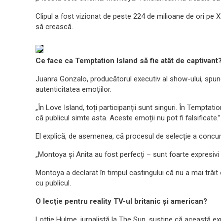
Clipul a fost vizionat de peste 224 de milioane de ori pe X
să crească.
Ce face ca Temptation Island să fie atât de captivant
Juanra Gonzalo, producătorul executiv al show-ului, spune
autenticitatea emoțiilor.
„În Love Island, toți participanții sunt singuri. În Temptatio
că publicul simte asta. Aceste emoții nu pot fi falsificate.”
El explică, de asemenea, că procesul de selecție a concure
„Montoya și Anita au fost perfecți – sunt foarte expresivi 
Montoya a declarat în timpul castingului că nu a mai trăit 
cu publicul.
O lecție pentru reality TV-ul britanic și american?
Lottie Hulme, jurnalistă la The Sun, susține că această e