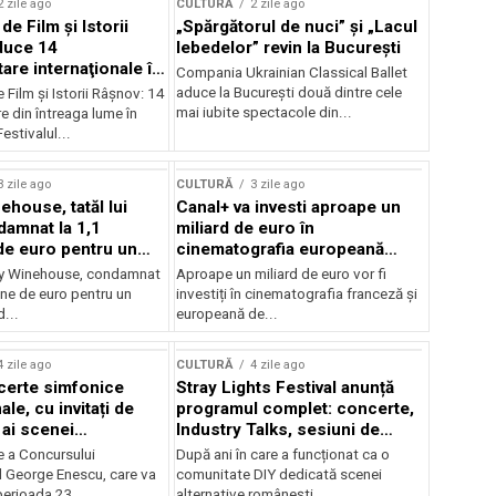
2 zile ago
CULTURĂ
2 zile ago
 de Film şi Istorii
„Spărgătorul de nuci” și „Lacul
duce 14
lebedelor” revin la București
re internaţionale în
Compania Ukrainian Classical Ballet
aduce la București două dintre cele
e Film şi Istorii Râşnov: 14
mai iubite spectacole din...
 din întreaga lume în
estivalul...
3 zile ago
CULTURĂ
3 zile ago
ehouse, tatăl lui
Canal+ va investi aproape un
amnat la 1,1
miliard de euro în
de euro pentru un
cinematografia europeană
rdut
până în 2032
my Winehouse, condamnat
Aproape un miliard de euro vor fi
ane de euro pentru un
investiți în cinematografia franceză și
d...
europeană de...
4 zile ago
CULTURĂ
4 zile ago
certe simfonice
Stray Lights Festival anunță
le, cu invitați de
programul complet: concerte,
 ai scenei
Industry Talks, sesiuni de
onale și ansambluri
audiție și noi opțiuni de
e a Concursului
După ani în care a funcționat ca o
le românești de
participare pentru public
l George Enescu, care va
comunitate DIY dedicată scenei
, în programul
perioada 23...
alternative românești,...