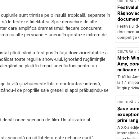
CULTURĂ
Festivalul
Râşnov a
uplurile sunt trimise pe o insulă tropicală, separate în
documenta
 să le testeze fidelitatea. Spre deosebire de alte
premieră
Festivalul d
tar care amplifică dramatismul: fiecare concurent
documentare
 timp cu alte persoane – uneori în ipostaze extrem de
competiţie F
CULTURĂ
stat până când a fost pus în fața dovezii irefutabile a
Mitch Win
a încălcat toate regulile show-ului, ignorând rugămințile
Amy, cond
lergând pe plajă în timpul unei furtuni pentru a-i
milioane 
litigiu pie
Tatăl lui A
la 1,1 milio
e la vilă și izbucnește într-o confruntare intensă,
litigiu privin
uzându-l de propriile sale greșeli și apoi prăbușindu-se
CULTURĂ
Șase con
excepționa
 decât orice scenariu de film. Un utilizator al
prim rang
internați
A XX-a ediți
orchestra
Internaționa
ii spaniolă ca să înțelegi, este nebunie pură.”
prestigiu
avea loc în 