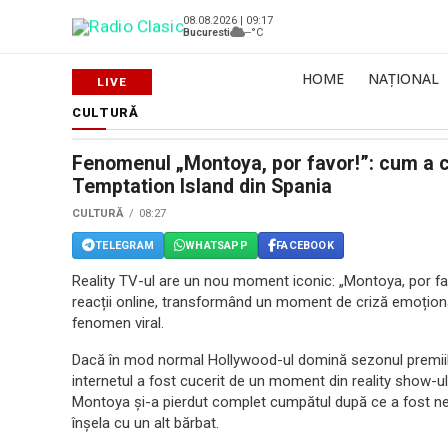
08.08.2026 | 09:17
Bucuresti
--°C
HOME
NAȚIONAL
CULTURĂ
Fenomenul „Montoya, por favor!”: cum a cu
Temptation Island din Spania
CULTURĂ
08:27
TELEGRAM
WHATSAPP
FACEBOOK
Reality TV-ul are un nou moment iconic: „Montoya, por fav
reacții online, transformând un moment de criză emoționa
fenomen viral.
Dacă în mod normal Hollywood-ul domină sezonul premiilo
internetul a fost cucerit de un moment din reality show-u
Montoya și-a pierdut complet cumpătul după ce a fost nevo
înșela cu un alt bărbat.