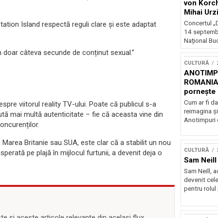
von Korch
Mihai Urz
stagiunea
Concertul „D
tion Island respectă reguli clare și este adaptat
Extravaga
14 septembr
Național Buc
m doar câteva secunde de conținut sexual.”
CULTURĂ
ANOTIMPU
ROMANIA
pornește 
turneu na
Cum ar fi da
espre viitorul reality TV-ului. Poate că publicul s-a
reimagina şi
ută mai multă autenticitate – fie că aceasta vine din
Anotimpuri 
oncurenților.
n Marea Britanie sau SUA, este clar că a stabilit un nou
CULTURĂ
perată pe plajă în mijlocul furtunii, a devenit deja o
Sam Neill 
Sam Neill, 
devenit cele
pentru rolul
 și aceste articole relevante din același flux