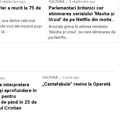
3 săptămâni ago
CULTURĂ
4 săptămâni ago
er a murit la 75 de
Parlamentari britanici cer
eliminarea serialului ‘Masha și
Ursul’ de pe Netflix din motive
, una dintre cele mai
de propagandă
le voci ale muzicii pop-
Acuzații grave la adresa serialului
 la...
'Masha și Ursul', se cere eliminarea de
pe Netflix...
CULTURĂ
o lună ago
 ago
CULTURĂ
„Cantafabule” revine la Operetă
 interpretare
Athenaeu
și aprofundare în
2026 Laur
i pentru
Grammy, C
i de până în 25 de
reuni sub
ul Cristian
Română de
Janoska î
pe 20 iuni