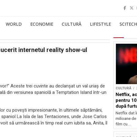
WORLD
ECONOMIE
CULTURĂ
LIFESTYLE
SCITECH
cerit internetul reality show-ul
or!” Aceste trei cuvinte au declanșat un val uriaș de
CULTURĂ
lă din versiunea spaniolă a Temptation Island într-un
Netflix, a
pentru 10
după furtu
r cu povești impresionante, în ultimele săptămâni,
Nicolas 
Netflix dat 
l spaniol La Isla de las Tentaciones, unde Jose Carlos
milioane de 
it să urmărească în timp real cum iubita sa, Anita, îl
film cu...