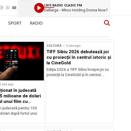
LIVE RADIO CLASIC FM
DeBarge - Whos Holding Donna Now?
SPORT
RADIO
CULTURĂ
2 zile ago
TIFF Sibiu 2026 debutează joi
cu proiecții în centrul istoric și
la CineGold
Ediția 2026 a TIFF Sibiu începe joi cu
proiecții la CineGold și în centrul...
2 zile ago
cționat în judecată
5 milioane de dolari
l unui film cu
Cage
în judecată pentru 105
dolari după furtul unui