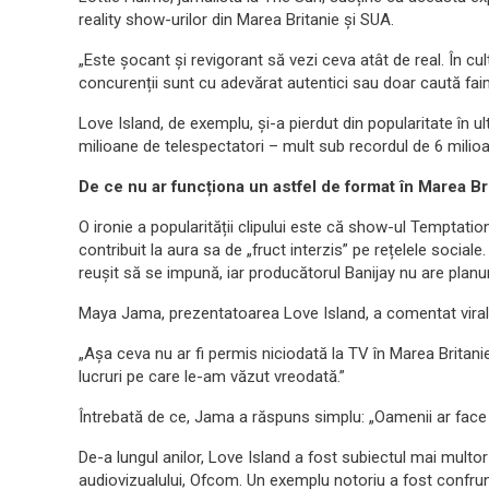
reality show-urilor din Marea Britanie și SUA.
„Este șocant și revigorant să vezi ceva atât de real. În cu
concurenții sunt cu adevărat autentici sau doar caută fai
Love Island, de exemplu, și-a pierdut din popularitate în ul
milioane de telespectatori – mult sub recordul de 6 milio
De ce nu ar funcționa un astfel de format în Marea Br
O ironie a popularității clipului este că show-ul Temptatio
contribuit la aura sa de „fruct interzis” pe rețelele social
reușit să se impună, iar producătorul Banijay nu are planur
Maya Jama, prezentatoarea Love Island, a comentat vira
„Așa ceva nu ar fi permis niciodată la TV în Marea Britanie
lucruri pe care le-am văzut vreodată.”
Întrebată de ce, Jama a răspuns simplu: „Oamenii ar face 
De-a lungul anilor, Love Island a fost subiectul mai multor
audiovizualului, Ofcom. Un exemplu notoriu a fost confrun