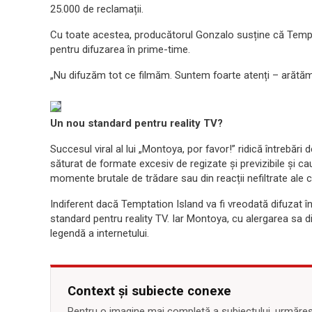
25.000 de reclamații.
Cu toate acestea, producătorul Gonzalo susține că Tempta
pentru difuzarea în prime-time.
„Nu difuzăm tot ce filmăm. Suntem foarte atenți – arătă
Un nou standard pentru reality TV?
Succesul viral al lui „Montoya, por favor!” ridică întrebări d
săturat de formate excesiv de regizate și previzibile și ca
momente brutale de trădare sau din reacții nefiltrate ale c
Indiferent dacă Temptation Island va fi vreodată difuzat î
standard pentru reality TV. Iar Montoya, cu alergarea sa dis
legendă a internetului.
Context și subiecte conexe
Pentru o imagine mai completă a subiectului, urmărește