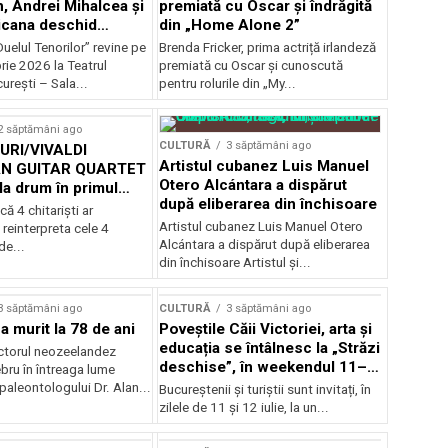
, Andrei Mihalcea și
premiată cu Oscar și îndrăgită
icana deschid
din „Home Alone 2”
 Musical
uelul Tenorilor” revine pe
Brenda Fricker, prima actriță irlandeză
nza la TNB
ie 2026 la Teatrul
premiată cu Oscar și cunoscută
urești – Sala...
pentru rolurile din „My...
2 săptămâni ago
CULTURĂ
3 săptămâni ago
RI/VIVALDI
Artistul cubanez Luis Manuel
N GUITAR QUARTET
Otero Alcántara a dispărut
la drum în primul
după eliberarea din închisoare
țional
că 4 chitarişti ar
Artistul cubanez Luis Manuel Otero
 reinterpreta cele 4
Alcántara a dispărut după eliberarea
de...
din închisoare Artistul și...
3 săptămâni ago
CULTURĂ
3 săptămâni ago
a murit la 78 de ani
Poveștile Căii Victoriei, arta și
educația se întâlnesc la „Străzi
actorul neozeelandez
deschise”, în weekendul 11–
bru în întreaga lume
12 iulie
 paleontologului Dr. Alan...
Bucureștenii și turiștii sunt invitați, în
zilele de 11 și 12 iulie, la un...