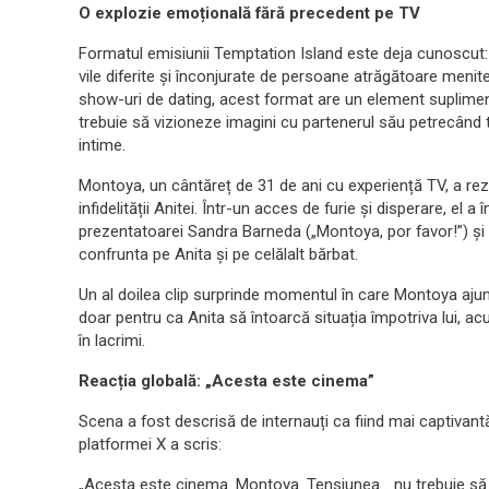
O explozie emoțională fără precedent pe TV
Formatul emisiunii Temptation Island este deja cunoscut: c
vile diferite și înconjurate de persoane atrăgătoare menite
show-uri de dating, acest format are un element suplimen
trebuie să vizioneze imagini cu partenerul său petrecând
intime.
Montoya, un cântăreț de 31 de ani cu experiență TV, a rezi
infidelității Anitei. Într-un acces de furie și disperare, el 
prezentatoarei Sandra Barneda („Montoya, por favor!”) și a
confrunta pe Anita și pe celălalt bărbat.
Un al doilea clip surprinde momentul în care Montoya ajung
doar pentru ca Anita să întoarcă situația împotriva lui, ac
în lacrimi.
Reacția globală: „Acesta este cinema”
Scena a fost descrisă de internauți ca fiind mai captivantă
platformei X a scris:
„Acesta este cinema. Montoya. Tensiunea… nu trebuie să șt