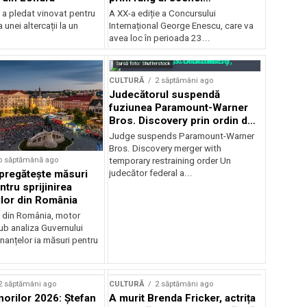
internaționale și ansambluri
 a pledat vinovat pentru
A XX-a ediție a Concursului
orchestrale românești de
 unei altercații la un
Internațional George Enescu, care va
prestigiu, în programul
avea loc în perioada 23...
Concursului Enescu 2026
Sursă foto: Shutterstock
CULTURĂ
2 săptămâni ago
Judecătorul suspendă
fuziunea Paramount-Warner
Bros. Discovery prin ordin de
restricție temporară
Judge suspends Paramount-Warner
Bros. Discovery merger with
o săptămână ago
temporary restraining order Un
pregătește măsuri
judecător federal a...
ntru sprijinirea
ilor din România
e din România, motor
b analiza Guvernului
inanțelor ia măsuri pentru
2 săptămâni ago
CULTURĂ
2 săptămâni ago
norilor 2026: Ștefan
A murit Brenda Fricker, actrița