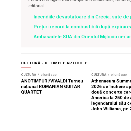
editorial.
Incendiile devastatoare din Grecia: sute de 
Prețuri record la combustibili după expirar
Ambasadele SUA din Orientul Mijlociu cer a
CULTURĂ - ULTIMELE ARTICOLE
CULTURĂ
o lună ago
CULTURĂ
o lună ago
ANOTIMPURI/VIVALDI Turneu
Athenaeum Summer
național ROMANIAN GUITAR
2026 se încheie sp
QUARTET
două concerte car
America la 250 de 
legendarului său 
John Williams, pe 2