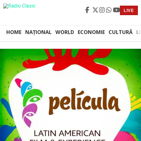
LIVE
HOME
NAȚIONAL
WORLD
ECONOMIE
CULTURĂ
L