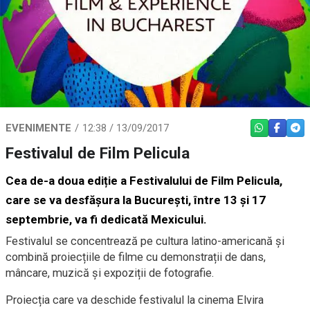
EVENIMENTE
12:38 / 13/09/2017
WHATSAPP
FACEBO
TEL
Festivalul de Film Pelicula
Cea de-a doua ediție a Festivalului de Film Pelicula,
care se va desfășura la București, între 13 și 17
septembrie, va fi dedicată Mexicului.
Festivalul se concentrează pe cultura latino-americană și
combină proiecțiile de filme cu demonstrații de dans,
mâncare, muzică și expoziții de fotografie.
Proiecția care va deschide festivalul la cinema Elvira