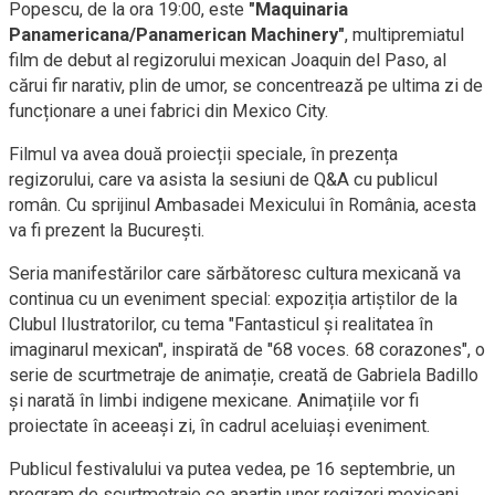
Popescu, de la ora 19:00, este
"Maquinaria
Panamericana/Panamerican Machinery"
, multipremiatul
film de debut al regizorului mexican Joaquin del Paso, al
cărui fir narativ, plin de umor, se concentrează pe ultima zi de
funcționare a unei fabrici din Mexico City.
Filmul va avea două proiecții speciale, în prezența
regizorului, care va asista la sesiuni de Q&A cu publicul
român. Cu sprijinul Ambasadei Mexicului în România, acesta
va fi prezent la București.
Seria manifestărilor care sărbătoresc cultura mexicană va
continua cu un eveniment special: expoziția artiștilor de la
Clubul Ilustratorilor, cu tema "Fantasticul și realitatea în
imaginarul mexican", inspirată de "68 voces. 68 corazones", o
serie de scurtmetraje de animație, creată de Gabriela Badillo
și narată în limbi indigene mexicane. Animațiile vor fi
proiectate în aceeași zi, în cadrul aceluiași eveniment.
Publicul festivalului va putea vedea, pe 16 septembrie, un
program de scurtmetraje ce aparțin unor regizori mexicani