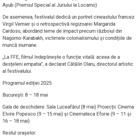
Ayub (Premiul Special al Juriului la Locarno)
De asemenea, festivalul dedică un portret cineastului francez
Virgil Vernier și o retrospectivă regizoarei Margarida
Cardoso, abordând teme de impact precum războiul din
Nagorno-Karabakh, victimele colonialismului și condițiile de
muncă inumane.
„La FFE, filmul îndeplinește o funcție vitală: aceea de a
desțeleni empatia”, a declarat Cătălin Olaru, directorul artistic
al festivalului.
Programul ediției 2025
București: 8 – 18 mai
Gala de deschidere: Sala Luceafărul (8 mai) Proiecții: Cinema
Elvire Popesco (9 – 15 mai) și Cinemateca Eforie (9 – 11 și
16 – 18 mai)
Restul orașelor: