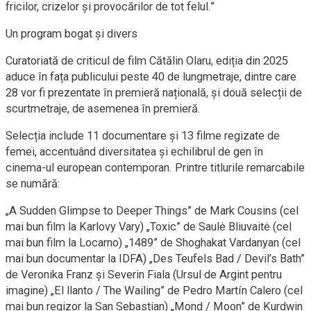
fricilor, crizelor și provocărilor de tot felul.”
Un program bogat și divers
Curatoriată de criticul de film Cătălin Olaru, ediția din 2025
aduce în fața publicului peste 40 de lungmetraje, dintre care
28 vor fi prezentate în premieră națională, și două selecții de
scurtmetraje, de asemenea în premieră.
Selecția include 11 documentare și 13 filme regizate de
femei, accentuând diversitatea și echilibrul de gen în
cinema-ul european contemporan. Printre titlurile remarcabile
se numără:
„A Sudden Glimpse to Deeper Things” de Mark Cousins (cel
mai bun film la Karlovy Vary) „Toxic” de Saulė Bliuvaitė (cel
mai bun film la Locarno) „1489” de Shoghakat Vardanyan (cel
mai bun documentar la IDFA) „Des Teufels Bad / Devil’s Bath”
de Veronika Franz și Severin Fiala (Ursul de Argint pentru
imagine) „El llanto / The Wailing” de Pedro Martín Calero (cel
mai bun regizor la San Sebastian) „Mond / Moon” de Kurdwin