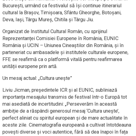
București, urmând ca festivalul să își continue itinerariul
cultural la Brașov, Timișoara, Sfântu Gheorghe, Botoșani,
Deva, Iași, Târgu Mureș, Chitila și Târgu Jiu.
Organizat de Institutul Cultural Român, cu sprijinul
Reprezentanței Comisiei Europene în România, EUNIC
România și UCIN – Uniunea Cineaștilor din România, și în
parteneriat cu ambasadele și institutele culturale europene,
FFE se reafirmă ca o platformă vitală pentru reafirmarea
unității europene prin artă.
Un mesaj actual: „Cultura unește”
Liviu Jicman, președintele ICR și al EUNIC, subliniază
importanța mesajului transmis de festival într-o Europă tot
mai asediată de incertitudini: „Perseverăm în această
ambiție de a răspândi generosul mesaj ‘Cultura unește’,
perfect aliniat cu spiritul european și de mare actualitate în
aceste zile. Cinematografia europeană a cultivat întotdeauna
povești diverse și voci autentice, fără să dea înapoi în fața