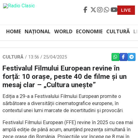
LIVE
HOME
NAȚIONAL
WORLD
ECONOMIE
CULTURĂ
L
CULTURĂ
13:56 / 25/04/2025
WHATSAPP
FACEBO
TEL
Festivalul Filmului European revine în
forță: 10 orașe, peste 40 de filme și un
mesaj clar – „Cultura unește”
Ediția a 29-a a Festivalului Filmului European promite o
sărbătoare a diversității cinematografice europene, în
contextul unei lumi marcate de incertitudini și provocări.
Festivalul Filmului European (FFE) revine în 2025 cu cea mai
amplă ediție de până acum, anunțând prezența simultană în
zece orașe din România. Proiecțiile vor începe pe 8 mai în