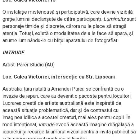
O instalație misterioasă și participativă, care devine vizibilă
grație luminii declanșate de către participanți.
Luminuits
sunt
personaje timide și discrete, cărora nu le place să atragă
atenția. Totuși, există o modalitatea de a le face să apară, și
anume luminându-le cu blițul aparatului de fotografiat.
INTRUDE
Artist: Parer Studio (AU)
Loc: Calea Victoriei, intersecție cu Str. Lipscani
Australia, țara natală a Amandei Parer, se confruntă cu o
invazie de iepuri, care au devenit o pacoste pentru locuitori.
Lucrarea creată de artista australiană este inspirată de
această situație problematică, dar și de contrastul cu
imaginea idilică a acestei creaturi, mai ales pentru copii. În
mod intenționat,
Intrude
evocă această imagine drăgălașă a
iepurelui și recurge la umorul vizual pentru a invita publicul să
ia în serios mesajul ecologic al lucrării.