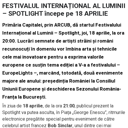
FESTIVALUL INTERNAȚIONAL AL LUMINII
– SPOTLIGHT începe pe 18 APRILIE
Primăria Capitalei, prin ARCUB, dă startul
Festivalului
Internațional al Luminii – Spotlight
, joi, 18 aprilie, la ora
20:00. Lucrări semnate de artiști străini și români
recunoscuți în domeniu vor îmbina arta și tehnicile
cele mai inovatoare pentru a exprima valorile
europene ce susțin tema ediției a V-a a festivalului –
EuropeLights
–, marcând, totodată, două evenimente
majore ale anului:
președinția României la Consiliul
Uniunii Europene
și
deschiderea Sezonului România-
Franța
la București.
În ziua de
18 aprilie
, de la ora
21:00
, publicul prezent la
Spotlight va putea asculta, în Piața „George Enescu”, ritmurile
electronice pregătite special pentru eveniment de către
celebrul artist francez
Bob Sinclar
, unul dintre cei mai