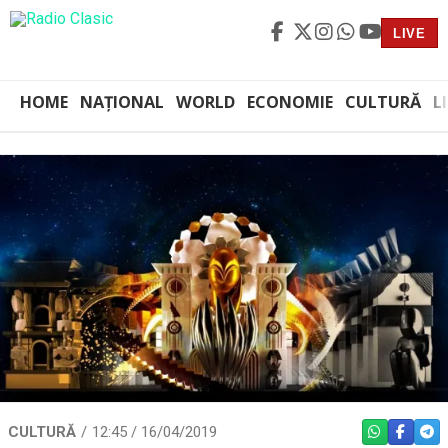
LIVE
HOME
NAȚIONAL
WORLD
ECONOMIE
CULTURĂ
L
CULTURĂ
12:45 / 16/04/2019
WHATSAPP
FACEBO
TEL