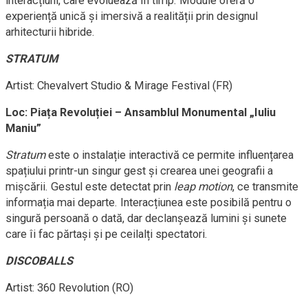
interacțiuni, care evoluează în timp. Module oferă o
experiență unică și imersivă a realității prin designul
arhitecturii hibride.
STRATUM
Artist: Chevalvert Studio & Mirage Festival (FR)
Loc: Piața Revoluției – Ansamblul Monumental „Iuliu
Maniu”
Stratum
este o instalație interactivă ce permite influențarea
spațiului printr-un singur gest și crearea unei geografii a
mișcării. Gestul este detectat prin
leap motion
, ce transmite
informația mai departe. Interacțiunea este posibilă pentru o
singură persoană o dată, dar declanșează lumini și sunete
care îi fac părtași și pe ceilalți spectatori.
DISCOBALLS
Artist: 360 Revolution (RO)