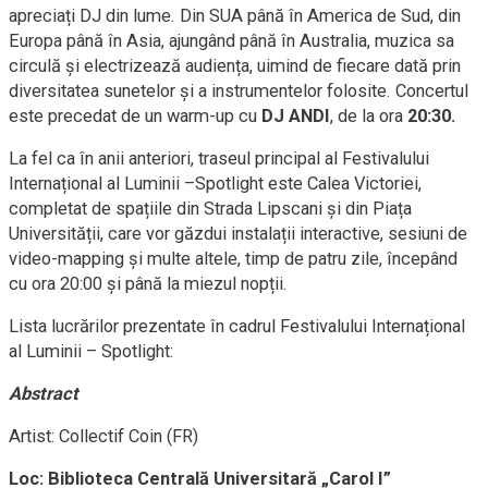
apreciați DJ din lume. Din SUA până în America de Sud, din
Europa până în Asia, ajungând până în Australia, muzica sa
circulă și electrizează audiența, uimind de fiecare dată prin
diversitatea sunetelor și a instrumentelor folosite. Concertul
este precedat de un warm-up cu
DJ ANDI
, de la ora
20:30.
La fel ca în anii anteriori, traseul principal al Festivalului
Internațional al Luminii –Spotlight este Calea Victoriei,
completat de spațiile din Strada Lipscani și din Piața
Universității, care vor găzdui instalații interactive, sesiuni de
video-mapping și multe altele, timp de patru zile, începând
cu ora 20:00 și până la miezul nopții.
Lista lucrărilor prezentate în cadrul Festivalului Internațional
al Luminii – Spotlight:
Abstract
Artist: Collectif Coin (FR)
Loc: Biblioteca Centrală Universitară „Carol I”