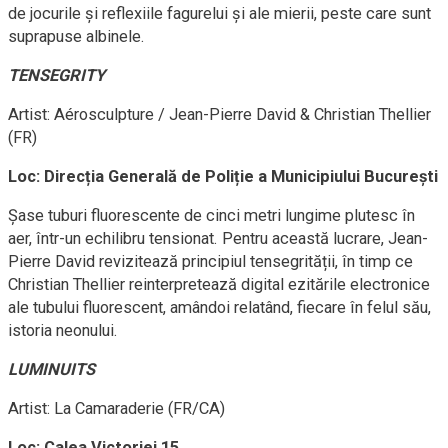
de jocurile și reflexiile fagurelui și ale mierii, peste care sunt
suprapuse albinele.
TENSEGRITY
Artist: Aérosculpture / Jean-Pierre David & Christian Thellier
(FR)
Loc: Direcția Generală de Poliție a Municipiului București
Șase tuburi fluorescente de cinci metri lungime plutesc în
aer, într-un echilibru tensionat. Pentru această lucrare, Jean-
Pierre David revizitează principiul tensegrității, în timp ce
Christian Thellier reinterpretează digital ezitările electronice
ale tubului fluorescent, amândoi relatând, fiecare în felul său,
istoria neonului.
LUMINUITS
Artist: La Camaraderie (FR/CA)
Loc: Calea Victoriei 15