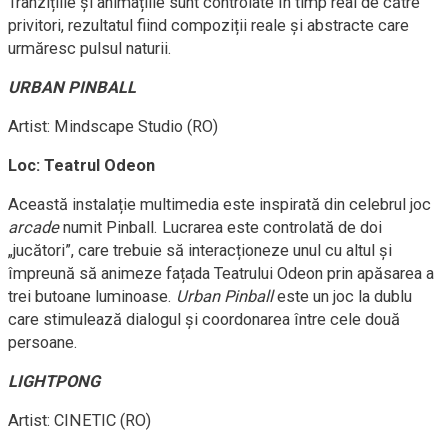
Tranzițiile și animațiile sunt controlate în timp real de către
privitori, rezultatul fiind compoziții reale și abstracte care
urmăresc pulsul naturii.
URBAN PINBALL
Artist: Mindscape Studio (RO)
Loc: Teatrul Odeon
Această instalație multimedia este inspirată din celebrul joc
arcade
numit Pinball. Lucrarea este controlată de doi
„jucători”, care trebuie să interacționeze unul cu altul și
împreună să animeze fațada Teatrului Odeon prin apăsarea a
trei butoane luminoase.
Urban Pinball
este un joc la dublu
care stimulează dialogul și coordonarea între cele două
persoane.
LIGHTPONG
Artist: CINETIC (RO)