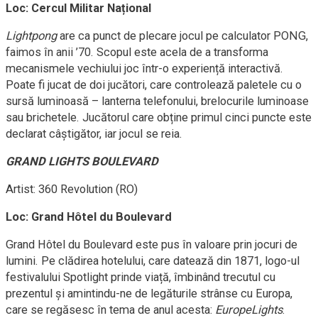
Loc: Cercul Militar Național
Lightpong
are ca punct de plecare jocul pe calculator PONG,
faimos în anii ’70. Scopul este acela de a transforma
mecanismele vechiului joc într-o experiență interactivă.
Poate fi jucat de doi jucători, care controlează paletele cu o
sursă luminoasă – lanterna telefonului, brelocurile luminoase
sau brichetele. Jucătorul care obține primul cinci puncte este
declarat câștigător, iar jocul se reia.
GRAND LIGHTS BOULEVARD
Artist: 360 Revolution (RO)
Loc: Grand Hôtel du Boulevard
Grand Hôtel du Boulevard este pus în valoare prin jocuri de
lumini. Pe clădirea hotelului, care datează din 1871, logo-ul
festivalului Spotlight prinde viață, îmbinând trecutul cu
prezentul și amintindu-ne de legăturile strânse cu Europa,
care se regăsesc în tema de anul acesta:
EuropeLights
.