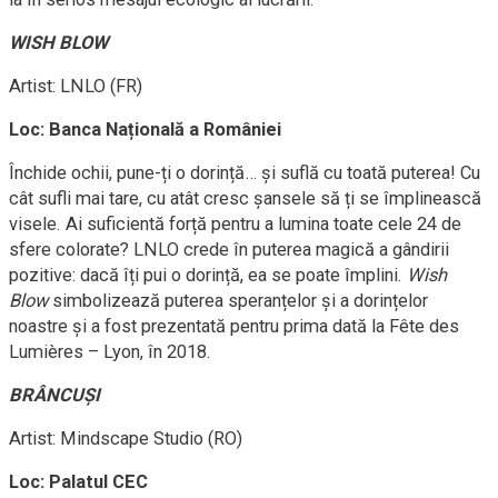
WISH BLOW
Artist: LNLO (FR)
Loc: Banca Națională a României
Închide ochii, pune-ți o dorință… și suflă cu toată puterea! Cu
cât sufli mai tare, cu atât cresc șansele să ți se împlinească
visele. Ai suficientă forță pentru a lumina toate cele 24 de
sfere colorate? LNLO crede în puterea magică a gândirii
pozitive: dacă îți pui o dorință, ea se poate împlini.
Wish
Blow
simbolizează puterea speranțelor și a dorințelor
noastre și a fost prezentată pentru prima dată la Fête des
Lumières – Lyon, în 2018.
BRÂNCUȘI
Artist: Mindscape Studio (RO)
Loc: Palatul CEC