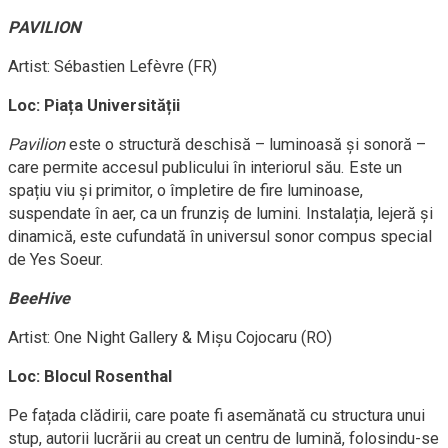
PAVILION
Artist: Sébastien Lefèvre (FR)
Loc: Piața Universității
Pavilion
este o structură deschisă – luminoasă și sonoră –
care permite accesul publicului în interiorul său. Este un
spațiu viu și primitor, o împletire de fire luminoase,
suspendate în aer, ca un frunziș de lumini. Instalația, lejeră și
dinamică, este cufundată în universul sonor compus special
de Yes Soeur.
BeeHive
Artist: One Night Gallery & Mișu Cojocaru (RO)
Loc: Blocul Rosenthal
Pe fațada clădirii, care poate fi asemănată cu structura unui
stup, autorii lucrării au creat un centru de lumină, folosindu-se