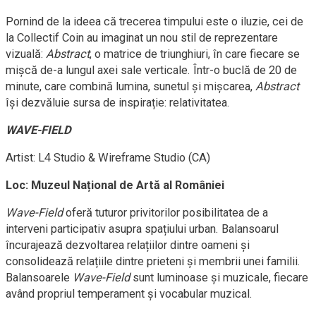
Pornind de la ideea că trecerea timpului este o iluzie, cei de
la Collectif Coin au imaginat un nou stil de reprezentare
vizuală:
Abstract
, o matrice de triunghiuri, în care fiecare se
mișcă de-a lungul axei sale verticale. Într-o buclă de 20 de
minute, care combină lumina, sunetul și mișcarea,
Abstract
își dezvăluie sursa de inspirație: relativitatea.
WAVE-FIELD
Artist: L4 Studio & Wireframe Studio (CA)
Loc: Muzeul Național de Artă al României
Wave-Field
oferă tuturor privitorilor posibilitatea de a
interveni participativ asupra spațiului urban. Balansoarul
încurajează dezvoltarea relațiilor dintre oameni și
consolidează relațiile dintre prieteni și membrii unei familii.
Balansoarele
Wave-Field
sunt luminoase și muzicale, fiecare
având propriul temperament și vocabular muzical.