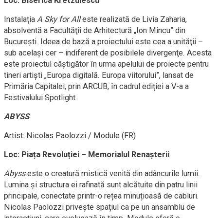
Loc: Biserica Kretzulescu
Instalația
A Sky for All
este realizată de Livia Zaharia,
absolventă a Facultăţii de Arhitectură „Ion Mincu” din
Bucureşti. Ideea de bază a proiectului este cea a unităţii –
sub același cer – indiferent de posibilele divergenţe. Acesta
este proiectul câștigător în urma apelului de proiecte pentru
tineri artiști „Europa digitală. Europa viitorului”, lansat de
Primăria Capitalei, prin ARCUB, în cadrul ediției a V-a a
Festivalului Spotlight.
ABYSS
Artist: Nicolas Paolozzi / Module (FR)
Loc: Piața Revoluției – Memorialul Renașterii
Abyss
este o creatură mistică venită din adâncurile lumii.
Lumina și structura ei rafinată sunt alcătuite din patru linii
principale, conectate printr-o rețea minuțioasă de cabluri.
Nicolas Paolozzi privește spațiul ca pe un ansamblu de