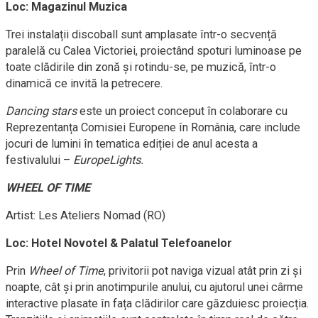
Loc: Magazinul Muzica
Trei instalații discoball sunt amplasate într-o secvență
paralelă cu Calea Victoriei, proiectând spoturi luminoase pe
toate clădirile din zonă și rotindu-se, pe muzică, într-o
dinamică ce invită la petrecere.
Dancing stars
este un proiect conceput în colaborare cu
Reprezentanța Comisiei Europene în România, care include
jocuri de lumini în tematica ediției de anul acesta a
festivalului –
EuropeLights.
WHEEL OF TIME
Artist: Les Ateliers Nomad (RO)
Loc: Hotel Novotel & Palatul Telefoanelor
Prin
Wheel of Time
, privitorii pot naviga vizual atât prin zi și
noapte, cât și prin anotimpurile anului, cu ajutorul unei cârme
interactive plasate în fața clădirilor care găzduiesc proiecția.