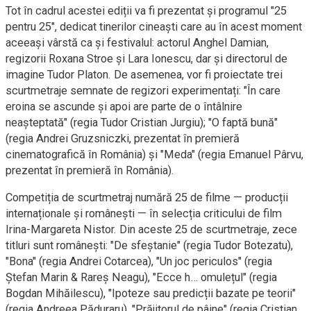
Tot în cadrul acestei ediții va fi prezentat și programul "25
pentru 25", dedicat tinerilor cineaști care au în acest moment
aceeași vârstă ca și festivalul: actorul Anghel Damian,
regizorii Roxana Stroe și Lara Ionescu, dar și directorul de
imagine Tudor Platon. De asemenea, vor fi proiectate trei
scurtmetraje semnate de regizori experimentați: "În care
eroina se ascunde și apoi are parte de o întâlnire
neașteptată" (regia Tudor Cristian Jurgiu); "O faptă bună"
(regia Andrei Gruzsniczki, prezentat în premieră
cinematografică în România) și "Meda" (regia Emanuel Pârvu,
prezentat în premieră în România).
Competiția de scurtmetraj numără 25 de filme — producții
internaționale și românești — în selecția criticului de film
Irina-Margareta Nistor. Din aceste 25 de scurtmetraje, zece
titluri sunt românești: "De sfeștanie" (regia Tudor Botezatu),
"Bona" (regia Andrei Cotarcea), "Un joc periculos" (regia
Ștefan Marin & Rareș Neagu), "Ecce h… omulețul" (regia
Bogdan Mihăilescu), "Ipoteze sau predicții bazate pe teorii"
(regia Andreea Păduraru), "Prăjitorul de pâine" (regia Cristian