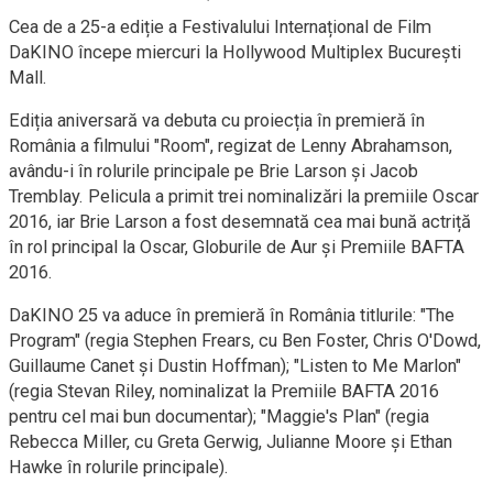
Cea de a 25-a ediție a Festivalului Internațional de Film
DaKINO începe miercuri la Hollywood Multiplex București
Mall.
Ediția aniversară va debuta cu proiecția în premieră în
România a filmului "Room", regizat de Lenny Abrahamson,
avându-i în rolurile principale pe Brie Larson și Jacob
Tremblay. Pelicula a primit trei nominalizări la premiile Oscar
2016, iar Brie Larson a fost desemnată cea mai bună actriță
în rol principal la Oscar, Globurile de Aur și Premiile BAFTA
2016.
DaKINO 25 va aduce în premieră în România titlurile: "The
Program" (regia Stephen Frears, cu Ben Foster, Chris O'Dowd,
Guillaume Canet și Dustin Hoffman); "Listen to Me Marlon"
(regia Stevan Riley, nominalizat la Premiile BAFTA 2016
pentru cel mai bun documentar); "Maggie's Plan" (regia
Rebecca Miller, cu Greta Gerwig, Julianne Moore și Ethan
Hawke în rolurile principale).