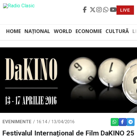
LIVE
HOME
NAȚIONAL
WORLD
ECONOMIE
CULTURĂ
L
EVENIMENTE
16:14 / 13/04/2016
WHATSAPP
FACEBO
TEL
Festivalul Internațional de Film DaKINO 25