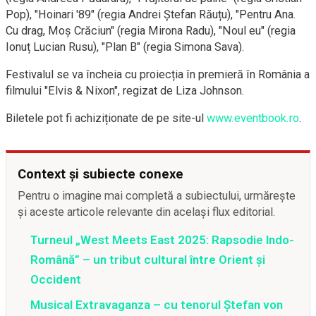
Pop), "Hoinari '89" (regia Andrei Ștefan Răuțu), "Pentru Ana.
Cu drag, Moș Crăciun" (regia Mirona Radu), "Noul eu" (regia
Ionuț Lucian Rusu), "Plan B" (regia Simona Sava).
Festivalul se va încheia cu proiecția în premieră în România a
filmului "Elvis & Nixon", regizat de Liza Johnson.
Biletele pot fi achiziționate de pe site-ul
www.eventbook.ro
.
Context și subiecte conexe
Pentru o imagine mai completă a subiectului, urmărește
și aceste articole relevante din același flux editorial.
Turneul „West Meets East 2025: Rapsodie Indo-
Română” – un tribut cultural între Orient și
Occident
Musical Extravaganza – cu tenorul Ștefan von