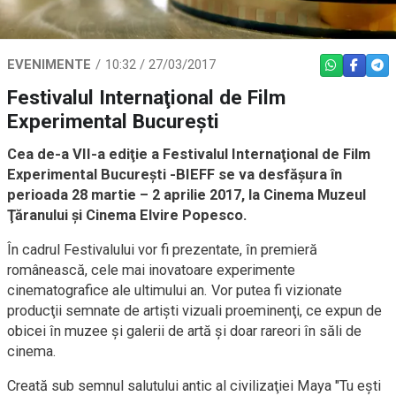
EVENIMENTE
10:32 / 27/03/2017
WHATSAPP
FACEBO
TEL
Festivalul Internaţional de Film
Experimental Bucureşti
Cea de-a VII-a ediţie a Festivalul Internaţional de Film
Experimental Bucureşti -BIEFF se va desfăşura în
perioada 28 martie – 2 aprilie 2017, la Cinema Muzeul
Ţăranului şi Cinema Elvire Popesco.
În cadrul Festivalului vor fi prezentate, în premieră
românească, cele mai inovatoare experimente
cinematografice ale ultimului an. Vor putea fi vizionate
producţii semnate de artişti vizuali proeminenţi, ce expun de
obicei în muzee şi galerii de artă şi doar rareori în săli de
cinema.
Creată sub semnul salutului antic al civilizaţiei Maya "Tu eşti