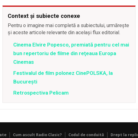
Context și subiecte conexe
Pentru o imagine mai completă a subiectului, urmărește
și aceste articole relevante din același flux editorial.
Cinema Elvire Popesco, premiată pentru cel mai
bun repertoriu de filme din reţeaua Europa
Cinemas
Festivalul de film polonez CinePOLSKA, la
București
Retrospectiva Pelicam
tate
Cum ascult Radio Clasic?
Codul de conduită
Drept la repli