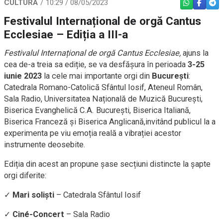
CULTURĂ
10:29 / 08/05/2023
WHATSAPP
FACEBO
TEL
Festivalul Internațional de orgă Cantus
Ecclesiae – Ediția a III-a
Festivalul Internațional de orgă Cantus Ecclesiae,
ajuns la
cea de-a treia sa ediție, se va desfășura în perioada
3-25
iunie 2023
la cele mai importante orgi din
București
:
Catedrala Romano-Catolică Sfântul Iosif, Ateneul Român,
Sala Radio, Universitatea Națională de Muzică București,
Biserica Evanghelică C.A. București, Biserica Italiană,
Biserica Franceză și Biserica Anglicană,invitând publicul la a
experimenta pe viu emoția reală a vibrației acestor
instrumente deosebite.
Ediția din acest an propune șase secțiuni distincte la șapte
orgi diferite:
✓
Mari soliști
– Catedrala Sfântul Iosif
✓
Ciné-Concert
– Sala Radio