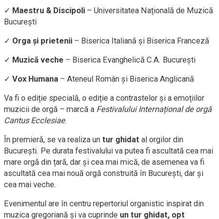
✓
Maestru & Discipoli
– Universitatea Națională de Muzică
București
✓
Orga și prietenii
– Biserica Italiană și Biserica Franceză
✓
Muzică veche
– Biserica Evanghelică C.A. București
✓
Vox Humana
– Ateneul Român și Biserica Anglicană
Va fi o ediție specială, o ediție a contrastelor și a emoțiilor
muzicii de orgă – marcă a
Festivalului Internațional de orgă
Cantus Ecclesiae
.
În premieră, se va realiza un
tur ghidat
al orgilor din
București. Pe durata festivalului va putea fi ascultată cea mai
mare orgă din țară, dar și cea mai mică, de asemenea va fi
ascultată cea mai nouă orgă construită în București, dar și
cea mai veche.
Evenimentul are în centru repertoriul organistic inspirat din
muzica gregoriană și va cuprinde
un tur ghidat, opt