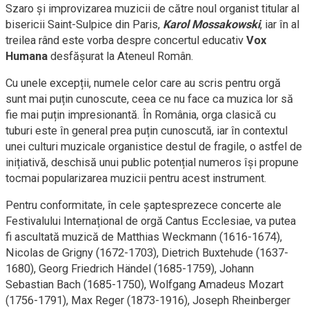
Szaro și improvizarea muzicii de către noul organist titular al
bisericii Saint-Sulpice din Paris,
Karol Mossakowski
, iar în al
treilea rând este vorba despre concertul educativ
Vox
Humana
desfășurat la Ateneul Român.
Cu unele excepții, numele celor care au scris pentru orgă
sunt mai puțin cunoscute, ceea ce nu face ca muzica lor să
fie mai puțin impresionantă. În România, orga clasică cu
tuburi este în general prea puțin cunoscută, iar în contextul
unei culturi muzicale organistice destul de fragile, o astfel de
inițiativă, deschisă unui public potențial numeros își propune
tocmai popularizarea muzicii pentru acest instrument.
Pentru conformitate, în cele șaptesprezece concerte ale
Festivalului Internațional de orgă Cantus Ecclesiae, va putea
fi ascultată muzică de Matthias Weckmann (1616-1674),
Nicolas de Grigny (1672-1703), Dietrich Buxtehude (1637-
1680), Georg Friedrich Händel (1685-1759), Johann
Sebastian Bach (1685-1750), Wolfgang Amadeus Mozart
(1756-1791), Max Reger (1873-1916), Joseph Rheinberger