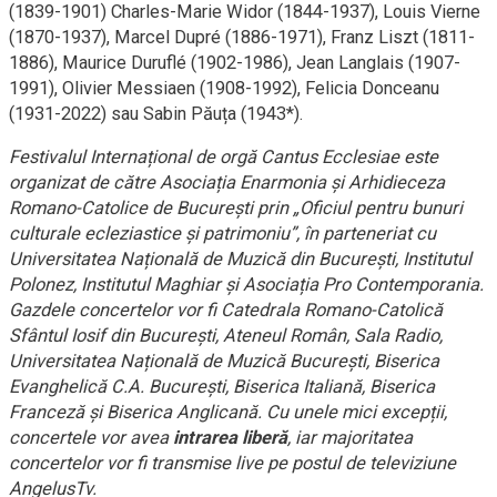
(1839-1901) Charles-Marie Widor (1844-1937), Louis Vierne
(1870-1937), Marcel Dupré (1886-1971), Franz Liszt (1811-
1886), Maurice Duruflé (1902-1986), Jean Langlais (1907-
1991), Olivier Messiaen (1908-1992), Felicia Donceanu
(1931-2022) sau Sabin Păuța (1943*).
Festivalul Internațional de orgă Cantus Ecclesiae este
organizat de către Asociația Enarmonia și Arhidieceza
Romano-Catolice de București prin „Oficiul pentru bunuri
culturale ecleziastice și patrimoniu”, în parteneriat cu
Universitatea Națională de Muzică din București, Institutul
Polonez, Institutul Maghiar și Asociația Pro Contemporania.
Gazdele concertelor vor fi Catedrala Romano-Catolică
Sfântul Iosif din București, Ateneul Român, Sala Radio,
Universitatea Națională de Muzică București, Biserica
Evanghelică C.A. București, Biserica Italiană, Biserica
Franceză și Biserica Anglicană. Cu unele mici excepții,
concertele vor avea
intrarea liberă
, iar majoritatea
concertelor vor fi transmise live pe postul de televiziune
AngelusTv.