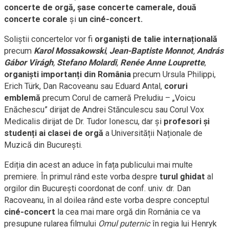
concerte de orgă, șase concerte camerale, două
concerte corale
și
un ciné-concert.
Soliștii concertelor vor fi
organiști de talie internațională
precum
Karol Mossakowski
,
Jean-Baptiste Monnot
,
András
Gábor Virágh
,
Stefano Molardi
,
Renée Anne Louprette
,
organiști importanți din România
precum Ursula Philippi,
Erich Türk, Dan Racoveanu sau Eduard Antal,
coruri
emblemă
precum Corul de cameră Preludiu – „Voicu
Enăchescu” dirijat de Andrei Stănculescu sau Corul Vox
Medicalis dirijat de Dr. Tudor Ionescu, dar și
profesori și
studenți ai clasei de orgă
a Universității Naționale de
Muzică din București.
Ediția din acest an aduce în fața publicului mai multe
premiere. În primul rând este vorba despre
turul ghidat
al
orgilor din București coordonat de conf. univ. dr. Dan
Racoveanu, în al doilea rând este vorba despre conceptul
ciné-concert
la cea mai mare orgă din România ce va
presupune rularea filmului
Omul puternic
în regia lui Henryk