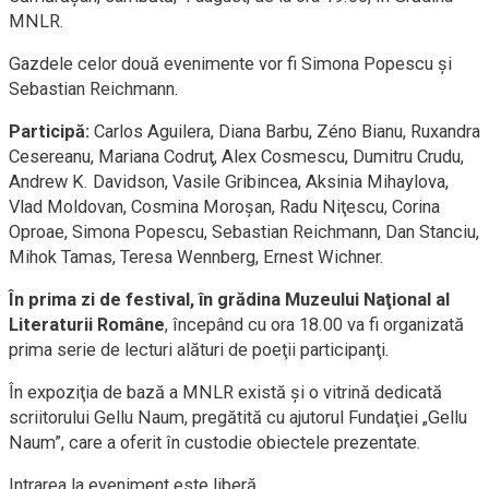
MNLR.
Gazdele celor două evenimente vor fi Simona Popescu şi
Sebastian Reichmann.
Participă:
Carlos Aguilera, Diana Barbu, Zéno Bianu, Ruxandra
Cesereanu, Mariana Codruţ, Alex Cosmescu, Dumitru Crudu,
Andrew K. Davidson, Vasile Gribincea, Aksinia Mihaylova,
Vlad Moldovan, Cosmina Moroşan, Radu Niţescu, Corina
Oproae, Simona Popescu, Sebastian Reichmann, Dan Stanciu,
Mihok Tamas, Teresa Wennberg, Ernest Wichner.
În prima zi de festival, în grădina Muzeului Naţional al
Literaturii Române
, începând cu ora 18.00 va fi organizată
prima serie de lecturi alături de poeţii participanţi.
În expoziţia de bază a MNLR există şi o vitrină dedicată
scriitorului Gellu Naum, pregătită cu ajutorul Fundaţiei „Gellu
Naum”, care a oferit în custodie obiectele prezentate.
Intrarea la eveniment este liberă.