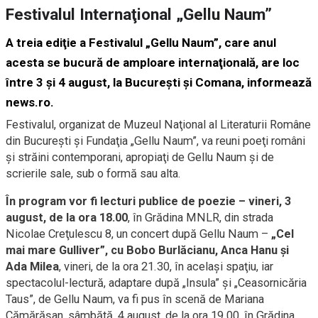
Festivalul Internaţional „Gellu Naum”
A treia ediţie a Festivalul „Gellu Naum”, care anul
acesta se bucură de amploare internaţională, are loc
între 3 şi 4 august, la Bucureşti şi Comana, informează
news.ro.
Festivalul, organizat de Muzeul Naţional al Literaturii Române
din Bucureşti şi Fundaţia „Gellu Naum”, va reuni poeţi români
şi străini contemporani, apropiaţi de Gellu Naum şi de
scrierile sale, sub o formă sau alta.
În program vor fi lecturi publice de poezie – vineri, 3
august, de la ora 18.00
, în Grădina MNLR, din strada
Nicolae Creţulescu 8, un concert după Gellu Naum –
„Cel
mai mare Gulliver”, cu Bobo Burlăcianu, Anca Hanu şi
Ada Milea
, vineri, de la ora 21.30, în acelaşi spaţiu, iar
spectacolul-lectură, adaptare după „Insula” şi „Ceasornicăria
Taus”, de Gellu Naum, va fi pus în scenă de Mariana
Cămărăşan, sâmbătă, 4 august, de la ora 19.00, în Grădina