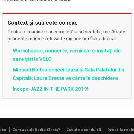
Context și subiecte conexe
Pentru o imagine mai completă a subiectului, urmărește
și aceste articole relevante din același flux editorial.
Workshopuri, concerte, vernisaje şi invitaţi din
şase ţări la VSLO
Michael Bolton concertează la Sala Palatului din
Capitală; Laura Bretan va cânta în deschidere
Începe JAZZ IN THE PARK 2019!
tate
Cum ascult Radio Clasic?
Codul de conduită
Drept la repli